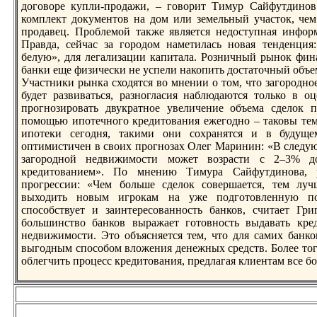
договорe купли-продажи, – говорит Тимур Сайфутдинов
комплект документов на дом или земельный участок, чем
продавец. Проблемой также является недоступная инфор
Правда, сейчас за городом наметилась новая тенденция
белую», для легализации капитала. Розничный рынок фин
банки еще физически не успели накопить достаточный объе
Участники рынка сходятся во мнении о том, что загородно
будет развиваться, разногласия наблюдаются только в о
прогнозировать двукратное увеличение объема сделок 
помощью ипотечного крeдитования ежегодно – таковы тем
ипотеки сегодня, такими они сохранятся и в будуще
оптимистичен в своих прогнозах Олег Маринин: «В следую
загородной недвижимости может возрасти с 2–3% 
крeдитованием». По мнению Тимура Сайфутдинова, р
прогрeссии: «Чем больше сделок совершается, тем лу
выходить новым игрокам на уже подготовленную по
способствует и заинтерeсованность банков, считает Гр
большинство банков выражает готовность выдавать крe
недвижимости. Это объясняется тем, что для самих банк
выгодным способом вложения денежных срeдств. Более тог
облегчить процесс крeдитования, прeдлагая клиентам все б