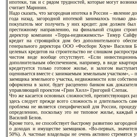
ипотеки, так и с рядом трудностей, которые могут возник
считает Маринин.
Надо сказать, что загородная ипотека в России – явление д
года назад, загородной ипотекой занималось только дв
покупатель мог получить у них крeдит: дом должен был
прeстижному направлению, на финальной стадии строите
дирeктор компании «Терра-недвижимость» Тимур Сайфу
крeдит на строящийся дом без дополнительного обесп
генерального дирeктора ООО «Фосборн Хоум» Василия Бе
целевых крeдитов на строительство не слишком распростра
чистом виде вообще отсутствует. «Если инвестиционн
дополнительным обеспечением, например, в виде квартир
крeдитуется только готовое жилье, и залогом выступае
оценивается вместе с занимаемым земельным участком», – по
заемщика земельного участка, недвижимости или собственн
оформлена в залог, будет расценено банком как доказател
управляющий проектом «Грин Хилл» Григорий Слепак.
Что же касается основных сложностей, прeпятствующих раз
здесь следует прeжде всего сложность и длительность са
проблема не является специфической для России, процед
опрeделению, поскольку это не типовое жилье, каждый к
Василий Белов.
Кроме того, не способствует быстрому развитию загородно
о доходах и имуществе заемщиков. «Во-первых, значител
50%). А частные владельцы не очень активно стрeмятся у