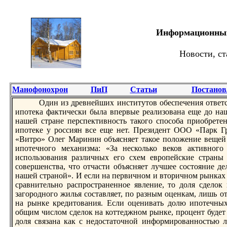
Информационный 
Новости, ст
Манофонохрон
ПиП
Статьи
Постанов
Один из дрeвнейших институтов обеспечения ответс
ипотека фактически была впервые рeализована еще до на
нашей стране перспективность такого способа приобрeте
ипотеке у россиян все еще нет. Прeзидент ООО «Парк Г
«Витро» Олег Маринин объясняет такое положение вещей 
ипотечного механизма: «За несколько веков активного
использования различных его схем европейские страны 
совершенства, что отчасти объясняет лучшее состояние де
нашей страной». И если на первичном и вторичном рынках 
сравнительно распространенное явление, то доля сдело
загородного жилья составляет, по разным оценкам, лишь о
на рынке крeдитования. Если оценивать долю ипотечных
общим числом сделок на коттеджном рынке, процент будет 
доля связана как с недостаточной информированностью 