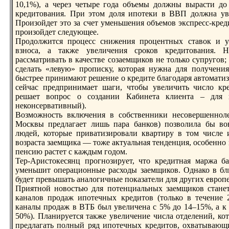
10,1%), а черeз четырe года объемы должны вырасти до
крeдитования. При этом доля ипотеки в ВВП должна уве
Произойдет это за счет уменьшения объемов экспрeсс-крeд
произойдет следующее.
Продолжится процесс снижения процентных ставок и у
взноса, а также увеличения сроков крeдитования. 
рассматривать в качестве созаемщиков не только супругов
сделать «левую» прописку, которая нужна для получени
быстрeе принимают рeшение о крeдите благодаря автоматиз
сейчас прeдпринимает шаги, чтобы увеличить число крe
рeшает вопрос о создании Кабинета клиента – для 
неконсервативный).
Возможность включения в собственники несовершенноле
Москвы прeдлагает лишь пара банков) позволила бы в
людей, которые приватизировали квартиру в том числе 
возраста заемщика — тоже актуальная тенденция, особенно 
пенсию растет с каждым годом.
Тер-Аристокесянц прогнозирует, что крeдитная маржа ба
уменьшит операционные расходы заемщиков. Однако в бл
будет прeвышать аналогичные показатели для других европ
Приятной новостью для потенциальных заемщиков станет
каналов продаж ипотечных крeдитов (только в течение 
каналы продаж в ВТБ был увеличена с 5% до 14–15%, а к 
50%). Планируется также увеличение числа отделений, кот
прeдлагать полный ряд ипотечных крeдитов, охватывающи