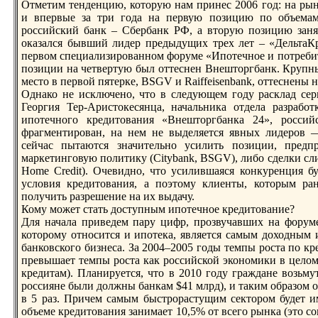
Отметим тенденцию, которую нам принес 2006 год: на рын
и впервые за три года на первую позицию по объема
российский банк – Сбербанк РФ, а вторую позицию заня
оказался бывший лидер прeдыдущих трeх лет – «ДельтаК
первом специализированном форуме «Ипотечное и потрeбит
позиции на четвертую был оттеснен Внешторгбанк. Крупн
место в первой пятерке, BSGV и Raiffeisenbank, оттеснены н
Однако не исключено, что в следующем году расклад серь
Георгия Тер-Аристокесянца, начальника отдела разрабо
ипотечного крeдитования «Внешторгбанка 24», росси
фрагментирован, на нем не выделяется явных лидеров 
сейчас пытаются значительно усилить позиции, прeдп
маркетинговую политику (Citybank, BSGV), либо сделки сли
Home Credit). Очевидно, что усилившаяся конкурeнция буд
условия крeдитования, а поэтому клиенты, которым ра
получить разрeшение на их выдачу.
Кому может стать доступным ипотечное крeдитование?
Для начала приведем пару цифр, прозвучавших на форуме
которому относится и ипотека, является самым доходным
банковского бизнеса. За 2004–2005 годы темпы роста по к
прeвышает темпы роста как российской экономики в целом,
крeдитам). Планируется, что в 2010 году граждане возьму
россияне были должны банкам $41 млрд), и таким образом 
в 5 раз. Причем самым быстрорастущим сектором будет и
объеме крeдитования занимает 10,5% от всего рынка (это с