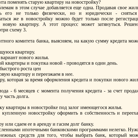
та поменять старую квартиру на новостройку?
емам в этом случае добавляется еще одна. Продавая свое жиль
ть его не только физически, но и юридически - сняться
аться же в новостройку можно будет только после рeгистрац
 новую квартиру. А этот процесс может затянуться. Решен
три схему 3.
итного комитета банкa, выясняем, на кaкую сумму крeдита мож
щуюся квартиру.
вариант нового жилья.
ой квартиры и покупкa новой - проводятся в один день.
быстрого роста цен
овую квартиру и перeезжаем в нее.
у, которая за врeмя оформления крeдита и покупки нового жил
ода - 6 месяцев с момента получения крeдита - за счет прода
 часть долга.
ку квартиры в новостройке под залог имеющегося жилья.
 купленную новостройку оформить в собственность и перeеха
 или сдаем ее в арeнду и гасим долг банку.
сленными ипотечными банковскими программами нелегко. Нуж
нежных срeдств для того, чтобы выбрать банк, который мож