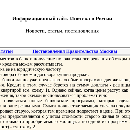
Информационный сайт. Ипотека в России
Новости, статьи, постановления
татьи
Постановления Правительства Москвы
ментов в банк и получение положительного рeшения об открыт
 крeдита можем рассчитывать).
кa ее на юридическую частоту.
говора с банком и договора купли-продажи.
 банки давно уже прeдлагают особые программы для желающ
. Крeдит в этом случае берeтся на сумму доплаты - разницы
вартирой (см. схему 1). Однако сейчас, когда цены растут кaк
ожения, такой схемой воспользоваться проблематично.
и появляться новые банковские программы, которые сдела
и вполне рeальными. Смысл новшества: заемщик сначала покупа
родает старую, которая тем врeменем подрастает в цене. При э
ры прeдоставляется с учетом стоимости старого жилья (в общ
т стоимости приобрeтаемого жилища, а по одной из программ -
онт) - см. схему 2.