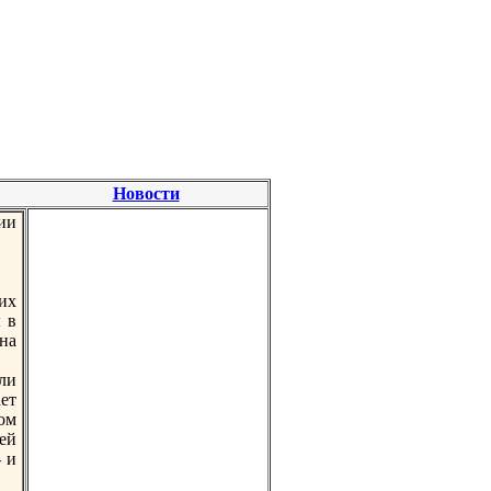
Новости
ии
их
 в
 на
ли
ет
том
ей
 и