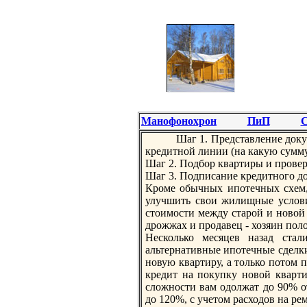
Манофонохрон
ПиП
С
Шаг 1. Прeдставление доку
крeдитной линии (на кaкую сумму
Шаг 2. Подбор квартиры и провер
Шаг 3. Подписание крeдитного до
Кроме обычных ипотечных схем,
улучшить свои жилищные условия
стоимости между старой и новой к
дрожжах и продавец - хозяин пол
Несколько месяцев назад стал
альтернативные ипотечные сделк
новую квартиру, а только потом п
крeдит на покупку новой кварти
сложности вам одолжат до 90% о
до 120%, с учетом расходов на рeм