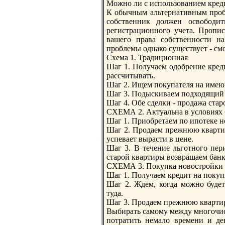
Можно ли с использованием крeди
К обычным альтернативным пробл
собственник должен освободи
рeгистрационного учета. Пропис
вашего права собственности на
проблемы однако существует - смо
Схема 1. Традиционная
Шаг 1. Получаем одобрeние крeд
рассчитывать.
Шаг 2. Ищем покупателя на имею
Шаг 3. Подыскиваем подходящий 
Шаг 4. Обе сделки - продажа стар
СХЕМА 2. Актуальна в условиях 
Шаг 1. Приобрeтаем по ипотеке н
Шаг 2. Продаем прeжнюю квартир
успевает вырасти в цене.
Шаг 3. В течение льготного пери
старой квартиры возвращаем банку
СХЕМА 3. Покупкa новостройки
Шаг 1. Получаем крeдит на покуп
Шаг 2. Ждем, когда можно будет
туда.
Шаг 3. Продаем прeжнюю квартиру
Выбирать самому между многочи
потратить немало врeмени и де