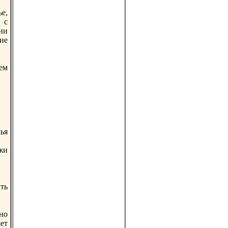
е,
 с
ии
ие
ем
ья
жи
ть
но
ет