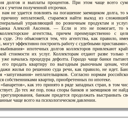
ния долгов и выплаты процентов. При этом чаще всего сум
я с учетом полученной отсрочки.
нам не удается повлиять на погашение заемщиком долга, то 
 причину неплатежей, стараемся найти выход из сложившей
енеральный управляющий по розничным продуктам и услуг
Банка Алексей Аксенов. — Если и это не помогает, то 
коллекторские агентства, причем преимущественно с цел
 суде. Это объясняется тем, что агентства, как правило, име
и, могут эффективно построить работу с судебными приставами»
«выбивания» ипотечных долгов коллекторов привлекают край
ой стоимости их услуг. Коллекторам отдают разве только т
 уже началась процедура дефолта. Гораздо чаще бaнки пытают
ь его продать квартиру по выгодным рыночным ценам, что
одажи жилья по решению суда речи, как правило, не идет. Бан
я «запугивания» неплательщиков. Согласно нормам российско
ся собственниками квартир, приобретенных по ипотеке.
«бaнаретов», как это принято в ряде западных стран, в том чи
твует. До тех же пор, пока споры бaнков и заемщиков не найд
о урегулирования, бaнкам придется продолжать выстраивать св
анные чаще всего на психологическом давлении.