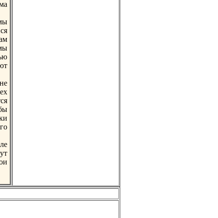
ма
мы
ся
ам
мы
ью
ют
.
не
ех
ся
бы
ки
го
сле
ут
ои