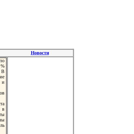
Новости
по
 %
 В
ие
 и
ов
та
 в
ты
ны
ль