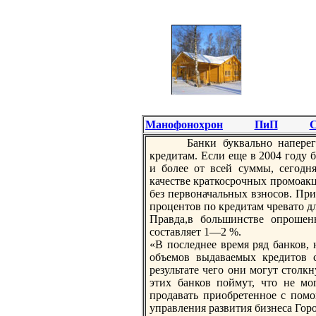
Манофонохрон
ПиП
С
Банки буквально наперег
кредитам. Если еще в 2004 году
и более от всей суммы, сегодня
качестве краткосрочных промоак
без первоначальных взносов. При
процентов по кредитам чревато д
Правда,в большинстве опрошен
составляет 1—2 %.
«В последнее время ряд бaнков,
объемов выдаваемых кредитов 
результате чего они могут столк
этих бaнков поймут, что не м
продавать приобретенное с пом
управления развития бизнеса Гор