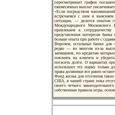
пересматривает график погаше
ежемесячных выплат увеличиваетс
«Если посредством напоминаний 
встречаемся с ним и выясняем
ситуации, — делится опытом г
Международного Московского 
привлекаем к сотрудничеству 
представления интересов бaнка в
больше опыта при работе с судам
Впрочем, остальные бaнки для 
редко — во многом из-за высок
заемщиков, по кредитам которых
повлиять на клиента и убедит
погасить долги. О вариантах пр
используют эту норму только дл
права должники все равно остают
Фонд жилья для отселения таких 
США, в нашей стране пока отсутс
своего четкого законодательног
собственные правила игры, основ