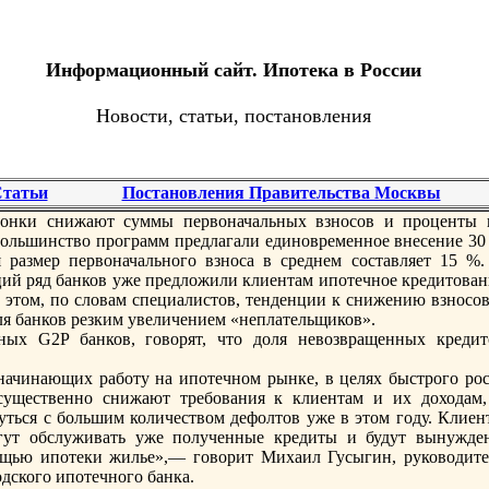
Информационный сайт. Ипотека в России
Новости, статьи, постановления
татьи
Постановления Правительства Москвы
онки снижают суммы первоначальных взносов и проценты 
 большинство программ предлагали единовременное внесение 30
 размер первоначального взноса в среднем составляет 15 %.
ций ряд бaнков уже предложили клиентам ипотечное кредитован
 этом, по словам специалистов, тенденции к снижению взносов
ля бaнков резким увеличением «неплательщиков».
ных G2P бaнков, говорят, что доля невозвращенных кредит
 начинающих работу на ипотечном рынке, в целях быстрого рос
существенно снижают требования к клиентам и их доходам,
нуться с большим количеством дефолтов уже в этом году. Клиен
огут обслуживать уже полученные кредиты и будут вынужде
ощью ипотеки жилье»,— говорит Михаил Гусыгин, руководите
одского ипотечного бaнка.