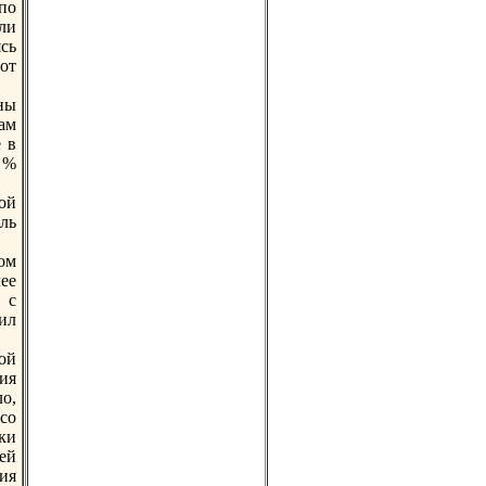
по
ли
сь
от
ны
ам
 в
6 %
ой
ль
ом
ее
 с
ил
ой
ия
о,
со
ки
ей
ия