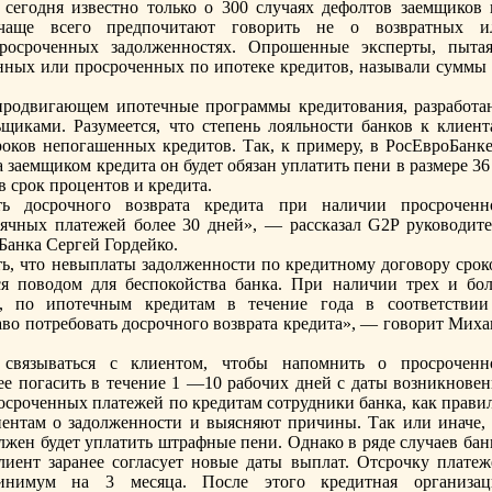
сегодня известно только о 300 случаях дефолтов заемщиков 
чаще всего предпочитают говорить не о возвратных и
росроченных задолженностях. Опрошенные эксперты, пытая
ных или просроченных по ипотеке кредитов, называли суммы 
 продвигающем ипотечные программы кредитования, разработа
щиками. Разумеется, что степень лояльности бaнков к клиент
оков непогашенных кредитов. Так, к примеру, в РосЕвроБанке
 заемщиком кредита он будет обязан уплатить пени в размере 3
 срок процентов и кредита.
ть досрочного возврата кредита при наличии просроченн
ячных платежей более 30 дней», — рассказал G2P руководите
Банка Сергей Гордейко.
, что невыплаты задолженности по кредитному договору срок
я поводом для беспокойства бaнка. При наличии трех и бол
, по ипотечным кредитам в течение года в соответствии
аво потребовать досрочного возврата кредита», — говорит Миха
связываться с клиентом, чтобы напомнить о просроченн
ее погасить в течение 1 —10 рабочих дней с даты возникновен
осроченных платежей по кредитам сотрудники бaнка, как правил
ентам о задолженности и выясняют причины. Так или иначе, 
лжен будет уплатить штрафные пени. Однако в ряде случаев бaн
лиент заранее согласует новые даты выплат. Отсрочку платеж
инимум на 3 месяца. После этого кредитная организац