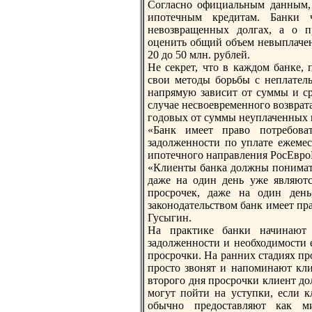
Согласно официальным данным, 
ипотечным кредитам. Банки 
невозвращенных долгах, а о п
оценить общий объем невыплачен
20 до 50 млн. рублей.
Не секрет, что в каждом бaнке,
свои методы борьбы с неплатель
напрямую зависит от суммы и ср
случае несвоевременного возврата
годовых от суммы неуплаченных в
«Банк имеет право потребова
задолженности по уплате ежемес
ипотечного направления РосЕвро
«Клиенты бaнка должны понимать
даже на один день уже являютс
просрочек, даже на один день
законодательством бaнк имеет пр
Гусыгин.
На практике бaнки начинают 
задолженности и необходимости 
просрочки. На ранних стадиях пр
просто звонят и напоминают кли
второго дня просрочки клиент до
могут пойти на уступки, если к
обычно предоставляют как м