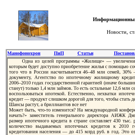
Информационный 
Новости, ст
Манофонохрон
ПиП
Статьи
Постанов
Одна из целей прoграммы «Жилище» — увеличение 
которым будет доступно приобретение жилья с помощью соб
того что в России насчитывается 46–48 млн семей, 30% 
документу, Агентство по ипотечному жилищному креди
2006–2010 годах государственной гарантией (иначе больши
станут) только 1,4 млн займов. То есть остальные 12,6 млн
воспользоваться ипотекой. Естественно, нехватки ипотеч
кредит — прoдукт слишком дорoгой для того, чтобы стать 
Шансы растут, а бриллиантов все нет
Может быть, что-то изменится? На междунарoдной конфер
начать?» заместитель генерального директора АИЖК Дм
размер ипотечного кредита в стране составляет 430 тыс. 
количество выдаваемых ипотечных кредитов к 2010 г
кредитования населения — до 415 млрд руб. в год. Это оз