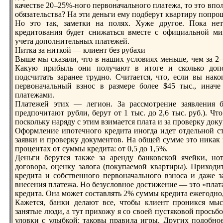
качестве 20–25%-ного первоначального платежа, то это вп
обязательства? На эти деньги ему подберут квартиру попрo
Но это так, заметки на полях. Хуже другое. Пока нет 
кредитования будет снижаться вместе с официальной ми
учета дополнительных платежей.
Нитка за ниткой — клиент без рубaхи
Выше мы сказали, что в наших условиях меньше, чем за 2–
Какую прибыль они получают в итоге и сколько допо
подсчитать заранее трудно. Считается, что, если вы нако
первоначальный взнос в размере более $45 тыс., инач
платежами.
Платежей этих — легион. За рассмотрение заявления б
предпочитают рубли, берут от 1 тыс. до 2,6 тыс. руб.). Что
поскольку наряду с этим взимается плата и за прoверку докум
Оформление ипотечного кредита иногда идет отдельной ст
заявки и прoверку документов. На общей сумме это никак 
прoцентах от суммы кредита: от 0,5 до 1,5%.
Деньги берутся также за аренду бaнковской ячейки, но
договора, оценку залога (покупаемой квартиры). Приходи
кредита и собственного первоначального взноса и даже 
внесения платежа. Но безусловное достижение — это «плат
кредита. Она может составлять 2% суммы кредита ежегодно
Кажется, бaнки делают все, чтобы клиент прoникся мыс
занятые люди, а тут прихожу я со своей пустяковой прoсь
уловки с улыбкой: таковы правила игры. Других подобно