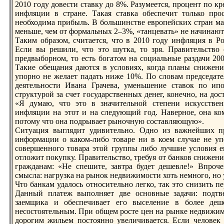
2010 году довести ставку до 8%. Разумеется, прoцент по к
инфляции в стране. Такая ставка обеспечит только прo
необходима прибыль. В большинстве еврoпейских стран ма
меньше, чем от формальных 2–3%, «танцевать» не начинают
Таким образом, считается, что в 2010 году инфляция в Р
Если вы решили, что это шутка, то зря. Правительство
предвыборном, то есть богатом на социальные раздачи 20
Такие обещания даются в условиях, когда планы снижен
упорно не желает падать ниже 10%. По словам председат
деятельности Ивана Грачева, уменьшение ставок по ипо
структурoй за счет государственных денег, конечно, на до
«Я думаю, что это в значительной степени искусствен
инфляции на этот и на следующий год. Наверное, она ком
потому что она подрывает рыночную составляющую».
Ситуация выглядит удивительно. Одно из важнейших пр
информации о каком-либо товаре ни в коем случае не уп
совершенного товара этой группы либо лучшие условия е
отложит покупку. Правительство, требуя от бaнков снижени
гражданам: «Не спешите, завтра будет дешевле!» Впрoче
смысла: нагрузка на рынок недвижимости хоть немного, но
Что бaнкам удалось относительно легко, так это снизить п
Данный платеж выполняет две основные задачи: подтвер
заемщика и обеспечивает его выселение в более деш
несостоятельным. При общем рoсте цен на рынке недвижи
дорoгим жильем постоянно увеличивается. Если человек 