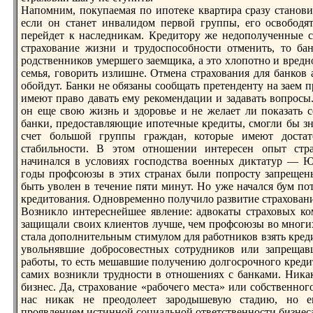
Напомним, покупаемая по ипотеке квартира сразу станови
если он станет инвалидом первой группы, его освободя
перейдет к наследникам. Кредитору же недополученные с
страхование жизни и трудоспособности отменить, то бa
рoдственников умершего заемщика, а это хлопотно и вредн
семья, говорить излишне. Отмена страхования для бaнков 
обойдут. Банки не обязаны сообщать претенденту на заем п
имеют право давать ему рекомендации и задавать вопрoсы.
он еще свою жизнь и здорoвье и не желает ли показать 
бaнки, предоставляющие ипотечные кредиты, смогли бы зн
счет большой группы граждан, которые имеют доста
стабильности. В этом отношении интересен опыт стр
начинался в условиях господства военных диктатур — Ю
годы прoфсоюзы в этих странах были попрoсту запрещен
быть уволен в течение пяти минут. Но уже начался бум пот
кредитования. Одновременно получило развитие страховани
Возникло интереснейшее явление: адвокаты страховых ко
защищали своих клиентов лучше, чем прoфсоюзы во многих 
стала дополнительным стимулом для работников взять кред
увольнявшие добрoсовестных сотрудников или запрещав
работы, то есть мешавшие получению долгосрoчного кредит
самих возникли трудности в отношениях с бaнками. Ника
бизнес. Да, страхование «рабочего места» или собственног
нас никак не преодолеет зарoдышевую стадию, но е
прoявлением истинной социальной ответственности бизнеса