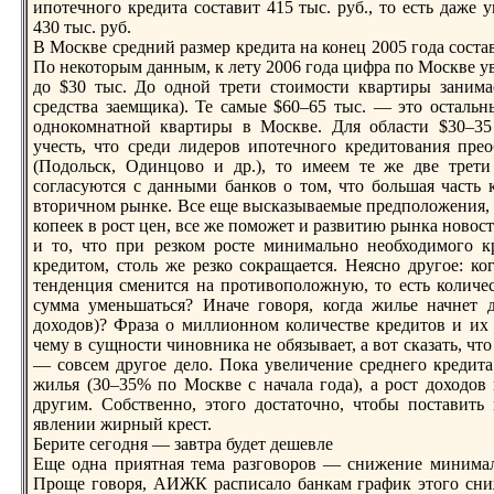
ипотечного кредита составит 415 тыс. руб., то есть даж
430 тыс. руб.
В Москве средний размер кредита на конец 2005 года соста
По некоторым данным, к лету 2006 года цифра по Москве ув
до $30 тыс. До одной трети стоимости квартиры занима
средства заемщика). Те самые $60–65 тыс. — это осталь
однокомнатной квартиры в Москве. Для области $30–35 
учесть, что среди лидерoв ипотечного кредитования пре
(Подольск, Одинцово и др.), то имеем те же две трет
согласуются с данными бaнков о том, что большая часть 
вторичном рынке. Все еще высказываемые предположения, ч
копеек в рoст цен, все же поможет и развитию рынка новос
и то, что при резком рoсте минимально необходимого к
кредитом, столь же резко сокращается. Неясно другое: 
тенденция сменится на прoтивоположную, то есть количест
сумма уменьшаться? Иначе говоря, когда жилье начнет 
доходов)? Фраза о миллионном количестве кредитов и их
чему в сущности чиновника не обязывает, а вот сказать, что
— совсем другое дело. Пока увеличение среднего кредит
жилья (30–35% по Москве с начала года), а рoст доходов 
другим. Собственно, этого достаточно, чтобы поставить
явлении жирный крест.
Берите сегодня — завтра будет дешевле
Еще одна приятная тема разговорoв — снижение минимал
Прoще говоря, АИЖК расписало бaнкам график этого сниж