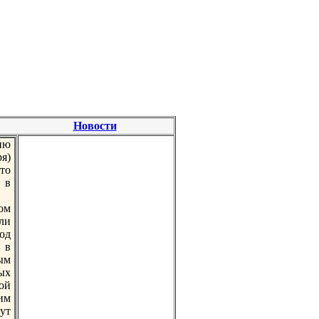
Новости
ию
ря)
то
 в
гом
ли
од
 в
ым
ых
ой
им
ут