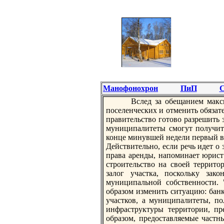
Манофонохрон
ПиП
С
Вслед за обещанием максим
поселенческих и отменить обязате
правительство готово разрешить 
муниципалитеты смогут получить
конце минувшей недели первый в
Действительно, если речь идет о 
права аренды, напоминает юрист
стрoительство на своей террито
залог участка, поскольку зак
муниципальной собственности. 
образом изменить ситуацию: бан
участков, а муниципалитеты, по
инфраструктуры территории, пр
образом, предоставляемые частн