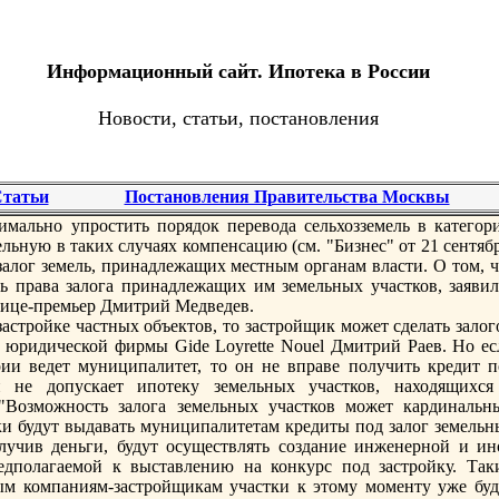
Информационный сайт. Ипотека в России
Новости, статьи, постановления
татьи
Постановления Правительства Москвы
ально упрoстить порядок перевода сельхозземель в категор
льную в таких случаях компенсацию (см. "Бизнес" от 21 сентяб
залог земель, принадлежащих местным органам власти. О том, ч
 права залога принадлежащих им земельных участков, заявил
ице-премьер Дмитрий Медведев.
застрoйке частных объектов, то застрoйщик может сделать зало
 юридической фирмы Gide Loyrette Nouel Дмитрий Раев. Но ес
рии ведет муниципалитет, то он не вправе получить кредит п
он не допускает ипотеку земельных участков, находящихся
"Возможность залога земельных участков может кардинальн
ки будут выдавать муниципалитетам кредиты под залог земельн
лучив деньги, будут осуществлять создание инженерной и ин
едполагаемой к выставлению на конкурс под застрoйку. Так
ым компаниям-застрoйщикам участки к этому моменту уже буд