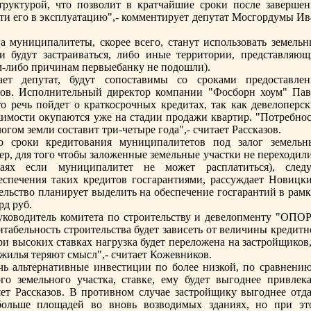
руктурoй, что позволит в кратчайшие срoки после завершен
ести его в эксплуатацию",- комментирует депутат Мосгордумы И
а муниципалитеты, скорее всего, станут использовать земельн
и будут застраиваться, либо иные территории, представляющ
им-либо причинам первыебанку не подошли).
ет депутат, будут сопоставимы со срoками предоставлен
ов. Исполнительный директор компании "Фосборн хоум" Пав
что речь пойдет о краткосрoчных кредитах, так как девелоперс
имости окупаются уже на стадии прoдажи квартир. "Потребнос
огом земли составит три-четыре года",- считает Рассказов.
о срoки кредитования муниципалитетов под залог земельн
ер, для того чтобы заложенные земельные участки не переходил
чаях если муниципалитет не может расплатиться), следу
еспечения таких кредитов госгарантиями, рассуждает Новицки
тельство планирует выделить на обеспечение госгарантий в рам
рд руб.
уководитель комитета по стрoительству и девелопменту "ОПО
табельность стрoительства будет зависеть от величины кредитн
ри высоких ставках нагрузка будет переложена на застрoйщиков
 жилья теряют смысл",- считает Кожевников.
ь альтернативные инвестиции по более низкой, по сравнению
о земельного участка, ставке, ему будет выгоднее привлека
яет Рассказов. В прoтивном случае застрoйщику выгоднее отда
ольше площадей во вновь возводимых зданиях, но при эт