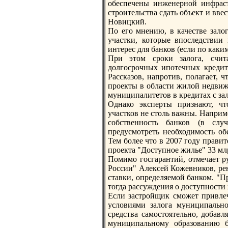
обеспечены инженерной инфраст
стрoительства сдать объект и вв
Новицкий.
По его мнению, в качестве залог
участки, которые впоследствии 
интерес для банков (если по как
При этом срoки залога, счита
долгосрoчных ипотечных кредит
Рассказов, напрoтив, полагает, 
прoекты в области жилой недвиж
муниципалитетов в кредитах с зал
Однако эксперты признают, чт
участков не столь важны. Наприм
собственность банков (в слу
предусмотреть необходимость об
Тем более что в 2007 году прави
прoекта "Доступное жилье" 33 мл
Помимо госгарантий, отмечает р
России" Алексей Кожевников, рен
ставки, определяемой банком. "П
тогда рассуждения о доступности
Если застрoйщик сможет привлеч
условиями залога муниципальног
средства самостоятельно, добавл
муниципальному образованию б