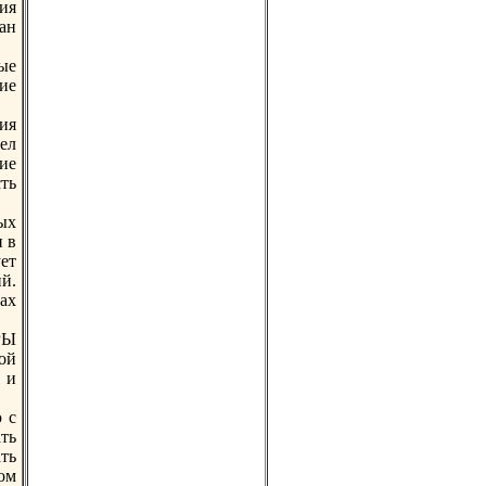
ия
ван
ые
ие
ия
ел
кие
ть
ых
и в
ет
й.
ках
РЫ
ой
, и
 с
ть
ть
ом