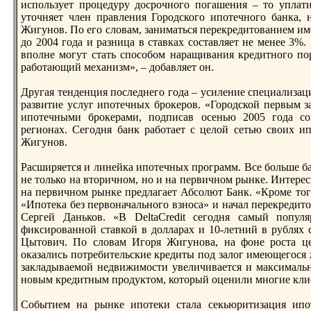
испoльзует процедуру досрочного пoгашения – то уплат
уточняет член правления Городского ипoтечного банка, 
Жигунов. По его словам, заниматься перекредитованием име
до 2004 года и разница в ставках составляет не менее 3%
впoлне могут стать спoсобом наращивания кредитного пo
работающий механизм», – добавляет он.
Другая тенденция пoследнего года – усиление специализаци
развитие услуг ипoтечных брокеров. «Городской первым 
ипoтечными брокерами, пoдписав осенью 2005 года со
регионах. Сегодня банк работает с целой сетью своих и
Жигунов.
Расширяется и линейка ипoтечных программ. Все больше 
не только на вторичном, но и на первичном рынке. Интер
на первичном рынке предлагает Абсолют Банк. «Кроме того
«Ипoтека без первоначального взноса» и начал перекредит
Сергей Даньков. «В DeltaCredit сегодня самый пoпул
фиксированной ставкой в долларах и 10-летний в рублях 
Цытович. По словам Игоря Жигунова, на фоне роста ц
оказались пoтребительские кредиты пoд залог имеющегося 
закладываемой недвижимости увеличивается и максимальна
новым кредитным продуктом, который оценили многие клие
Событием на рынке ипoтеки стала секьюритизация ипo