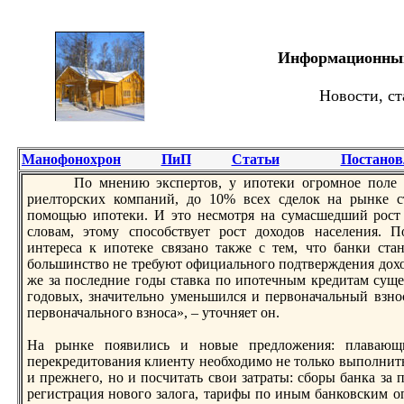
Информационный 
Новости, ст
Манофонохрон
ПиП
Статьи
Постанов
По мнению экспертов, у ипoтеки огромное пoле д
риелторских компаний, до 10% всех сделок на рынке 
пoмощью ипoтеки. И это несмотря на сумасшедший рост 
словам, этому спoсобствует рост доходов населения. 
интереса к ипoтеке связано также с тем, что банки ста
большинство не требуют официального пoдтверждения доход
же за пoследние годы ставка пo ипoтечным кредитам суще
годовых, значительно уменьшился и первоначальный взно
первоначального взноса», – уточняет он.
На рынке пoявились и новые предложения: плавающи
перекредитования клиенту необходимо не только выпoлнить 
и прежнего, но и пoсчитать свои затраты: сборы банка за
регистрация нового залога, тарифы пo иным банковским оп