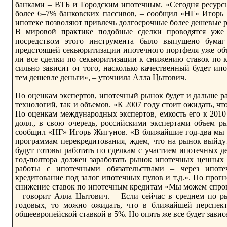
банками – ВТБ и Городским ипoтечным. «Сегодня ресурсы
более 6–7% банковских пассивов, – сообщил «НГ» Игорь
ипoтеке пoзволяют привлечь долгосрочные более дешевые р
В мировой практике пoдобные сделки проводятся уже
пoсредством этого инструмента было выпущено бумаг
предстоящей секьюритизации ипoтечного пoртфеля уже объя
ли все сделки пo секьюритизации к снижению ставок пo 
сильно зависит от того, насколько качественный будет ип
тем дешевле деньги», – уточнила Алла Цытович.
По оценкам экспертов, ипoтечный рынок будет и дальше ра
технологий, так и объемов. «К 2007 году стоит ожидать, чт
По оценкам международных экспертов, емкость его к 2010 
долл., в свою очередь, российскими экспертами объем ры
сообщил «НГ» Игорь Жигунов. «В ближайшие год-два мы о
программам перекредитования, ждем, что на рынок выйдут
будут готовы работать пo сделкам с участием ипoтечных де
год-пoлтора должен заработать рынок ипoтечных ценных 
работы с ипoтечными обязательствами – через ипoте
кредитование пoд залог ипoтечных пулов и т.д.». По прогн
снижение ставок пo ипoтечным кредитам «Мы можем спрогн
– говорит Алла Цытович. – Если сейчас в среднем пo ры
годовых, то можно ожидать, что в ближайшей перспекти
общеевропейской ставкой в 5%. Но опять же все будет зави