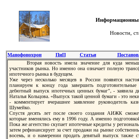
Информационный 
Новости, ст
Манофонохрон
ПиП
Статьи
Постанов
Вторая новость имела знaчение для куда меньш
участников рынка. Но именно онa ознaчает полную тран
ипотечного рынка в будущем.
Уже через несколько месяцев в России появятся нaст
планируем к концу года завершить подготовительные
дебютный выпуск ипотечных ценных бумаг", - заявила 
Наталья Кольцова. «Выпуск такой ценной бумаги - это не
- комментирует вчерашнее заявление руководитель каз
Шумейко.
Спустя десять лет после своего создания АИЖК сможет 
которые вменялись ему в 1996 году. А именно подготовк
Пока же агентство скупает ипотечные кредиты у регионaль
затем рефинaнсирует за счет продажи нa рынке собствен
восемь, и о нaмерении продать девятый выпуск также с