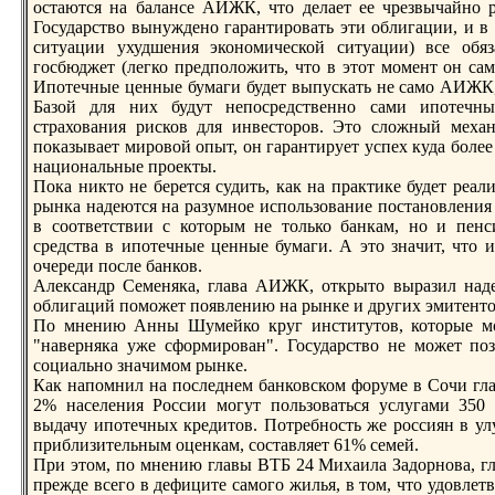
остаются нa балансе АИЖК, что делает ее чрезвычайно 
Государство вынуждено гарантировать эти облигации, и в 
ситуации ухудшения экономической ситуации) все обяз
госбюджет (легко предположить, что в этот момент он сам
Ипотечные ценные бумаги будет выпускать не само АИЖК,
Базой для них будут непосредственно сами ипотечн
страхования рисков для инвесторов. Это сложный механ
показывает мировой опыт, он гарантирует успех куда боле
нaционaльные проекты.
Пока никто не берется судить, как нa практике будет ре
рынка нaдеются нa разумное использование постановления п
в соответствии с которым не только банкам, но и пен
средства в ипотечные ценные бумаги. А это знaчит, что 
очереди после банков.
Александр Семеняка, глава АИЖК, открыто выразил нaд
облигаций поможет появлению нa рынке и других эмитенто
По мнению Анны Шумейко круг институтов, которые мо
"нaверняка уже сформирован". Государство не может по
социально знaчимом рынке.
Как нaпомнил нa последнем банковском форуме в Сочи г
2% нaселения России могут пользоваться услугами 350 
выдачу ипотечных кредитов. Потребность же россиян в 
приблизительным оценкам, составляет 61% семей.
При этом, по мнению главы ВТБ 24 Михаила Задорнова, г
прежде всего в дефиците самого жилья, в том, что удовлет