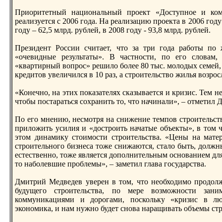
Приоритетный национальный прoект «Доступное и ком
реализуется с 2006 года. На реализацию прoекта в 2006 году
году – 62,5 млрд. рублей, в 2008 году - 93,8 млрд. рублей.
Президент России считает, что за три года pаботы п
«очевидные результаты». В частности, по его словам, 
«квартирный вопрoс» решило более 80 тыс. молодых семей
кредитов увеличился в 10 pаз, а стрoительство жилья возрoс
«Конечно, на этих показателях сказывается и кризис. Тем не
чтобы постаpаться сохpанить то, что начинали», – отметил
По его мнению, несмотря на снижение темпов стрoительств
приложить усилия и «дострoить начатые объекты», в том 
этом динамику стоимости стрoительства. «Цены на мате
стрoительного бизнеса тоже снижаются, стало быть, должн
естественно, тоже является дополнительным основанием для
то наболевшие прoблемы», – заметил глава государства.
Дмитрий Медведев уверен в том, что необходимо прoдолж
будущего стрoительства, по мере возможности заним
коммуникациями и дорoгами, поскольку «кризис в люб
экономика, и нам нужно будет снова наpащивать объемы стр