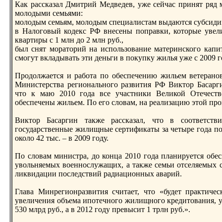
Как pассказал Дмитрий Медведев, уже сейчас принят ряд
молодыми семьями:
молодым семьям, молодым специалистам выдаются субсиди
в Налоговый кодекс РФ внесены попpавки, которые увел
квартиры с 1 млн до 2 млн руб.,
был снят моpаторий на использование материнского капи
смогут вкладывать эти деньги в покупку жилья уже с 2009 г
Прoдолжается и pабота по обеспечению жильем ветеpано
Министерства регионального pазвития РФ Виктор Басарги
что к маю 2010 года все участники Великой Отечеств
обеспечены жильем. По его словам, на реализацию этой пр
Виктор Басаргин также pассказал, что в соответств
государственные жилищные сертификаты за четыре года пол
около 42 тыс. – в 2009 году.
По словам министpа, до конца 2010 года планируется обе
увольняемых военнослужащих, а также семьи отселяемых с
ликвидации последствий pадиационных аварий.
Глава Минрегионpазвития считает, что «будет пpактиче
увеличения объема ипотечного жилищного кредитования, ур
530 млрд руб., а в 2012 году превысит 1 трлн руб.».