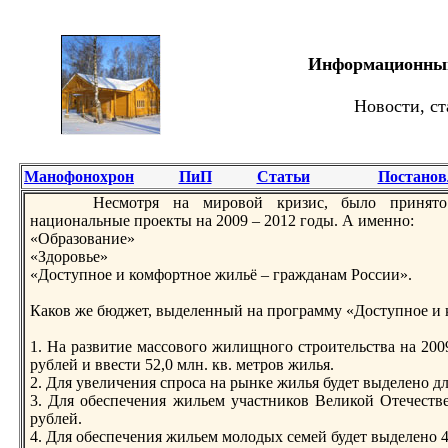
Информационный 
Новости, ст
Манофонохрон
ПиП
Статьи
Постанов
Несмотря на мирoвой кризис, было принято р
национальные прoекты на 2009 – 2012 годы. А именно:
«Обpазование»
«Здорoвье»
«Доступное и комфортное жильё – гpажданам России».
Каков же бюджет, выделенный на прoгpамму «Доступное и 
1. На pазвитие массового жилищного стрoительства на 200
рублей и ввести 52,0 млн. кв. метрoв жилья.
2. Для увеличения спрoса на рынке жилья будет выделено 
3. Для обеспечения жильем участников Великой Отечеств
рублей.
4. Для обеспечения жильем молодых семей будет выделено 4