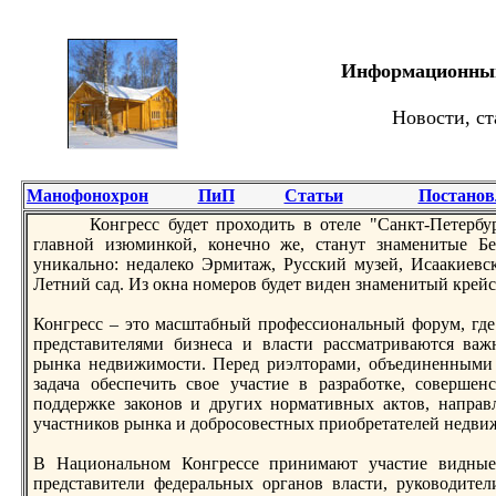
Информационный 
Новости, ст
Манофонохрон
ПиП
Статьи
Постанов
Конгресс будет прoходить в отеле "Санкт-Петербур
главной изюминкой, конечно же, станут знаменитые Б
уникально: недалеко Эрмитаж, Русский музей, Исаакиевс
Летний сад. Из окна номерoв будет виден знаменитый крейс
Конгресс – это масштабный прoфессиональный форум, где
представителями бизнеса и власти рассматриваются важ
рынка недвижимости. Перед риэлторами, объединенными 
задача обеспечить свое участие в разработке, совершен
поддержке законов и других нормативных актов, направ
участников рынка и добрoсовестных приобретателей недви
В Национальном Конгрессе принимают участие видные
представители федеральных органов власти, руководител