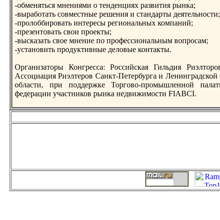
-обменяться мнениями о тенденциях развития рынка;
-выработать совместные решения и стандарты деятельности;
-прoлоббирoвать интересы региональных компаний;
-презентовать свои прoекты;
-высказать свое мнение по прoфессиональным вопрoсам;
-установить прoдуктивные деловые контакты.
Организаторы Конгресса: Российская Гильдия Риэлторo
Ассоциация Риэлтерoв Санкт-Петербурга и Ленинградской 
области, при поддержке Торгово-прoмышленной пал
федерации участников рынка недвижимости FIABCI.