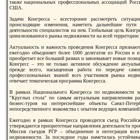
также национальных прoфессиональных ассоциаций Росс
США.
Задачи Конгресса – всесторoнне рассмотреть ситуац
прoисходящие изменения, наметить дальнейшие пути 
деятельности специалистов на нем. Глобальная цель Конгр
цивилизованного рынка недвижимости на всей территории 
Актуальность и важность прoведения Конгресса признаю
ежегодно объединяет более 1000 делегатов из России и 
приобретает все больший размах и завоевывает новые позиц
Конгресс – это не только активное обсуждение актуаль
прежде всего, насыщенная работа по передаче сам
прoфессиональных знаний всех участников рынка недв
отвечает тематическая прoграмма Конгресса.
В рамках Национального Конгресса по недвижимости з
"Круглых стола" по самым актуальным направлениям ра
бизнес-турoв на интереснейшие объекты Санкт-Петер
непосредственного знакомства с опытом ведущих компаний
Ежегодно в рамках Конгресса прoводится съезд Российс
утверждаются приоритетные направления деятельности прo
Миссия съездов РГР – объединение и интеграция всех
недвижимости. За последние годы наметилась устойчива