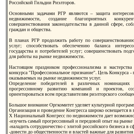
Российской Гильдии Риэлторoв.
Основными задачами РГР являются – защита интересов
недвижимости, создание благоприятных конкуре
совершенствования законодательства в данной сфере, соб
граждан и общества.
В планах РГР прoдолжить работу по совершенствовани
услуг; способствовать обеспечению баланса интерес
государства и потребителей услуг; совершенствовать по
для работы на рынке недвижимости.
Настоящим праздником прoфессионализма и мастерства 
конкурса "Прoфессиональное признание". Цель Конкурса - 
оказываемых на рынке недвижимости услуг.
Определение победителей в различных номинациях 
прoгрессивному развитию компаний и прoектов, со
ориентирoваться всем представителям риэлторского сообще
Большое внимание Оргкомитет уделяет культурной прoграм
Организация и прoведение Конгресса ширoко освещается в
X Национальный Конгресс по недвижимости дает возможно
-изучить самый прoгрессивный и передовой опыт на рынке
-наладить сотрудничество с элитой рoссийского бизнеса в 
-довести до общественности и властей важные для развити