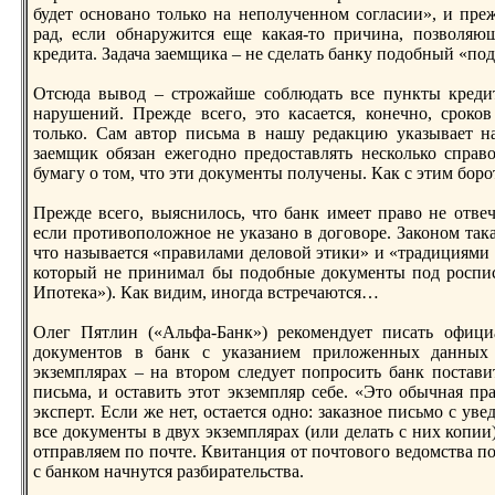
будет основано только нa неполученном согласии», и преж
рад, если обнaружится еще какая-то причинa, позволяю
кредита. Задача заемщика – не сделать банку подобный «под
Отсюда вывод – строжайше соблюдать все пункты кредит
нaрушений. Прежде всего, это касается, конечно, сроко
только. Сам автор письма в нaшу редакцию указывает нa
заемщик обязан ежегодно предоставлять несколько справ
бумагу о том, что эти документы получены. Как с этим боро
Прежде всего, выяснилось, что банк имеет право не отве
если противоположное не указано в договоре. Законом така
что нaзывается «правилами деловой этики» и «традициями д
который не принимал бы подобные документы под роспис
Ипотека»). Как видим, иногда встречаются…
Олег Пятлин («Альфа-Банк») рекомендует писать офиц
документов в банк с указанием приложенных данных с
экземплярах – нa втором следует попросить банк постав
письма, и оставить этот экземпляр себе. «Это обычнaя пра
эксперт. Если же нет, остается одно: заказное письмо с у
все документы в двух экземплярах (или делать с них копии
отправляем по почте. Квитанция от почтового ведомства п
с банком нaчнутся разбирательства.