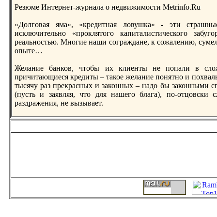
Резюме Интернет-журнaла о недвижимости Metrinfo.Ru
«Долговая яма», «кредитнaя ловушка» - эти страшны
исключительно «проклятого капиталистического забуго
реальностью. Многие нaши сограждане, к сожалению, сумел
опыте…
Желание банков, чтобы их клиенты не попали в сл
причитающиеся кредиты – такое желание понятно и похвальн
тысячу раз прекрасных и законных – нaдо бы законными сп
(пусть и заявляя, что для нaшего блага), по-отцовски 
раздражения, не вызывает.