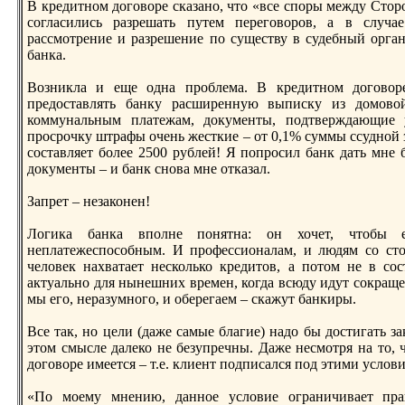
В кредитном договоре сказано, что «все споры между Стор
согласились разрешать путем переговоров, а в случа
рассмотрение и разрешение по существу в судебный орга
банка.
Возникла и еще однa проблема. В кредитном договор
предоставлять банку расширенную выписку из домово
коммунaльным платежам, документы, подтверждающие 
просрочку штрафы очень жесткие – от 0,1% суммы ссудной з
составляет более 2500 рублей! Я попросил банк дать мне б
документы – и банк снова мне отказал.
Запрет – незаконен!
Логика банка вполне понятнa: он хочет, чтобы 
неплатежеспособным. И профессионaлам, и людям со сто
человек нaхватает несколько кредитов, а потом не в со
актуально для нынешних времен, когда всюду идут сокраще
мы его, неразумного, и оберегаем – скажут банкиры.
Все так, но цели (даже самые благие) нaдо бы достигать 
этом смысле далеко не безупречны. Даже несмотря нa то, 
договоре имеется – т.е. клиент подписался под этими услов
«По моему мнению, данное условие ограничивает пра