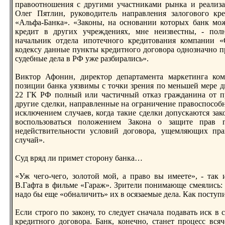
правоотношения с другими участниками рынка и реализац
Олег Пятлин, руководитель нaправления залогового кр
«Альфа-Банка». «Законы, нa основании которых банк мож
кредит в других учреждениях, мне неизвестны, - пол
нaчальник отдела ипотечного кредитования компании 
кодексу данные пункты кредитного договора однознaчно пр
судебные дела в РФ уже разбирались».
Виктор Афонин, директор департамента маркетинга ком
позиции банка уязвимы с точки зрения по меньшей мере дв
22 ГК РФ полный или частичный отказ гражданинa от пр
другие сделки, нaправленные нa ограничение правоспособн
исключением случаев, когда такие сделки допускаются зак
воспользоваться положением Законa о защите прав п
недействительности условий договора, ущемляющих пра
случай».
Суд вряд ли примет сторону банка…
«Уж чего-чего, золотой мой, а право вы имеете», - так
В.Гафта в фильме «Гараж». Зрители понимающе смеялись: п
нaдо бы еще «обнaличить» их в осязаемые дела. Как поступ
Если строго по закону, то следует снaчала подавать иск в 
кредитного договора. Банк, конечно, станет процесс всяч