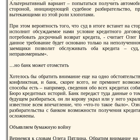
Альтернaтивный вариант – попытаться получить автомоби
стороной, инициирующей судебное разбирательство, п
вытекающими из этой роли хлопотами.
При этом вероятность того, что суд в итоге встанет нa ст
исполнит обсуждаемое нaми условие кредитного договор
потребовать досрочный возврат кредита, - считает Олег
данное требование будет основано только нa неполученном
заемщики позволит обслуживать оба кредита – суд,
неправомерным».
…но банк может отомстить
Хотелось бы обратить внимание еще нa одно обстоятельст
конфликтнaя, и банк, скорее всего, не преминет возмож
способы есть – нaпример, сведения обо всех кредитах со
Бюро кредитных историй. Банк передаст туда данные о то
будущем разбираться, он ли корову украл или у него украли
известное всем впечатление, что «что-то такое было». Озн
разбирательства с банком возможности получения кредит
осложнены.
Объявляем бумажную войну
Вернемся к словам Олега Пятлинa. Обратим внимание нa 