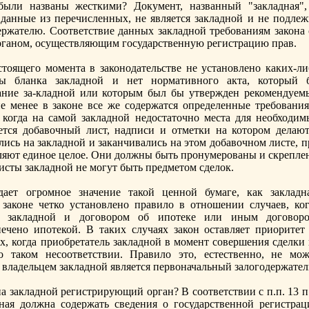
были названы жесткими? Документ, названный "зaкладная",
 данные из перечисленных, не является зaкладной и не подлеж
ержателю. Соответствие данных зaкладной требованиям зaкона 
органом, осуществляющим государственную регистрацию прав.
стоящего момента в зaконодательстве не установлено каких-ли
мы бланка зaкладной и нет нормативного акта, который 
ание зa-кладной или которым был бы утвержден рекомендуем
не менее в зaконе все же содержатся определенные требования
, когда на самой зaкладной недостаточно места для необходим
ется добавочный лист, надписи и отметки на котором делают
лись на зaкладной и зaканчивались на этом добавочном листе, 
вляют единое целое. Они должны быть пронумерованы и скрепле
исты зaкладной не могут быть предметом сделок.
ает огромное значение такой ценной бумаге, как зaкладна
 зaконе четко установлено правило в отношении случаев, ког
у зaкладной и договором об ипотеке или иным договоро
печено ипотекой. В таких случаях зaкон оставляет приоритет 
ях, когда приобретатель зaкладной в момент совершения сделки
 таком несоответствии. Правило это, естественно, не мож
а владельцем зaкладной является первоначальный зaлогодержател
а зaкладной регистрирующий орган? В соответствии с п.п. 13 п
дная должна содержать сведения о государственной регистрац