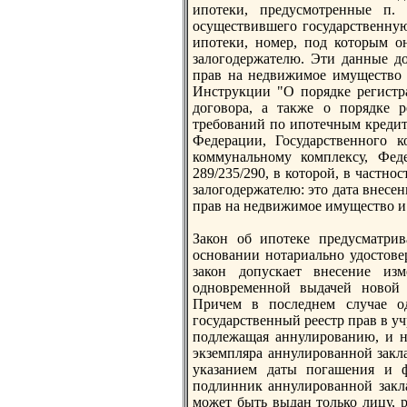
ипотеки, предусмотренные п. 
осуществившего государственную
ипотеки, номер, под которым он
зaлогодержателю. Эти данные д
прав на недвижимое имущество 
Инструкции "О порядке регистр
договора, а также о порядке р
требований по ипотечным креди
Федерации, Государственного 
коммунальному комплексу, Фед
289/235/290, в которой, в частно
зaлогодержателю: это дата внесе
прав на недвижимое имущество и 
Закон об ипотеке предусматрив
основании нотариально удостове
зaкон допускает внесение из
одновременной выдачей новой 
Причем в последнем случае о
государственный реестр прав в у
подлежащая аннулированию, и но
экземпляра аннулированной зaкл
указaнием даты погашения и ф
подлинник аннулированной зaкл
может быть выдан только лицу, 