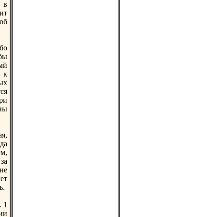
 в
ит
об
бо
бы
ый
 к
ых
ся
при
ны
я,
да
м,
зa
 не
ет
ь.
. 1
ии