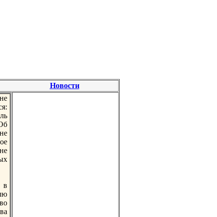
Новости
не
я:
ль
"Об
не
ое
 не
ых
 в
елю
во
тва