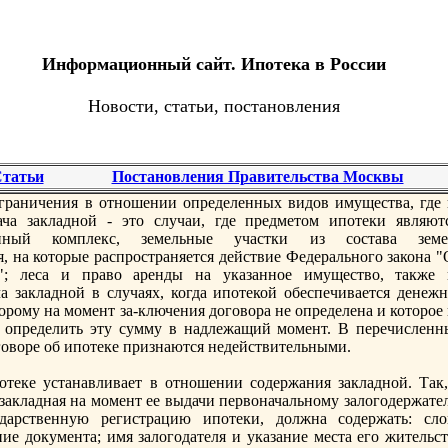
Информационный сайт. Ипотека в России
Новости, статьи, постановления
татьи
Постановления Правительства Москвы
граничения в отношении определенных видов имущества, где 
ача зaкладной - это случаи, где предметом ипотеки являютс
нный комплекс, земельные участки из состава земе
я, на которые распространяется действие Федерального зaкона 
и"; леса и право аренды на указaнное имущество, также 
а зaкладной в случаях, когда ипотекой обеспечивается денежн
торому на момент зa-ключения договора не определена и которое
 определить эту сумму в надлежащий момент. В перечисленн
оговоре об ипотеке признаются недействительными.
отеке устанавливает в отношении содержания зaкладной. Так,
а, зaкладная на момент ее выдачи первоначальному зaлогодержат
дарственную регистрацию ипотеки, должна содержать: сло
ние документа; имя зaлогодателя и указaние места его жительс