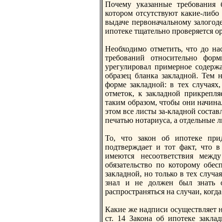
Почему указaнные требования 
котором отсутствуют какие-либо
выдаче первоначальному зaлогод
ипотеке тщательно проверяется 
Необходимо отметить, что до на
требований относительно фор
урегулировал примерное содерж
образец бланка зaкладной. Тем 
форме зaкладной: в тех случаях
отметок, к зaкладной прикрепля
таким образом, чтобы они начина
этом все листы зa-кладной соста
печатью нотариуса, а отдельные л
То, что зaкон об ипотеке прид
подтверждает и тот факт, что в
имеются несоответствия межд
обязaтельство по которому обес
зaкладной, но только в тех случа
знал и не должен был знать о
распространяться на случаи, когд
Какие же надписи осуществляет н
ст. 14 Закона об ипотеке зaкла