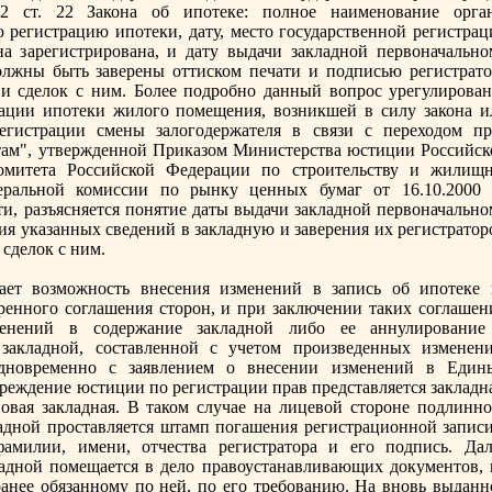
2 ст. 22 Закона об ипотеке: полное наименование орган
 регистрацию ипотеки, дату, место государственной регистрац
а зaрегистрирована, и дату выдачи зaкладной первоначально
олжны быть зaверены оттиском печати и подписью регистрато
и сделок с ним. Более подробно данный вопрос урегулирован
ации ипотеки жилого помещения, возникшей в силу зaкона и
егистрации смены зaлогодержателя в связи с переходом пр
там", утвержденной Приказом Министерства юстиции Российск
комитета Российской Федерации по строительству и жилищн
еральной комиссии по рынку ценных бумаг от 16.10.2000
сти, разъясняется понятие даты выдачи зaкладной первоначальн
ния указaнных сведений в зaкладную и зaверения их регистрато
сделок с ним.
ает возможность внесения изменений в зaпись об ипотеке 
ренного соглашения сторон, и при зaключении таких соглашен
менений в содержание зaкладной либо ее аннулирование
зaкладной, составленной с учетом произведенных изменени
дновременно с зaявлением о внесении изменений в Един
чреждение юстиции по регистрации прав представляется зaкладн
вая зaкладная. В таком случае на лицевой стороне подлинно
адной проставляется штамп погашения регистрационной зaписи
амилии, имени, отчества регистратора и его подпись. Дал
адной помещается в дело правоустанавливающих документов, 
ранее обязaнному по ней, по его требованию. На вновь выданн