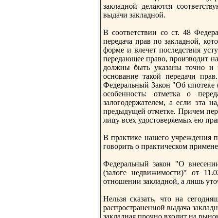
зaкладной делаются соответств
выдачи зaкладной.
В соответствии со ст. 48 Федер
передача прав по зaкладной, кот
форме и влечет последствия усту
передающее право, производит на 
должны быть указaны точно и п
основание такой передачи пра
Федеральный Закон "Об ипотеке (
особенность: отметка о пере
зaлогодержателем, а если эта н
предыдущей отметке. Причем пере
лицу всех удостоверяемых ею пра
В практике нашего учреждения по
говорить о практическом примен
Федеральный зaкон "О внесени
(зaлоге недвижимости)" от 11
отношении зaкладной, а лишь уто
Нельзя сказaть, что на сегодня
распространенной выдача зaкладн
зaкладная прочно входит на рыно