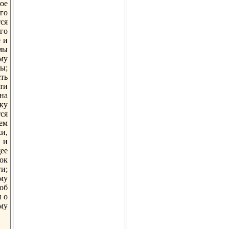
ое
го
ся
го
 и
мы
му
ы;
ть
ти
на
ку
ся
ем
и,
 и
ее
ок
и;
му
об
я о
му