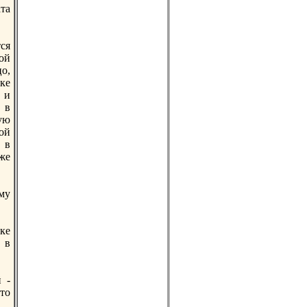
та
ся
ой
о,
дке
 и
 в
ую
ой
 в
же
му
ке
 в
 -
то