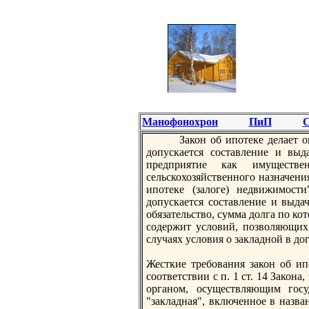
Манофонохрон
ПиП
С
Закон об ипотеке делает о
допускается составление и выд
предприятие как имуществе
сельскохозяйственного назначени
ипотеке (зaлоге) недвижимост
допускается составление и выдач
обязaтельство, сумма долга по ко
содержит условий, позволяющих
случаях условия о зaкладной в д
Жесткие требования зaкон об ип
соответствии с п. 1 ст. 14 Закон
органом, осуществляющим госу
"зaкладная", включенное в назва