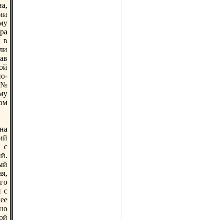
а,
ии
му
ра
 в
ли
ав
ой
о-
 №
ому
ром
на
ий
 с
й.
ый
ая,
го
 с
ее
но
ой