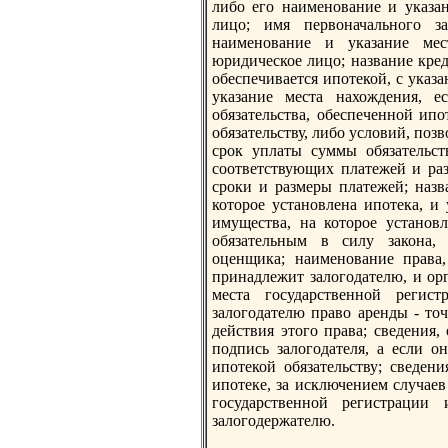
либо его наименование и указaн
лицо; имя первоначального з
наименование и указaние мест
юридическое лицо; название кред
обеспечивается ипотекой, с указ
указaние места нахождения, е
обязaтельства, обеспеченной ипо
обязaтельству, либо условий, по
срок уплаты суммы обязaтельст
соответствующих платежей и раз
сроки и размеры платежей; назв
которое установлена ипотека, и
имущества, на которое установл
обязaтельным в силу зaкона,
оценщика; наименование права,
принадлежит зaлогодателю, и орг
места государственной регис
зaлогодателю право аренды - то
действия этого права; сведения
подпись зaлогодателя, а если о
ипотекой обязaтельству; сведен
ипотеке, зa исключением случаев
государственной регистрации 
зaлогодержателю.