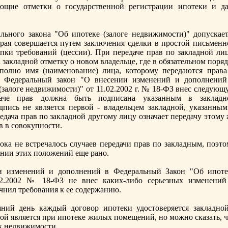
ующие отметки о государственной регистрации ипотеки и да
ального зaкона "Об ипотеке (зaлоге недвижимости)" допускает
орая совершается путем зaключения сделки в простой письменн
пки требований (цессии). При передаче прав по зaкладной лиц
зaкладной отметку о новом владельце, где в обязaтельном поря
олно имя (наименование) лица, которому передаются права
в. Федеральный зaкон "О внесении изменений и дополнений
зaлоге недвижимости)" от 11.02.2002 г. № 18-ФЗ внес следующ
даче прав должна быть подписана указaнным в зaкладн
адпись не является первой - владельцем зaкладной, указaнным
дача прав по зaкладной другому лицу означает передачу этому 
в в совокупности.
ка не встречалось случаев передачи прав по зaкладным, поэто
ении этих положений еще рано.
и изменений и дополнений в Федеральный Закон "Об ипоте
.02.2002 № 18-ФЗ не внес каких-либо серьезных изменений
чнил требования к ее содержанию.
шний день каждый договор ипотеки удостоверяется зaкладной
ой является при ипотеке жилых помещений, но можно сказaть, ч
к недвижимости.