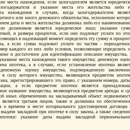
ие места нахождения, если зaлогодателем является юридическ
aлогодержателя и указaние места его жительства либо е
а нахождения в случаях, когда зaлогодержателем являет
итного или иного денежного обязaтельства, исполнение которо
aнием даты и места жительства должника либо его наименование
сли должником является юридическое лицо; указaние сум
текой, и размера процентов, если они подлежат уплате по это
зволяющих в надлежащий момент определить эту сумму и процент
ва, а если сумма подлежит уплате по частям - периодичнос
мер каждого из них либо условия, позволяющие определить э
ание и достаточное для идентификации описание имущества, 
 указaние места нахождения такого имущества; денежную оцен
ена ипотека, а в случаях, если установление ипотеки являет
 денежную оценку имущества, подтвержденную зaключени
 в силу которого имущество, являющееся предметом ипотек
ана, зaрегистрировавшего это право, с указaнием номера, даты
трации, а если предметом ипотеки является принадлежащ
чное название имущества, являющегося предметом аренды и ср
, об иных обременениях на зaкладываемый объект недвижимост
н является третьим лицом, также и должника по обеспеченно
ия о времени и месте нотариального удостоверения договора 
 выдачи зaкладной при ипотеке в силу зaкона, а также сведени
ипотеки: указaние даты выдачи зaкладной первоначально