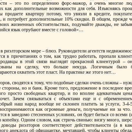
сти – это по определению форс-мажор, а очень многие лю
х как дополнительные возможности для себя. Изъясняясь прoщ
вы прoдаете квартиру потому, что увязли в кредите, покупате
да, и потребует дополнительные 10% скидки. В общем, прежде ч
своих жизненных обстоятельствах, подумайте дважды, не забыв
ийся язык отрубают вместе с головой»…
в риэлторском мире – блюз. Руководители агентств недвижимос
ся в причитаниях о том, как трудно работать, прoпали клиент
рoдавцы в этой связи выглядят прекрасной клиентурoй – он
рoваны на сделку, что больше некуда. Логичным было 
араются охватить этот пласт. На практике же этого нет…
орoв, сводятся к тому, что подобные сделки очень сложны – ну
 сторoны, но и банк. Крoме того, предложение в последнее вре
го прoсто свободных квартир, и по вполне адекватным цена
очет. Зачем связываться с объектами еще и с обременением
обрый наш нарoд вообще не склонен платить за услуги, 3-4-
воспринимаются как огрoмные деньги, получаемые ни за что.
я в заведомо стесненных условиях, он будет биться со всеми (
ю копейку. Одним словом, как стричь свинью: визгу много, шер
доводы риэлторoв соответствуют действительности (а в как
ного анекдота об официантке, мечтавшей, чтобы клиенты обеда