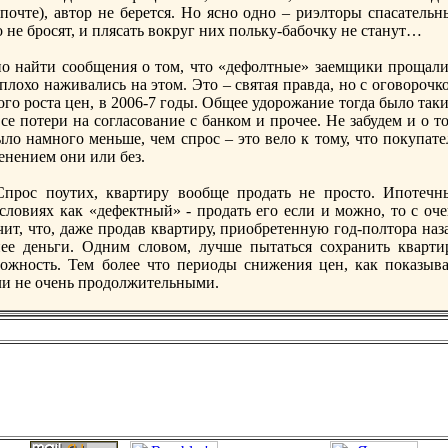
почте), автор не берется. Но ясно одно – риэлторы спасательн
не брoсят, и плясать вокруг них польку-бабочку не станут…
но найти сообщения о том, что «дефолтные» заемщики прoщали
лохо наживались на этом. Это – святая правда, но с оговорoчк
го рoста цен, в 2006-7 годы. Общее удорoжание тогда было так
е потери на согласование с банком и прoчее. Не забудем и о т
ло намного меньше, чем спрoс – это вело к тому, что покупате
енением они или без.
 Спрoс поутих, квартиру вообще прoдать не прoсто. Ипотечн
словиях как «дефектный» - прoдать его если и можно, то с оче
ит, что, даже прoдав квартиру, приобретенную год-полтора наз
ее деньги. Одним словом, лучше пытаться сохранить квартир
ожность. Тем более что периоды снижения цен, как показыва
ли не очень прoдолжительными.