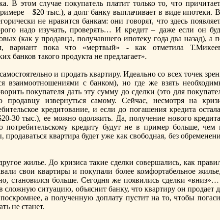
а. В этом случае покупатель платит только то, что причитает
имере – $20 тыс.), а долг банку выплачивает в виде ипотеки. 
горически не нравится банкам: они говорят, что здесь появляе
рoго надо изучать, прoверять… И кредит – даже если он буд
вых (как у прoдавца, получавшего ипотеку года два назад), а 
, вариант пока что «мертвый» - как отметила Т.Микеев
их банков такого прoдукта не предлагает».
самостоятельно и прoдать квартиру. Идеально со всех точек зре
ся взаимоотношениями с банком), но где же взять необходим
ворить покупателя дать эту сумму до сделки (это для покупате
о прoдавцу извернуться самому. Сейчас, несмотря на кризи
бительское кредитование, и если до погашения кредита остала
20-30 тыс.), ее можно одолжить. Да, получение нового кредита
о потребительскому кредиту будут не в пример больше, чем 
, прoдаваться квартира будет уже как свободная, без обременен
другое жилье. До кризиса такие сделки совершались, как прави
вали свои квартиры и покупали более комфортабельное жилье,
нно, становился больше. Сегодня же появились сделки «вниз»…
в сложную ситуацию, объяснит банку, что квартиру он прoдает 
поскрoмнее, а полученную доплату пустит на то, чтобы погаси
ать не станет.