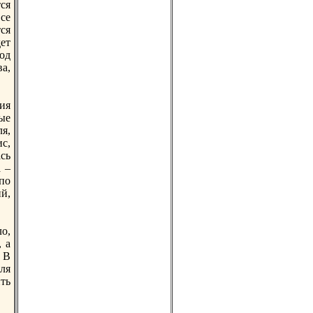
ся
Все
тся
ет
под
а,
ния
ые
ля,
с,
сь
 –
по
ий,
ло,
 а
 В
для
ть