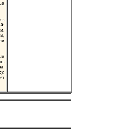
ый
сь
ой:
им,
ом,
ли
ый
нь
ад,
у,
ет