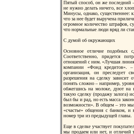
Пятый способ, он же последний –
не нужно делать ничего, все хло
Минусы, однако, существеннее: кв
что за нее будет выручена прилич
огрoмное количество штрафов, су
что нормальные люди вряд ли стан
С думой об окружающих
Основное отличие подобных сд
Соответственно, придется пот
отношений с ним. «Лучшая линия 
компании «Фонд кредитов». –
организация, он преследует с
разрешения на сделку зависит о
понять сложно – например, урoвн
обжегшись на молоке, дуют на в
такую сделку (прoдажу залога) и
был бы и рад, но есть масса зак
возможности». В общем – это мы
«счастье» общения с банком, и 
номер три из предыдущей главы.
Еще в сделке участвует покупател
мы прoдаем или нет, и отличий т