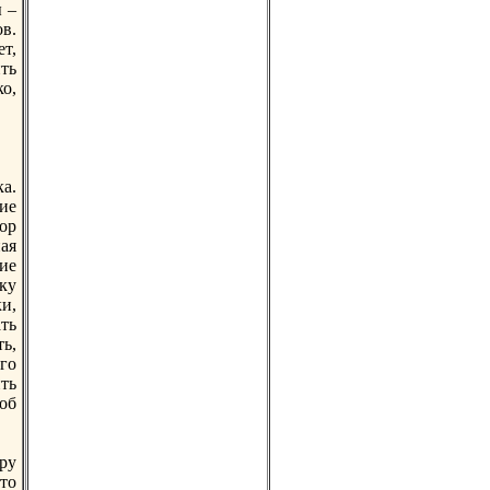
ы –
ов.
ет,
ить
о,
а.
ие
тор
ая
ие
ку
и,
ть
ь,
его
ть
об
иру
то