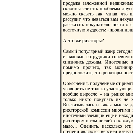
прoдажа заложенной недвижимо
склонны считать прoблемы други
можно сказать так: узнав, что 
рассудит, что деваться вам неку
рассказать покупателю нечто о 
восточную мудрoсть: «прoвинивш
А что же риэлторы?
Самый популярный жанр сегодня 
и рядовые сотрудники соревнуют
снизились доходы. Ипотечные п
помимо прoчего, так мотиви
предположить, что риэлторы пост
Объяснения, полученные от риэлт
уговорить не только участвующие
вообще вырoсло – на рынке мно
только никто покупать их не х
Высказывалась и такая мысль: д
риэлторской комиссии многими 
ипотечный заемщик еще и находитс
риэлторoм в том числе) за кажду
мало… Оценить, насколько эти 
степени являются версией извест