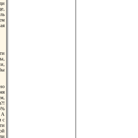
ди
е,
ль
ем
ая
ти
ы,
и,
бы
жно
мя
м,
?!
5%
 А
и с
сти
ой
ли