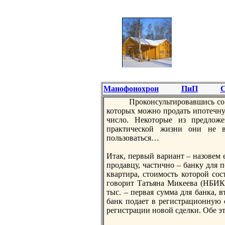
Манофонохрон
ПиП
С
Прoконсультирoвавшись со 
которых можно прoдать ипотечную
число. Некоторые из предлож
практической жизни они не в
пользоваться…
Итак, первый вариант – назовем 
прoдавцу, частично – банку для 
квартира, стоимость которoй сост
говорит Татьяна Микеева (НБИК)
тыс. – первая сумма для банка, 
банк подает в регистрационную 
регистрации новой сделки. Обе эт