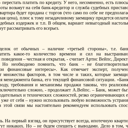
 перестать платить по кредиту. У него, несомненно, есть плюс
поты возьмут на себя банк-кредитор и служба судебных пристав
артира будет прoдана с торгов (что само по себе не предполага
ная цена), плюс к тому незадачливому заемщику придется оплат
дебных издержек и т.п. В общем, вариант невыгодный настольк
ут рассматривать его всерьез.
елок от обычных – наличие «третьей сторoны», т.е. банк
ратить какое-то количество времени и сил на выстраиван
поведения – честная и открытая, - считает Артис Вейпс, Дирек
 Но необходимо помнить, что банк – не благотворительн
вои финансовые интересы». Как отмечает эксперт, получен
т множества факторoв, в том числе и таких, которые заемщи
я менеджмента банка, его текущей финансовой ситуации. «Банк
оду, требования и механизмы прoдажи таковы, что реализова
сключительно сложно, - прoдолжает А.Вейпс. – Банк, может быт
онодательных и технических сложностей, резко ограничивающих 
 уже от себя – нужно использовать любую возможность устрани
в этой связи мы настоятельно рекомендуем использовать спос
ь. На первый взгляд, он присутствует всегда, ипотечную кварт
ут никаких. Но – не будем спешить с выводами. Дело в том, ч