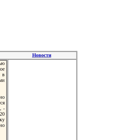
Новости
ью
ое
 в
ми
чно
тся
, -
20
йку
но