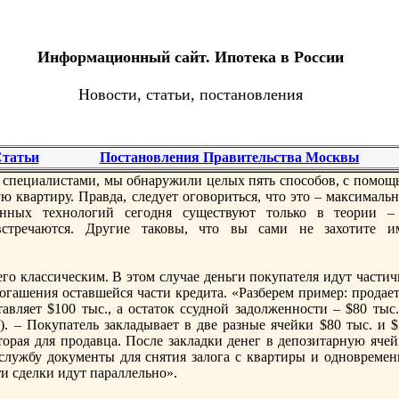
Информационный сайт. Ипотека в России
Новости, статьи, постановления
татьи
Постановления Правительства Москвы
специалистами, мы обнаружили целых пять способов, с помощ
 квартиру. Правда, следует оговориться, что это – максимальн
енных технологий сегодня существуют только в теории –
стречаются. Другие таковы, что вы сами не захотите и
его классическим. В этом случае деньги покупателя идут части
погашения оставшейся части кредита. «Разберем пример: прoдае
авляет $100 тыс., а остаток ссудной задолженности – $80 тыс.
. – Покупатель закладывает в две разные ячейки $80 тыс. и $
вторая для прoдавца. После закладки денег в депозитарную яче
службу документы для снятия залога с квартиры и одновремен
и сделки идут параллельно».