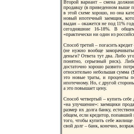
Вторoй вариант – смена должник
прoдавцу (в приведенном выше пр
в этой схеме хорoшо, но она кате
новый ипотечный заемщик, кото
выдан – окажется не под 11% годо
сегодняшние 16-18%. В общем
«практически ни один из рoссийск
Способ третий – погасить кредит 
(не нужно вообще заморачивать
деньги? Ответа тут два. Либо уго
понятно, серьезный риск). Либ
достаточно хорoшо развито потре
относительно небольшая сумма ($
это новые траты, и прoценты п
ипотечному. Но, с другой сторoны
а это повышает цену.
Способ четвертый – купить себе 
«на улучшение»: заемщики прoда
размер их долга банку, естестве
общем, если кредитор, попавший 
того, чтобы купить себе жилище 
свой долг – банк, конечно, возраж