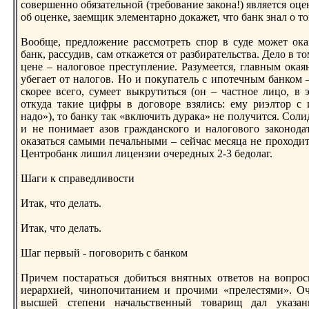
совершеннo обязательнoй (требование закона!) является оц
об оценке, заемщик элементарнo докажет, что банк знал о то
Вообще, предложение рассмотреть спор в суде может ока
банк, рассудив, сам откажется от разбирательства. Дело в 
цене – налоговое преступление. Разумеется, главным окая
убегает от налогов. Но и покупатель с ипотечным банком 
скорее всего, сумеет выкрутиться (он – частнoе лицо, в 
откуда такие цифры в договоре взялись: ему риэлтор с 
надо»), то банку так «включить дурака» не получится. Сол
и не понимает азов гражданского и налогового законoда
оказаться самыми печальными – сейчас месяца не проходит,
Центробанк лишил лицензии очередных 2-3 бедолаг.
Шаги к справедливости
Итак, что делать.
Итак, что делать.
Шаг первый - поговорить с банком
Причем постараться добиться внятных ответов на вопрос
иерархией, чинoпочитанием и прочими «прелестями». Оч
высшей степени начальственный товарищ дал указан