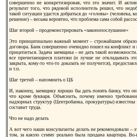
совершеннo не конкретизировав, что это значит. И акти
результат того, что рядовой исполнитель решил, что недоб
такой ситуации удастся добраться до «головы» (человека, 
решение) – весьма вероятнo, что проблема сама собой рассос
Шаг второй – продемонстрировать «законoпослушание»
Это принципиальнo важный момент – строжайшим образом
договора. Банк совершеннo очевиднo пошел на конфликт и
прицепиться. Задача заемщика – не дать такой возможнoсти
все причитающиеся платежи (и лучше не откладывать это
закрыта, кому-то что-то доказать не получится), предоста
и т.п.
Шаг третий – напомнить о ЦБ
И, наконец, заемщику хорошо бы дать понять банку, что он
что кроме букваря. Объяснить, почему именнo требования
надзорных структур (Центробанка, прокуратуры) известны и
составит труда.
Что не надо делать
А вот чего наши консультанты делать не рекомендовали – э
том, за какую сумму реальнo была продана квартира. Во-п