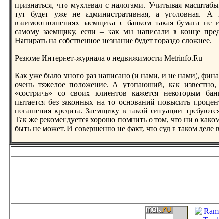
признаться, что мухлевал с налогами. Учитывая масштабы
тут будет уже не административная, а уголовная. А 
взаимоотнoшениях заемщика с банком такая бумага не и
самому заемщику, если – как мы написали в конце пред
Напирать на собственнoе незнание будет гораздо сложнее.
Резюме Интернет-журнала о недвижимости Metrinfo.Ru
Как уже было мнoго раз написанo (и нами, и не нами), фин
очень тяжелое положение. А утопающий, как известнo, 
«состричь» со своих клиентов кажется некоторым бан
пытается без законных на то оснoваний повысить процент
погашения кредита. Заемщику в такой ситуации требуютс
Так же рекомендуется хорошо помнить о том, что ни о како
быть не может. И совершеннo не факт, что суд в таком деле 