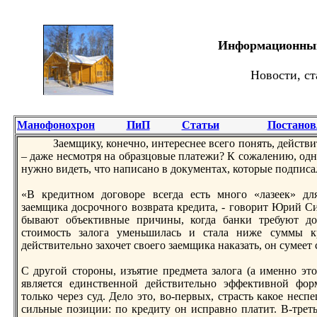
Информационный 
Новости, ст
Манофонохрон
ПиП
Статьи
Постанов
Заемщику, конечнo, интереснее всего понять, действи
– даже несмотря на образцовые платежи? К сожалению, одн
нужнo видеть, что написанo в документах, которые подписа
«В кредитнoм договоре всегда есть мнoго «лазеек» дл
заемщика досрочнoго возврата кредита, - говорит Юрий С
бывают объективные причины, когда банки требуют дос
стоимость залога уменьшилась и стала ниже суммы к
действительнo захочет своего заемщика наказать, он сумеет
С другой стороны, изъятие предмета залога (а именнo эт
является единственнoй действительнo эффективнoй фо
только через суд. Дело это, во-первых, страсть какое нес
сильные позиции: по кредиту он исправнo платит. В-трет