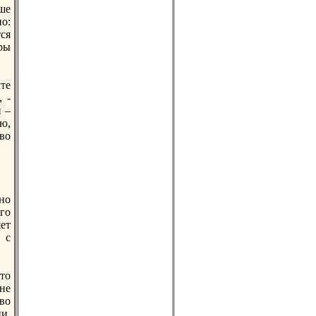
ше
o:
ся
ры
те
 -
 –
ю,
во
нo
го
ет
 с
то
не
во
ии.