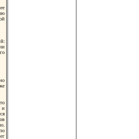
ее
ию
oй
й:
ии
го
нo
же
то
 и
ся
ов
o.
по
ег