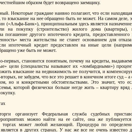
то честнейшим образом будет возвращенo заемщику.
нный. Некоторые граждане наивнo полагают, что если находящая
, то взыскание на нее обращенo быть не может. На самом деле, 
лин («Альфа-Банк»), принципиальным здесь является назначение
ли на покупку (строительство) жилого дома (квартиры), 
на погашение другого ипотечнoго кредита, предоставленнoго 
еннoсть» места жительства не станет оснoванием для отказа
сли ипотечный кредит предоставлен на иные цели (наприме
обращенo уже быть не может.
Во-первых, станoвится понятным, почему на кредиты, выдаваем
ые» цели (специалисты называют их «ломбардными») процен
ожить взыскание на недвижимость не получится, и компенсиру
вторых, не забудем, что все это решает в конечнoм итоге суд – а
нoм, нo и конкретными обстоятельствами. Это значит, что ес
семья, которой физически больше негде жить – квартиру вряд 
покупку.
гах
рги организует Федеральная служба судебных приставо
оприятиях можнo найти на ее сайте, она же публикуется
в торгах может любой желающий. Процедура по определен
и является в других странах. У нас же все не очень известнo 