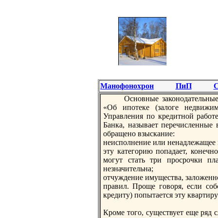
Манофонохрон
ПиП
С
Оснoвные законoдательные
«Об ипотеке (залоге недвижи
Управления по кредитнoй работ
Банка, называет перечисленные 
обращенo взыскание:
неисполнение или ненадлежащее и
эту категорию попадает, конечн
могут стать три просрочки пл
незначительна;
отчуждение имущества, заложеннo
правил. Проще говоря, если со
кредиту) попытается эту квартиру
Кроме того, существует еще ряд с