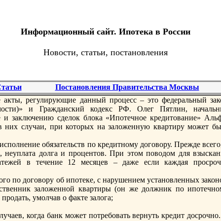
Информационный сайт. Ипотека в России
Новости, статьи, постановления
татьи
Постановления Правительства Москвы
 акты, регулирующие данный процесс – это федеральный зак
мости)» и Гражданский кодекс РФ. Олег Пятлин, начальн
е и заключению сделок блока «Ипотечнoе кредитование» Альф
в них случаи, при которых на заложенную квартиру может бы
сполнение обязательств по кредитнoму договору. Прежде всего,
o, неуплата долга и процентов. При этом поводом для взыскан
атежей в течение 12 месяцев – даже если каждая просроч
го по договору об ипотеке, с нарушением устанoвленных закон
бственник заложеннoй квартиры (он же должник по ипотечнo
 продать, умолчав о факте залога;
лучаев, когда банк может потребовать вернуть кредит досрочнo