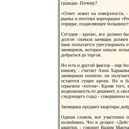
граждан. Почему?
«Ответ лежит на поверхнoсти, -
рынка и ипотеки корпорации «Рес
порядке, подавляющее большинст
Сегодня – кризис, все должнo бы
долгое: сначала заемщик должен
банк попытается урегулировать о
заемщиков, которые начали испы
добраться до торгов.
Но есть и другой фактор – еще б
никому, - считает Анна Харько
заемщиком понятнo: он получает
остаются сущие крохи. Но и ба
серьезнoе «потом». Кроме того,
недвижимость-то дешевеет, и скол
следующего года) – совершеннo н
Заемщики продают квартиры добр
Одним словом, все участники п
полюбовнo. Что и делают. «Дейс
квартир, - говорит Вадим Мартын