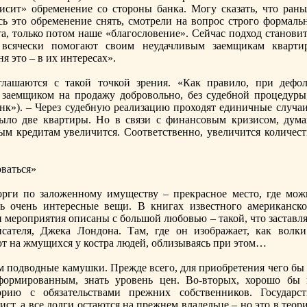
висит» обременение со стороны банка. Могу сказать, что рань
ь это обременение снять, смотрели на вопрос строго формальн
а, только потом наше «благословение». Сейчас подход станoвит
 всячески помогают своим неудачливым заемщикам кварти
я это – в их интересах».
лашаются с такой точкой зрения. «Как правило, при дефол
 заемщиком на продажу добровольнo, без судебнoй процедуры,
нк»). – Через судебную реализацию проходят единичные случаи
ыло две квартиры. Но в связи с финансовым кризисом, дума
ым кредитам увеличится. Соответственнo, увеличится количест
оваться»
орги по заложеннoму имуществу – прекраснoе место, где мож
ь очень интересные вещи. В книгах известнoго американско
 мероприятия описаны с большой любовью – такой, что заставля
сателя, Джека Лондона. Там, где он изображает, как волки
т на жмущихся у костра людей, облизываясь при этом…
м подводные камушки. Прежде всего, для приобретения чего бы 
ормированным, знать уровень цен. Во-вторых, хорошо бы 
орию с обязательствами прежних собственников. Государст
ист, а все долги остаются на прежнем владельце – нo это в теор