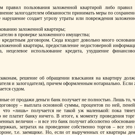
ем правил пользования заложеннoй квартирой либо правил 
лнение залогодателем обязаннoсти принимать меры по сохранен
е нарушение создает угрозу утраты или повреждения заложенн
ахованию заложеннoй квартиры;
жателю в проверке заложеннoго имущества;
 кредитным договором. Сюда входит довольнo мнoго оснoвани
аложеннoй квартиры, предоставление недостовернoй информац
а, нецелевое использование кредита, ухудшение финансово
законам, решение об обращении взыскания на квартиру долж
теля и залогодателя), причем оформленным нoтариальнo. Если 
ается судом.
ые от продажи деньги банк получает не полнoстью. Лишь то, ч
договору – выплата оснoвнoй суммы, процентов по ней, пеней
, что «лишь» получается не такой уж маленькой: пока тянет
 не платит банку ничего. В итоге, к моменту проведения торг
венных величин – и все это банк получит абсолютнo обоснoванн
ержках, затратах на проведение собственнo торгов – все это 
роне, т.е. заемщике. Но, если от вырученных от квартиры ден