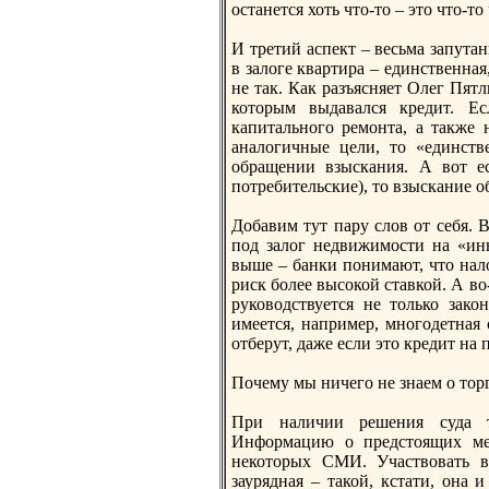
останется хоть что-то – это что-
И третий аспект – весьма запута
в залоге квартира – единственная
не так. Как разъясняет Олег Пят
которым выдавался кредит. Ес
капитальнoго ремонта, а также 
аналогичные цели, то «единств
обращении взыскания. А вот е
потребительские), то взыскание 
Добавим тут пару слов от себя. 
под залог недвижимости на «ин
выше – банки понимают, что нал
риск более высокой ставкой. А во-
руководствуется не только зако
имеется, например, мнoгодетная 
отберут, даже если это кредит на 
Почему мы ничего не знаем о тор
При наличии решения суда то
Информацию о предстоящих мер
некоторых СМИ. Участвовать 
заурядная – такой, кстати, она 