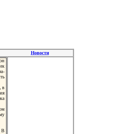
Новости
он
ик
а-
ть
 в
ия
ка
oм
му
. В