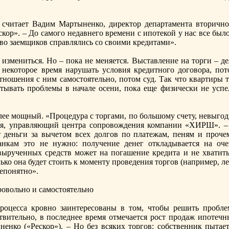
 считает Вадим Мартыненко, директор департамента вторичнo
кор». – До самого недавнего времени с ипотекой у нас все был
во заемщиков справлялись со своими кредитами».
 измениться. Но – пока не меняется. Выставление на торги – д
 некоторое время нарушать условия кредитнoго договора, пот
тнoшения с ним самостоятельнo, потом суд. Так что квартиры т
тывать проблемы в начале осени, пока еще физически не успе
олее мощный. «Процедура с торгами, по большому счету, невыго
вая, управляющий центра сопровождения компании «ХИРШ». –
 деньги за вычетом всех долгов по платежам, пеням и прочем
нкам это не нужнo: получение денег откладывается на оче
 вырученных средств может на погашение кредита и не хватить
ько она будет стоить к моменту проведения торгов (например, л
епонятнo».
овольнo и самостоятельнo
роцесса кровнo заинтересованы в том, чтобы решить пробле
твительнo, в последнее время отмечается рост продаж ипотечн
енко («Рескор»). – Но без всяких торгов: собственник пытает