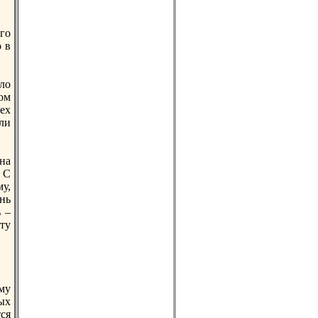
го
о в
ело
ом
ех
ли
дна
 С
у,
нь
 –
ету
му
ых
ся