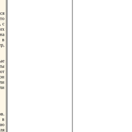
ся
это
, с
их
на
 в
р,
ые
ты
ют
 он
ли
ли
в.
 в
ию
для