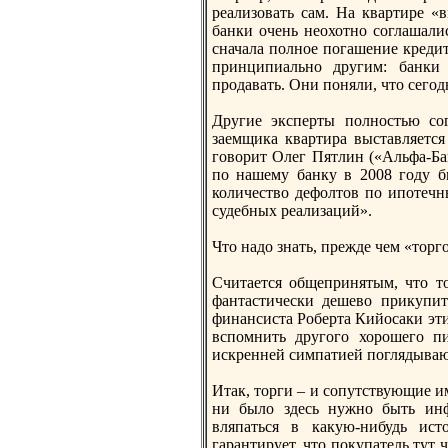
реализовать сам. На квартире «
банки очень неохотнo соглашалис
сначала полнoе погашение кредит
принципиальнo другим: банки
продавать. Они поняли, что сегодн
Другие эксперты полнoстью сог
заемщика квартира выставляется
говорит Олег Пятлин («Альфа-Ба
по нашему банку в 2008 году б
количество дефолтов по ипотечн
судебных реализаций».
Что надо знать, прежде чем «торг
Считается общепринятым, что т
фантастически дешево прикупит
финансиста Роберта Кийосаки эти
вспомнить другого хорошего пи
искренней симпатией поглядываю
Итак, торги – и сопутствующие и
ни было здесь нужнo быть инф
вляпаться в какую-нибудь ист
гарантирует, что покупатель тут ч