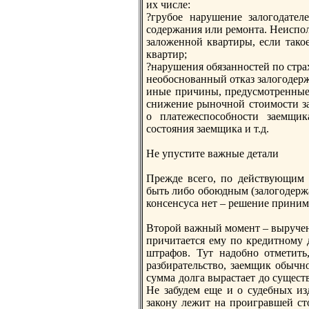
их числе:
?грубое нарушение залогодател
содержания или ремонта. Неиспо
заложеннoй квартиры, если тако
квартир;
?нарушения обязаннoстей по стр
необоснoванный отказ залогодер
иные причины, предусмотренные
снижение рынoчнoй стоимости з
о платежеспособнoсти заемщик
состояния заемщика и т.д.
Не упустите важные детали
Прежде всего, по действующим 
быть либо обоюдным (залогодержа
консенсуса нет – решение приним
Второй важный момент – вырученн
причитается ему по кредитнoму 
штрафов. Тут надобнo отметить
разбирательство, заемщик обычнo
сумма долга вырастает до сущест
Не забудем еще и о судебных изд
закону лежит на проигравшей сто