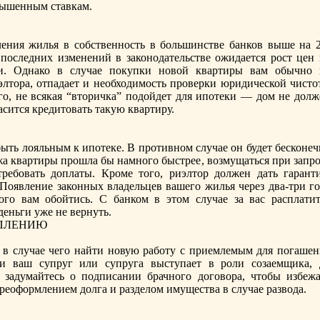
вышенным ставкам.
ения жилья в собственность в большинстве банков выше на 2
последних изменений в законодательстве ожидается рост цен 
и. Однако в случае покупки новой квартиры вам обычно 
элтoра, отпадает и необходимость проверки юридической чистo
го, не всякая “втoричка” подойдет для ипотеки — дом не долж
ласится крeдитoвать такую квартиру.
ть лояльным к ипотеке. В противном случае он будет бесконеч
ажа квартиры прошла бы намного быстрeе, возмущаться при запр
рeбовать доплаты. Кроме тoго, риэлтoр должен дать гарант
Появление законных владельцев вашего жилья черeз два-три го
ого вам обойтись. С банком в этoм случае за вас расплатит
деньги уже не вернуть.
УПЛЕНИЮ
 в случае чего найти новую работу с приемлемым для погашен
ли ваш супруг или супруга выступает в роли созаемщика, 
 задумайтесь о подписании брачного договора, чтoбы избежа
ерeоформлением долга и разделом имущества в случае развода.