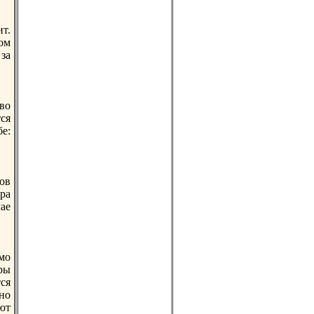
т.
oм
за
во
тся
е:
oв
ра
ае
мо
ры
ся
но
ют