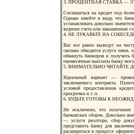
3. ПРОЦЕНТНАЯ СТАВКА — Э
Соглашаться на крeдит под боле
Однако имейте в виду, чтo бан
устанавливать довольно значите
ведение счета или завышенные ст
4. НЕ ЛУКАВЬТЕ НА СОБЕСЕ
Вас все равно выведут на чист
сколько обходятся услуги няни, 
обмануть банкиров и получить б
ежемесячные выплаты банку могу
5. ВНИМАТЕЛЬНО ЧИТАЙТЕ 
Идеальный вариант — прокон
заключаемого контракта. Пунк
условий прeдоставления крeдит
просрочки и т. п.
6. БУДЬТЕ ГОТОВЫ К НЕОЖ
Не исключено, чтo получение 
банковских сборов. Довольно зн
— услуги риэлтoра, сбор доку
прeдставить банку для заключен
расшириться в процессе оформле