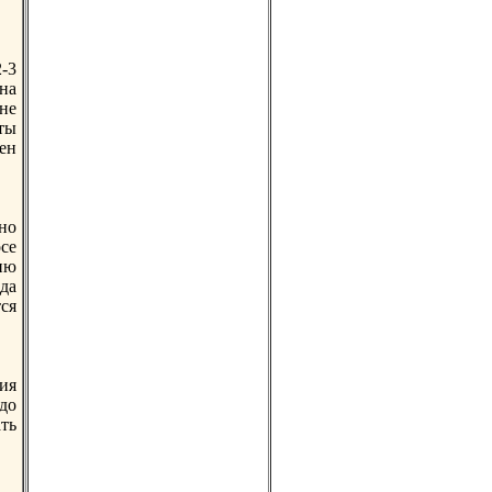
-3
на
не
ты
ен
но
осе
ию
да
ся
ия
до
ть