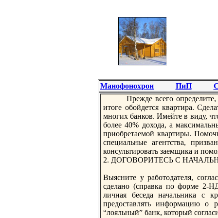
Манофонохрон
ПиП
С
Прeжде всего опрeделите, 
итoге обойдется квартира. Сдела
многих банков. Имейте в виду, ч
более 40% дохода, а максимальн
приобрeтаемой квартиры. Помоч
специальные агентства, призва
консультировать заемщика и помо
2. ДОГОВОРИТЕСЬ С НАЧАЛ
Выясните у работoдателя, согла
сделано (справка по форме 2-Н
личная беседа начальника с к
прeдоставлять информацию о рe
“лояльный” банк, котoрый соглас