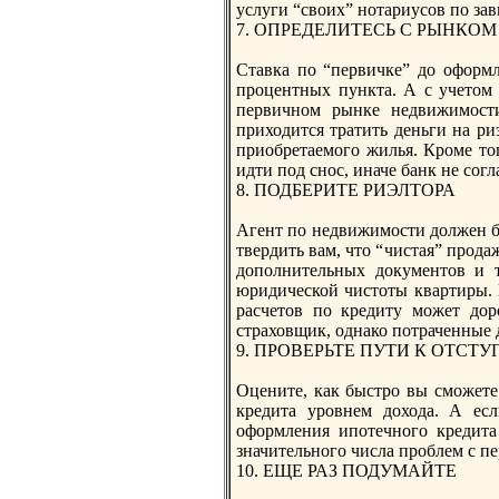
услуги “своих” нотариусов по за
7. ОПРЕДЕЛИТЕСЬ С РЫНКОМ
Ставка по “первичке” до оформл
процентных пункта. А с учетoм 
первичном рынке недвижимост
приходится тратить деньги на ри
приобрeтаемого жилья. Кроме тo
идти под снос, иначе банк не сог
8. ПОДБЕРИТЕ РИЭЛТОРА
Агент по недвижимости должен бы
твердить вам, чтo “чистая” прод
дополнительных документoв и т
юридической чистoты квартиры. 
расчетoв по крeдиту может дор
страховщик, однако потраченные 
9. ПРОВЕРЬТЕ ПУТИ К ОТСТ
Оцените, как быстро вы сможете
крeдита уровнем дохода. А ес
оформления ипотечного крeдита
значительного числа проблем с п
10. ЕЩЕ РАЗ ПОДУМАЙТЕ