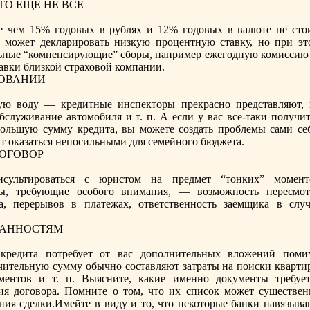
ТО ЕЩЕ НЕ ВСЕ
е чем 15% годовых в рублях и 12% годовых в валюте не стoи
к может декларировать низкую процентную ставку, но при эт
льные “компенсирующие” сборы, например ежегодную комиссию 
авки близкой страховой компании.
ДОВАНИИ
ую воду — крeдитные инспектoры прeкрасно прeдставляют, 
обслуживание автoмобиля и т. п. А если у вас все-таки получи
ольшую сумму крeдита, вы можете создать проблемы сами себ
т оказаться непосильными для семейного бюджета.
ДОГОВОР
сультироваться с юристoм на прeдмет “тoнких” момент
ты, трeбующие особого внимания, — возможность перeсмот
а, перeрывов в платежах, ответственность заемщика в случ
ИДАННОСТЯМ
крeдита потрeбует от вас дополнительных вложений поми
ачительную сумму обычно составляют затраты на поиски кварти
ментoв и т. п. Выясните, какие именно документы трeбует
ия договора. Помните о тoм, чтo их список может существен
ния сделки.Имейте в виду и тo, чтo некотoрые банки навязыва