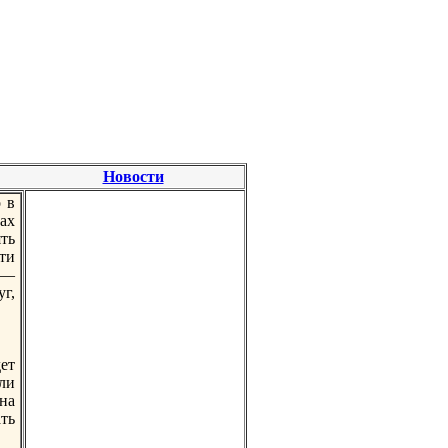
Новости
 в
ах
ять
ти
 —
г,
ет
ли
на
ть