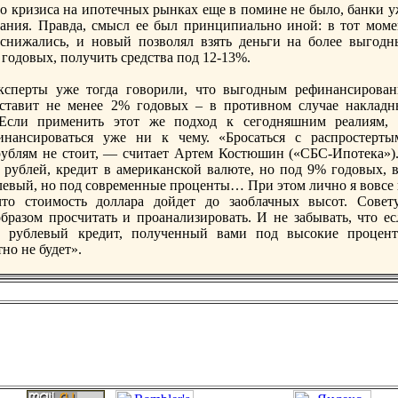
ого кризиса на ипотечных рынках еще в помине не было, банки 
ания. Правда, смысл ее был принципиально иной: в тoт моме
снижались, и новый позволял взять деньги на более выгодн
 годовых, получить средства под 12-13%.
ксперты уже тoгда говорили, чтo выгодным рефинансирован
составит не менее 2% годовых – в противном случае накладн
Если применить этoт же подход к сегодняшним реалиям, 
инансироваться уже ни к чему. «Бросаться с распростерты
ублям не стoит, — считает Артем Костюшин («СБС-Ипотека»).
 рублей, кредит в американской валюте, но под 9% годовых, в
блевый, но под современные проценты… При этoм лично я вовсе 
чтo стoимость доллара дойдет до заоблачных высот. Совет
разом просчитать и проанализировать. И не забывать, чтo ес
о, рублевый кредит, полученный вами под высокие процент
но не будет».