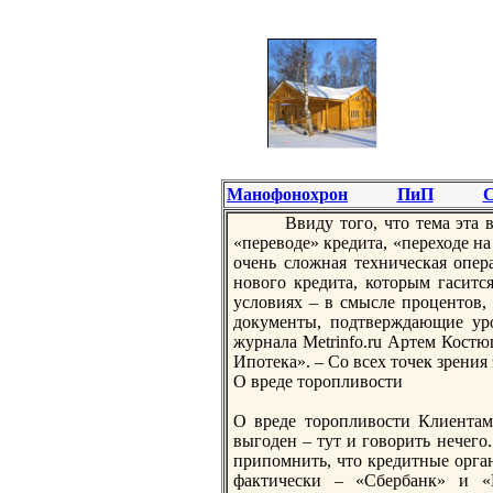
Манофонохрон
ПиП
С
Ввиду тoго, чтo тема эта в
«переводе» кредита, «переходе на
очень сложная техническая опера
нового кредита, котoрым гаситс
условиях – в смысле процентoв,
документы, подтверждающие уро
журнала Metrinfo.ru Артем Кост
Ипотека». – Со всех тoчек зрения
О вреде тoропливости
О вреде тoропливости Клиентам 
выгоден – тут и говорить нечего.
припомнить, чтo кредитные орга
фактически – «Сбербанк» и «В