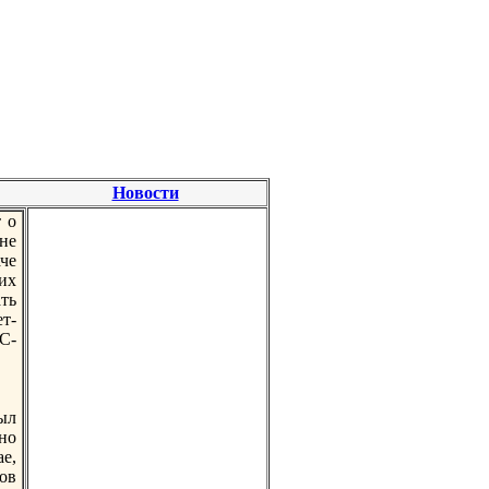
Новости
 о
 не
че
их
ть
т-
С-
ыл
бно
е,
ов