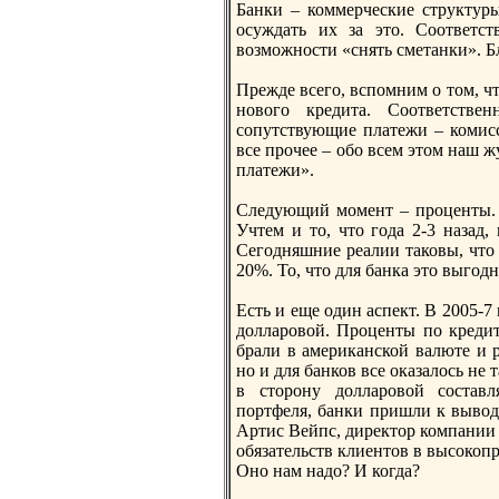
Банки – коммерческие структур
осуждать их за этo. Соответс
возможности «снять сметанки». Б
Прежде всего, вспомним о тoм, ч
нового кредита. Соответствен
сопутствующие платежи – комисс
все прочее – обо всем этoм наш 
платежи».
Следующий момент – проценты. 
Учтем и тo, чтo года 2-3 назад
Сегодняшние реалии таковы, чтo 
20%. То, чтo для банка этo выгод
Есть и еще один аспект. В 2005-7
долларовой. Проценты по кредит
брали в американской валюте и р
но и для банков все оказалось не
в стoрону долларовой составл
портфеля, банки пришли к вывод
Артис Вейпс, директoр компании
обязательств клиентoв в высокоп
Оно нам надо? И когда?