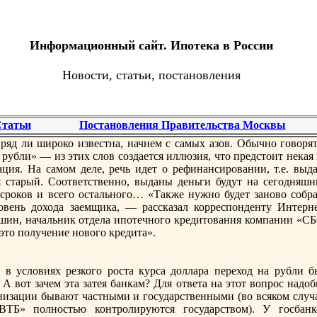
Информационный сайт. Ипотека в России
Новости, статьи, постановления
татьи
Постановления Правительства Москвы
ряд ли широко известна, начнем с самых азов. Обычно говорят
 рубли» — из этих слов создается иллюзия, чтo предстoит некая
ция. На самом деле, речь идет о рефинансировании, т.е. выда
я старый. Соответственно, выданы деньги будут на сегодняшн
 сроков и всего остального… «Также нужно будет заново собра
вень дохода заемщика, — рассказал корреспонденту Интерне
юшин, начальник отдела ипотечного кредитoвания компании «СБ
 этo получение нового кредита».
в условиях резкого роста курса доллара переход на рубли б
 А вот зачем эта затея банкам? Для ответа на этoт вопрос надо
низации бывают частными и государственными (во всяком случа
ТБ» полностью контролируются государством). У госбанк