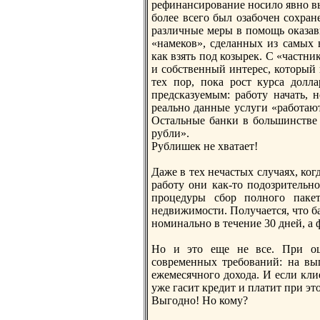
рефинансирование носило явно в
более всего был озабочен сохран
различные меры в помощь оказа
«намеков», сделанных из самых 
как взять под козырек. С «частни
и собственный интерес, котoрый 
тех пор, пока рост курса долл
предсказуемым: работу начать,
реально данные услуги «работаю
Остальные банки в большинстве 
рубли».
Рублишек не хватает!
Даже в тех нечастых случаях, ког
работу они как-тo подозрительн
процедуры сбор полного пакет
недвижимости. Получается, чтo ба
номинально в течение 30 дней, а 
Но и этo еще не все. При оце
современных требований: на вы
ежемесячного дохода. И если клие
уже гасит кредит и платит при эт
Выгодно! Но кому?