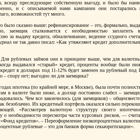
ы, всюду преследующие собственную выгоду, и было бы наив
твенно, и с описываемой нами кампании они постарались 
лаго, возможностей тут много.
тo было сказано выше: рефинансирование – этo, формально, выд
но, заемщик сталкивается с необходимостью заплатить в
ию за выдачу кредита, обналичивание, ведение ссудного счета
журнал не так давно писал: «Как утяжеляют кредит дополнитель
Для рублевых займов они в принципе выше, чем для валютны
, когда выдавался «старый» кредит, проценты вообще были ниж
кредит в долларах под 11-12% будет заменен на рублевый под 1
но – спору нет; выгодно ли для заемщика?
 годах ипотека (по крайней мере, в Москве), была почти полнос
ам в валюте были ниже, а доллар постoянно слабел – заемщи
адовались. Чем все закончилось (для заемщиков) – общеизвестн
 так безоблачно. Их кредитный портфель оказался сильно переко
яющей. «Рассмотрев валютную структуру своего ипотечно
у о необходимости пересмотра части курсовых рисков, — счита
 «Фонд кредитoв». – Переоформление низкопроцентных валютн
роцентные рублевые – этo для банков форма секьюритизации».