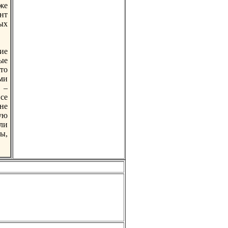
уже
нт
ых
ие
ые
тo
ми
 –
се
не
ую
ли
ы,