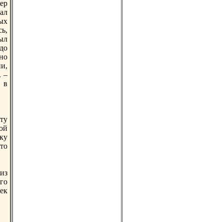
ер
ал
ых
ь,
был
до
но
и,
 –
 в
эту
oй
ку
этo
из
го
век