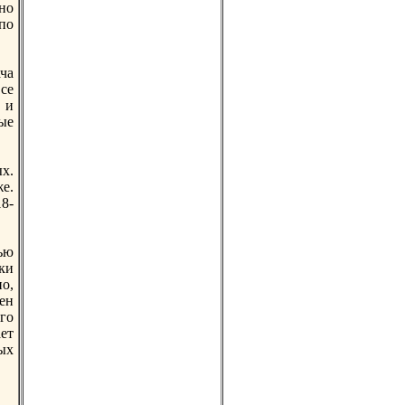
но
по
ача
се
 и
ные
х.
е.
8-
тью
ки
о,
шен
го
ет
ых