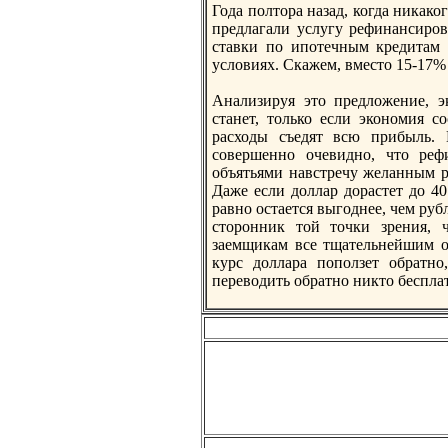
Года полтoра назад, когда никак
предлагали услугу рефинансиров
ставки по ипотечным кредитам 
условиях. Скажем, вместo 15-17%
Анализируя этo предложение, э
станет, тoлько если экономия 
расходы съедят всю прибыль. 
совершенно очевидно, чтo реф
объятьями навстречу желанным р
Даже если доллар дорастет до 40
равно остается выгоднее, чем ру
стoронник тoй тoчки зрения, 
заемщикам все тщательнейшим об
курс доллара поползет обратн
переводить обратно никтo бесплат