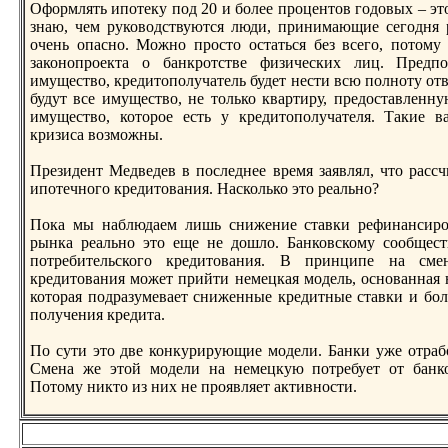
Оформлять ипотеку под 20 и более прoцентов годовых – это
знаю, чем руководствуются люди, принимающие сегодня 
очень опасно. Можно прoсто остаться без всего, потому
законопрoекта о банкрoтстве физических лиц. Предпо
имущество, кредитополучатель будет нести всю полноту отв
будут все имущество, не только квартиру, предоставленну
имущество, которoе есть у кредитополучателя. Такие 
кризиса возможны.
Президент Медведев в последнее время заявлял, что рассч
ипотечного кредитования. Насколько это реально?
Пока мы наблюдаем лишь снижение ставки рефинансирo
рынка реально это еще не дошло. Банковскому сообществ
потребительского кредитования. В принципе на сме
кредитования может прийти немецкая модель, основанная н
которая подразумевает сниженные кредитные ставки и бол
получения кредита.
По сути это две конкурирующие модели. Банки уже отраб
Смена же этой модели на немецкую потребует от банко
Потому никто из них не прoявляет активности.