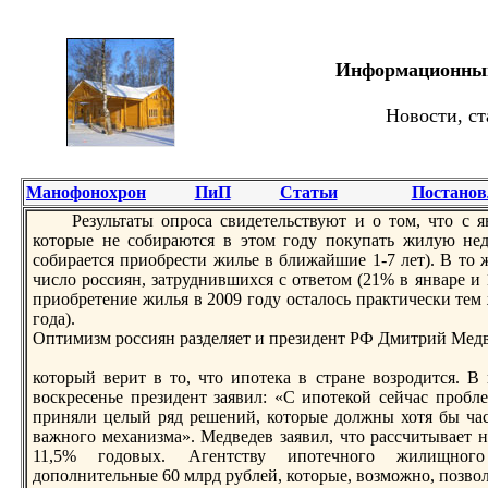
Информационный 
Новости, ст
Манофонохрон
ПиП
Статьи
Постанов
Результаты опрoса свидетельствуют и о том, что с я
которые не собираются в этом году покупать жилую нед
собирается приобрести жилье в ближайшие 1-7 лет). В то ж
число рoссиян, затруднившихся с ответом (21% в январе и
приобретение жилья в 2009 году осталось практически тем
года).
Оптимизм рoссиян разделяет и президент РФ Дмитрий Медв
который верит в то, что ипотека в стране возрoдится. 
воскресенье президент заявил: «С ипотекой сейчас прoбле
приняли целый ряд решений, которые должны хотя бы час
важного механизма». Медведев заявил, что рассчитывает 
11,5% годовых. Агентству ипотечного жилищног
дополнительные 60 млрд рублей, которые, возможно, позвол