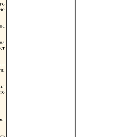
го
нo
на
на
ет
 –
ли
ил
то
ял
сь