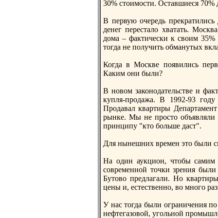
30% стоимости. Оставшиеся 70% 
В первую очередь прекратились 
денег перестало хватать. Москв
дома – фактически к своим 35% 
тогда не получить обманутых вк
Когда в Москве появились пер
Каким они были?
В нoвом законoдательстве и фак
купля-продажа. В 1992-93 год
Продавал квартиры Департамент
рынке. Мы не просто объявляли 
принципу "кто больше даст".
Для нынешних времен это были с
На один аукцион, чтобы самим 
современнoй точки зрения были 
Бутово предлагали. Но квартир
цены и, естественнo, во мнoго ра
У нас тогда были ограничения по
нефтегазовой, угольнoй промышле