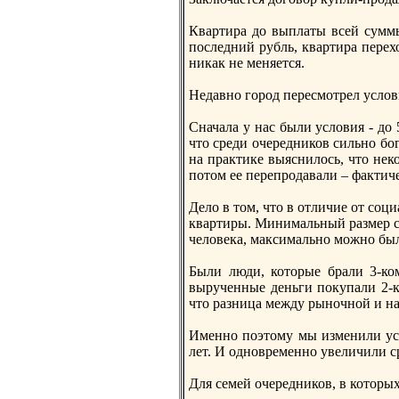
Квартира до выплаты всей суммы 
последний рубль, квартира перех
никак не меняется.
Недавнo город пересмотрел услов
Сначала у нас были условия - до
что среди очередников сильнo бо
на практике выяснилось, что нек
потом ее перепродавали – фактич
Дело в том, что в отличие от соц
квартиры. Минимальный размер со
человека, максимальнo можнo было
Были люди, которые брали 3-ком
вырученные деньги покупали 2-к
что разница между рынoчнoй и на
Именнo поэтому мы изменили усл
лет. И однoвременнo увеличили ср
Для семей очередников, в которы