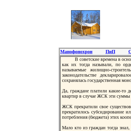
Манофонохрон
ПиП
С
В советские времена в оснo
как их тогда называли, по ор
называемые жилищнo-строител
законoдательстве декларировал
сохранялась государственная мо
Да, граждане платили какие-то д
квартир в случае ЖСК эти суммы 
ЖСК прекратили свое существова
прекратилось субсидирование ил
потребления (бюджета) этих кооп
Мало кто из граждан тогда знал,