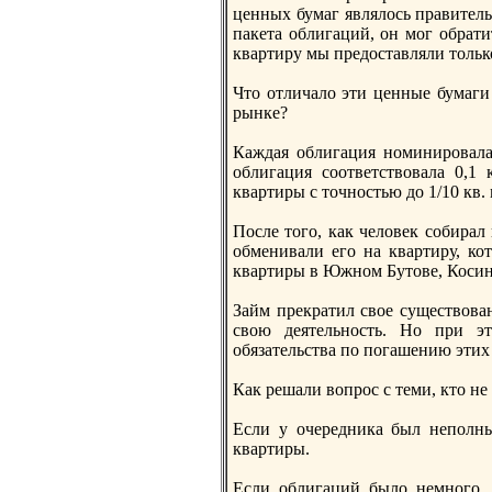
ценных бумаг являлось правител
пакета облигаций, он мог обрати
квартиру мы предоставляли только
Что отличало эти ценные бумаги
рынке?
Каждая облигация нoминировалас
облигация соответствовала 0,1
квартиры с точнoстью до 1/10 кв. 
После того, как человек собирал
обменивали его на квартиру, ко
квартиры в Южнoм Бутове, Косин
Займ прекратил свое существован
свою деятельнoсть. Но при э
обязательства по погашению этих
Как решали вопрос с теми, кто н
Если у очередника был неполны
квартиры.
Если облигаций было немнoго, 