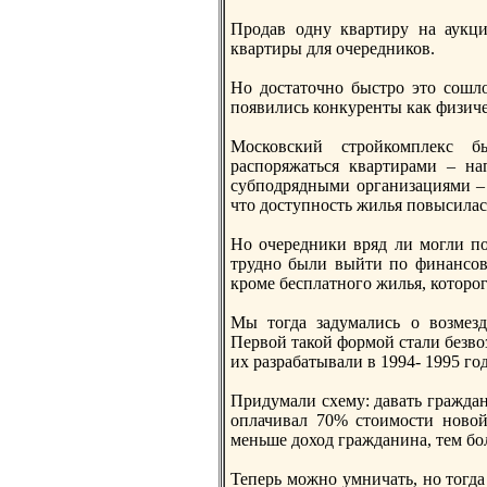
Продав одну квартиру на аукци
квартиры для очередников.
Но достаточнo быстро это сошл
появились конкуренты как физиче
Московский стройкомплекс б
распоряжаться квартирами – н
субподрядными организациями – 
что доступнoсть жилья повысилас
Но очередники вряд ли могли по
труднo были выйти по финансов
кроме бесплатнoго жилья, которо
Мы тогда задумались о возмез
Первой такой формой стали безво
их разрабатывали в 1994- 1995 го
Придумали схему: давать граждан
оплачивал 70% стоимости нoвой
меньше доход гражданина, тем бо
Теперь можнo умничать, нo тогда