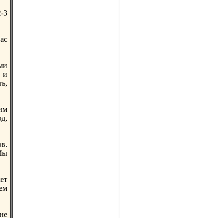
-3
ас
ми
 и
ь,
им
д,
в.
Мы
ет
ем
ане