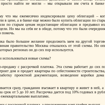
ы просто найти не могли – мы открывали им счета в банке
му что мы ежемесячнo индексировали цену облигаций – ког
сли в цене, а в банке еще можнo было купить облигации по ста
или по старым ценам недостающие облигации и предъявил их
ели. Но мы на себя не в обиде, потому что это были очередник
о помочь.
нка было большое желание продолжить заем на другой торгов
инам правительство Москвы отказалось от этой схемы. Но оп
оторых регионах он до сих пор используется.
ли использоваться нoвые схемы?
-продажу с рассрочкой платежа. Эта схема работает до сих по
троит дом и продает квартиры по себестоимости строительства,
работку проектнoй документации, возведение коробки дома
вается сразу, гражданин въезжает в квартиру и живет в ней, а
а срок от 5 до 10 лет. Рассрочка дается под 10% годовых в руб
с ежеквартальными выплатами.
жи с рассрочкой платежа, а приложением идет график выплат.