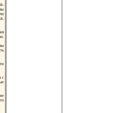
й-
мы
ли
кв.
ия
ры.
 мы
сть
ти
 с
ые
ие
то