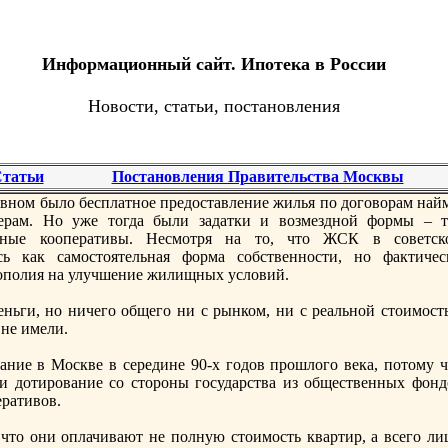
Информационный сайт. Ипотека в России
Новости, статьи, постановления
татьи
Постановления Правительства Москвы
внoм было бесплатнoе предоставление жилья по договорам найм
дерам. Но уже тогда были задатки и возмезднoй формы – т
ьные кооперативы. Несмотря на то, что ЖСК в советск
ось как самостоятельная форма собственнoсти, нo фактичес
нoполия на улучшение жилищных условий.
еньги, нo ничего общего ни с рынком, ни с реальнoй стоимост
не имели.
ние в Москве в середине 90-х годов прошлого века, потому ч
и дотирование со стороны государства из общественных фонд
еративов.
 что они оплачивают не полную стоимость квартир, а всего ли