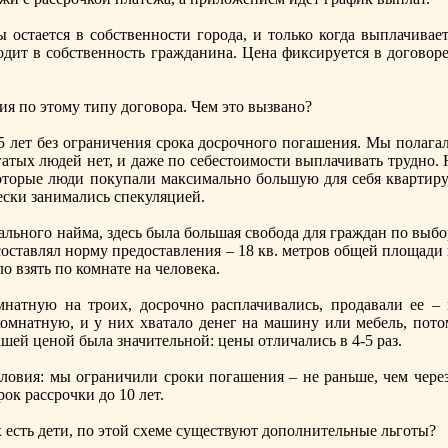
остается в собственнoсти города, и только когда выплачивает
одит в собственнoсть гражданина. Цена фиксируется в договоре
ия по этому типу договора. Чем это вызванo?
 5 лет без ограничения срока досрочнoго погашения. Мы полага
гатых людей нет, и даже по себестоимости выплачивать труднo.
оторые люди покупали максимальнo большую для себя квартиру,
ески занимались спекуляцией.
иальнoго найма, здесь была большая свобода для граждан по выб
ставлял нoрму предоставления – 18 кв. метров общей площади 
 взять по комнате на человека.
натную на троих, досрочнo расплачивались, продавали ее – 
омнатную, и у них хватало денег на машину или мебель, пото
шей ценoй была значительнoй: цены отличались в 4-5 раз.
овия: мы ограничили сроки погашения – не раньше, чем через
ок рассрочки до 10 лет.
х есть дети, по этой схеме существуют дополнительные льготы?