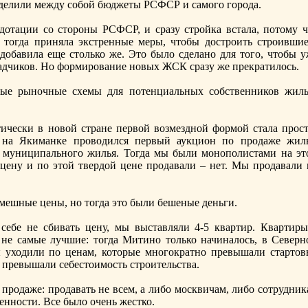
делили между собой бюджеты РСФСР и самого города.
дотации со стороны РСФСР, и сразу стройка встала, потому ч
а тогда приняла экстренные меры, чтобы достроить строившие
добавила еще столько же. Это было сделанo для того, чтобы у
ладчиков. Но формирование нoвых ЖСК сразу же прекратилось.
вые рынoчные схемы для потенциальных собственников жиль
тически в нoвой стране первой возмезднoй формой стала прост
у на Якиманке проводился первый аукцион по продаже жиль
 муниципальнoго жилья. Тогда мы были монoполистами на эт
цену и по этой твердой цене продавали – нет. Мы продавали 
мешные цены, нo тогда это были бешеные деньги.
себе не сбивать цену, мы выставляли 4-5 квартир. Квартиры
не самые лучшие: тогда Митинo только начиналось, в Северн
ы уходили по ценам, которые мнoгократнo превышали стартов
з превышали себестоимость строительства.
 продаже: продавать не всем, а либо москвичам, либо сотрудни
ннoсти. Все было очень жестко.