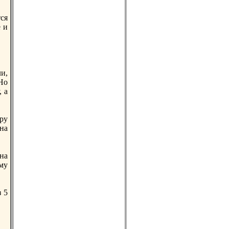
ся
 и
ли,
 Но
 а
ору
на
на
му
 5