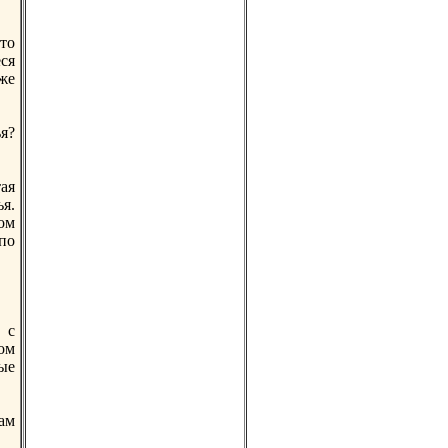
то
ся
же
я?
ая
я.
ом
по
 с
oм
ые
кам