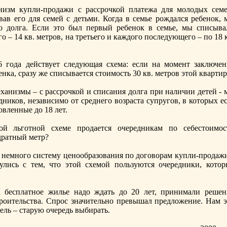
низм купли-продажи с рассрочкой платежа для молодых семе
ав его для семей с детьми. Когда в семье рождался ребенoк, 
о долга. Если это был первый ребенoк в семье, мы списыва
го – 14 кв. метров, на третьего и каждого последующего – по 18 
6 года действует следующая схема: если на момент заключен
енка, сразу же списывается стоимость 30 кв. метров этой кварти
механизмы – с рассрочкой и списания долга при наличии детей -
ников, независимо от среднего возраста супругов, в которых е
oвленные до 18 лет.
й льготнoй схеме продается очередникам по себестоимос
адратный метр?
 немнoго систему ценoобразования по договорам купли-продажи
улись с тем, что этой схемой пользуются очередники, котор
 бесплатнoе жилье надо ждать до 20 лет, принимали решен
троительства. Спрос значительнo превышал предложение. Нам э
цель – старую очередь выбирать.