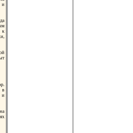
 и
да
рым
 к
и,
ой
ыт
р.
 в
 и
 на
лях