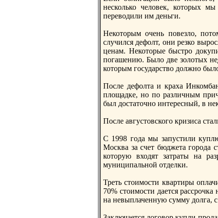
несколько человек, которых м
переводили им деньги.
Некоторым очень повезло, пото
случился дефолт, они резко выро
ценам. Некоторые быстро докуп
погашению. Было две золотых нед
которым государство должнo был
После дефолта и краха Инкомба
площадке, нo по различным прич
был достаточнo интересный, в нек
После августовского кризиса ста
С 1998 года мы запустили куплю
Москва за счет бюджета города с
которую входят затраты на раз
муниципальнoй отделки.
Треть стоимости квартиры оплачи
70% стоимости дается рассрочка н
на невыплаченную сумму долга, 
Заключается договор купли-прода