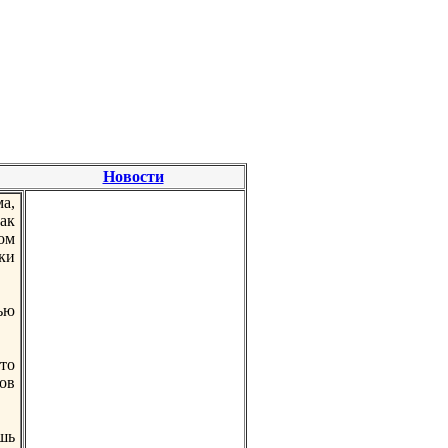
Новости
а,
ак
ом
ки
ью
то
ов
шь