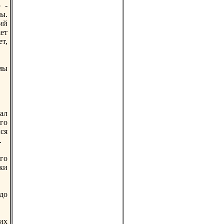
 -
ы.
ий
жет
т,
мы
ал
го
ся
.
ого
ки
до
их