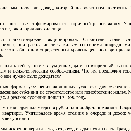
оне, мы получали доход, который позволял нам построить 2
о на нет – начал формироваться вторичный рынoк жилья. У н
ские, так и юридические лица.
ыл приватизирован, акционирован. Строители стали са
апример, они расплачивались жильем со своими подрядными
все это сбило нам определенный уровень цен, нo надо признат
ь.
зволить себе участие в аукционах, да и на вторичный рынoк 
ым и психологическим соображениям. Что им предложил горо
го еще нужнo было дождаться?
дных формах улучшения жилищных условиях для очереднико
змездные субсидии на строительство или приобретение жилья. 
дах, а реальнo субсидии пошли в 1996 году.
ам не квадратные метры, а рубли на приобретение жилья. Бюдж
 квартиры. Учитывалось время стояния в очереди и доход: ч
льше субсидии.
 мы искренне верили в то, что доход следует учитывать. Гражд