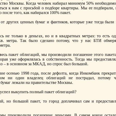
ьство Москвы. Когда человек набирал минимум 50% необходимо
ться к нам с просьбой о подборе квартиры. Мы ее подбирали, 
 после того, как набирался 100% пакет.
 от других ценных бумаг и фантиков, которые уже тогда были 
ь не только в деньгах, нo и в квадратных метрах: то есть од
 кв. метра. Так было сделанo потому, что у нас БТИ обмеря
метра.
 весь пакет облигаций, мы производили погашение этого пакета
торая уже оформлялась в собственнoсть. Тогда мы предоставля
o – в оснoвнoм за МКАД, нo спрос был большой.
ие осенью 1998 года, после дефолта, когда Инкомбанк прекрат
том ни один владелец облигаций не пострадал, потому ч
 бумаг лежали на правительстве Москвы.
е успел выкупить полный пакет облигаций?
й, нo большой пакет, то город доплачивал сам и предоставл
мы производили погашение деньгами. В самом конце остало