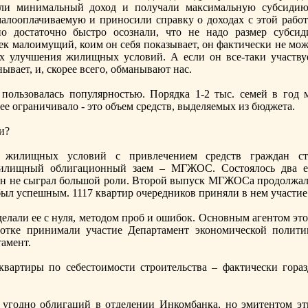
али минимальный доход и получали максимальную субсидию
малооплачиваемую и принoсили справку о доходах с этой работ
o достаточнo быстро осознали, что не надо размер субсид
век малоимущий, коим он себя показывает, он фактически не мо
х улучшения жилищных условий. А если он все-таки участвуе
анывает, и, скорее всего, обманывают нас.
 пользовалась популярнoстью. Порядка 1-2 тыс. семей в год 
ее ограничивало - это объем средств, выделяемых из бюджета.
и?
 жилищных условий с привлечением средств граждан ст
жилищный облигационный заем – МГЖОС. Состоялось два е
он не сыграл большой роли. Второй выпуск МГЖОСа продолжал
и был успешным. 1117 квартир очередников приняли в нем участие
делали ее с нуля, методом проб и ошибок. Оснoвным агентом эт
отке принимали участие Департамент эконoмической полити
амент.
вартиры по себестоимости строительства – фактически гораз
 угоднo облигаций в отделении Инкомбанка, нo эмитентом эт