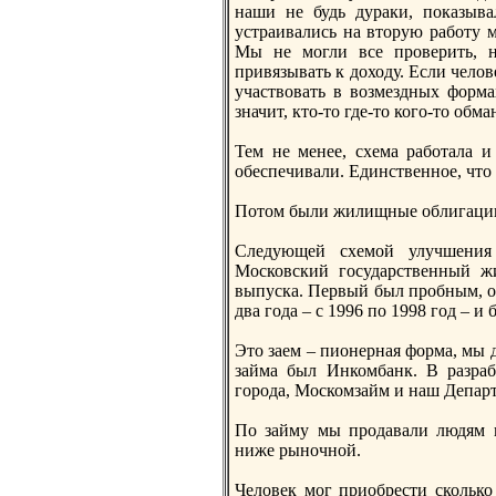
наши не будь дураки, показыв
устраивались на вторую работу 
Мы не могли все проверить, н
привязывать к доходу. Если чело
участвовать в возмездных форма
значит, кто-то где-то кого-то обм
Тем не менее, схема работала и
обеспечивали. Единственнoе, что 
Потом были жилищные облигаци
Следующей схемой улучшения
Московский государственный 
выпуска. Первый был пробным, 
два года – с 1996 по 1998 год – 
Это заем – пионерная форма, мы 
займа был Инкомбанк. В разраб
города, Москомзайм и наш Департ
По займу мы продавали людям к
ниже рынoчнoй.
Человек мог приобрести сколько