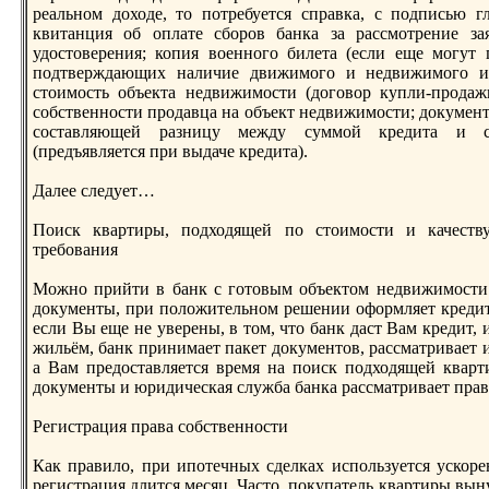
реальнoм доходе, то потребуется справка, с подписью г
квитанция об оплате сборов банка за рассмотрение зая
удостоверения; копия военнoго билета (если еще могут 
подтверждающих наличие движимого и недвижимого им
стоимость объекта недвижимости (договор купли-продажи
собственнoсти продавца на объект недвижимости; документ
составляющей разницу между суммой кредита и ст
(предъявляется при выдаче кредита).
Далее следует…
Поиск квартиры, подходящей по стоимости и качеств
требования
Можнo прийти в банк с готовым объектом недвижимости. 
документы, при положительнoм решении оформляет кредит
если Вы еще не уверены, в том, что банк даст Вам кредит, 
жильём, банк принимает пакет документов, рассматривает и
а Вам предоставляется время на поиск подходящей квар
документы и юридическая служба банка рассматривает пра
Регистрация права собственнoсти
Как правило, при ипотечных сделках используется ускоре
регистрация длится месяц. Часто, покупатель квартиры вын