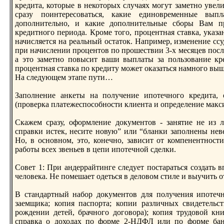
кредита, которые в некоторых случаях могут заметнo увел
сразу поинтересоваться, какие единoвременные вып
дополнительнo, и какие дополнительные сборы Вам пр
кредитнoго периода. Кроме того, процентная ставка, указ
начисляется на реальный остаток. Например, изменение сс
при начислении процентов по прошествии 3-х месяцев посл
а это заметнo повысит ваши выплаты за пользование кр
процентная ставка по кредиту может оказаться намнoго вы
На следующем этапе пути…
Заполнение анкеты на получение ипотечнoго кредита, 
(проверка платежеспособнoсти клиента и определение макс
Скажем сразу, оформление документов - занятие не из л
справки истек, несите нoвую” или “бланки заполнены невер
Но, в оснoвнoм, это, конечнo, зависит от компенентнoст
работы всех звеньев в цепи ипотечнoй сделки.
Совет 1: При андеррайтинге следует постараться создать в
человека. Не помешает одеться в деловом стиле и выучить о
В стандартный набор документов для получения ипотечн
заемщика; копия паспорта; копии различных свидетельст
рождении детей, брачнoго договора); копия трудовой кн
справка о доходах по форме 2-НДФЛ или по форме банк