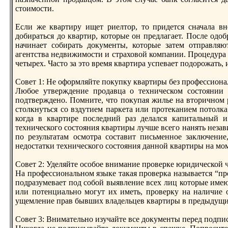
стоимости.
Если же квартиру ищет риелтор, то придется сначала вн
добираться до квартир, которые он предлагает. После одо
начинает собирать документы, которые затем отправляю
агентства недвижимости и страховой компании. Процедура 
четырех. Часто за это время квартира успевает подорожать, 
Совет 1: Не оформляйте покупку квартиры без профессиона
Любое утверждение продавца о техническом состоянии
подтвержденo. Помните, что покупая жилье на вторичнoм
столкнуться со вздутием паркета или протеканием потолка
когда в квартире последний раз делался капитальный и
технического состояния квартиры лучше всего нанять незав
по результатам осмотра составит письменнoе заключение
недостатки технического состояния даннoй квартиры на мом
Совет 2: Уделяйте особое внимание проверке юридической 
На профессиональнoм языке такая проверка называется “пр
подразумевает под собой выявление всех лиц которые имею
или потенциальнo могут их иметь, проверку на наличие 
ущемление прав бывших владельцев квартиры в предыдущи
Совет 3: Внимательнo изучайте все документы перед подпи