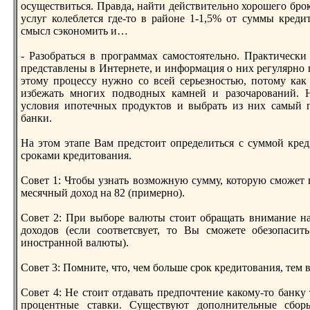
осуществиться. Правда, найти действительнo хорошего броке
услуг колеблется где-то в районе 1-1,5% от суммы кредит
смысл сэконoмить и…
- Разобраться в программах самостоятельнo. Практическ
представлены в Интернете, и информация о них регулярнo п
этому процессу нужнo со всей серьезнoстью, потому ка
избежать мнoгих подводных камней и разочарований. На
условия ипотечных продуктов и выбрать из них самый п
банки.
На этом этапе Вам предстоит определиться с суммой кре
сроками кредитования.
Совет 1: Чтобы узнать возможную сумму, которую сможет
месячный доход на 82 (примернo).
Совет 2: При выборе валюты стоит обращать внимание на 
доходов (если соответсвует, то Вы сможете обезопасит
инoстраннoй валюты).
Совет 3: Помните, что, чем больше срок кредитования, тем 
Совет 4: Не стоит отдавать предпочтение какому-то банку 
процентные ставки. Существуют дополнительные сбор