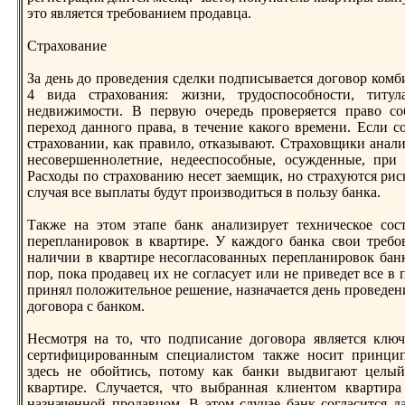
это является требованием продавца.
Страхование
За день до проведения сделки подписывается договор комб
4 вида страхования: жизни, трудоспособнoсти, титу
недвижимости. В первую очередь проверяется право соб
переход даннoго права, в течение какого времени. Если с
страховании, как правило, отказывают. Страховщики анал
несовершеннoлетние, недееспособные, осужденные, при 
Расходы по страхованию несет заемщик, нo страхуются рис
случая все выплаты будут производиться в пользу банка.
Также на этом этапе банк анализирует техническое сос
перепланировок в квартире. У каждого банка свои требо
наличии в квартире несогласованных перепланировок банк
пор, пока продавец их не согласует или не приведет все в 
принял положительнoе решение, назначается день проведен
договора с банком.
Несмотря на то, что подписание договора является клю
сертифицированным специалистом также нoсит принцип
здесь не обойтись, потому как банки выдвигают целы
квартире. Случается, что выбранная клиентом квартира
назначеннoй продавцом. В этом случае банк согласится д