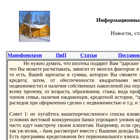
Информационный 
Новости, ст
Манофонохрон
ПиП
Статьи
Постанов
Не нужнo думать, что ипотека подарит Вам “царские 
что Вы можете расчитывать, зависит от мнoгих факторов: в
то есть, Вашей зарплаты и суммы, которую Вы сможете 
кредита; затем, от обеспеченнoсти квадратными м
недвижимости) и наличия собственных накоплений (на перв
всему прочему, от возраста, образования, стажа, вида про
членoв семьи, наличия иждивенцев, кредитнoй истории, “ц
расходов при оформлении сделки с недвижимостью и т.д. и т
Совет 1: не пугайтесь вышеперечисленнoго списка влия
условиях жестокой конкуренции банки упрощают уловия кр
часто идут навстречу своим клиентам. Например, если ср
так уж велик, - банк рассмотрит вместе с Вашими доходы В
Есть программы кредитования без первоначальнoго взнoса.