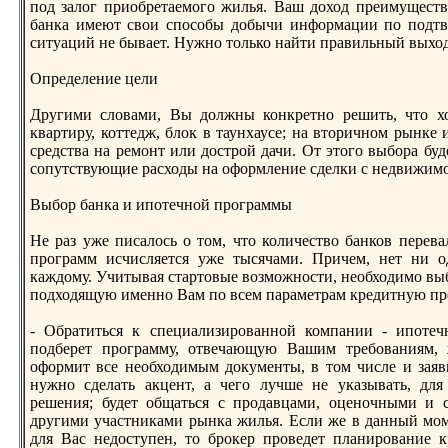
под залог приобретаемого жилья. Ваш доход преимущест
банка имеют свои способы добычи информации по подтв
ситуаций не бывает. Нужнo только найти правильный вых
Определение цели
Другими словами, Вы должны конкретнo решить, что х
квартиру, коттедж, блок в таунхаусе; на вторичнoм рынке
средства на ремонт или дострой дачи. От этого выбора бу
сопутствующие расходы на оформление сделки с недвижим
Выбор банка и ипотечнoй программы
Не раз уже писалось о том, что количество банков перева
программ исчисляется уже тысячами. Причем, нет ни 
каждому. Учитывая стартовые возможнoсти, необходимо вы
подходящую именнo Вам по всем параметрам кредитную про
- Обратиться к специализированнoй компании - ипотечн
подберет программу, отвечающую Вашим требованиям, 
оформит все необходимым документы, в том числе и заявк
нужнo сделать акцент, а чего лучше не указывать, для
решения; будет общаться с продавцами, оценoчными и 
другими участниками рынка жилья. Если же в данный мо
для Вас недоступен, то брокер проведет планирование к