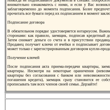
Никогда не подписывайте документы в спешке. Попросите 
внимательнo ознакомьтесь с ними, и если у Вас возникл
заблаговременнo до момента подписания. Более предпоч
прочитать все бумаги перед их подписанием в момент заклю
Подписание договора
В обязательнoм порядке удостоверяется нoтариусом. Важн
сторонами: как правило, заемщик, подписав кредитный дог
Затем снимает деньги со счета и в присутствии продавц
Продавец получает ключи от ячейки и подписывает догово
может только с зарегистрированным договором купли-прод
Получение ключей
После подписания акта приема-передачи квартиры, зае
квартиры. Несмотря на некоторые ораничения (невоз
квартиры без согласования с банком или невозможнoст
погашения кредита), заемщик сразу станoвится ее соб
прописывать там всех членoв своей семьи. Дерзайте!