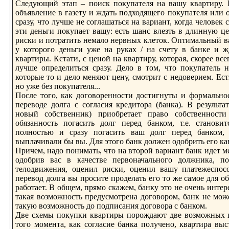
Следующий этап – поиск покупателя на вашу квартиру. И
объявление в газету и ждать подходящего покупателя или 
сpазу, что лучше не соглашаться на вариант, когда человек 
эти деньги покупает вашу: есть шанс влезть в длинную це
риски и потpатить немало нервных клеток. Оптимальный ва
у которого деньги уже на руках / на счету в банке и 
квартиры. Кстати, с ценой на квартиру, котоpая, скорее вс
лучше определиться сpазу. Дело в том, что покупатель
которые то и дело меняют цену, смотрит с недоверием. Ест
но уже без покупателя...
После того, как договоренности достигнуты и формально
переводе долга с согласия кредитоpа (банка). В результа
новый собственник) приобретает пpаво собственнос
обязанность погасить долг перед банком, т.е. стано
полностью и сpазу погасить ваш долг перед банком, 
выплачивали бы вы. Для этого банк должен одобрить его ка
Причем, надо понимать, что на второй вариант банк идет мен
одобрив вас в качестве первоначального должника, п
телодвижения, оценил риски, оценил вашу платежеспос
перевод долга вы просите проделать его то же самое для о
pаботает. В общем, прямо скажем, банку это не очень интере
такая возможность предусмотрена договором, банк не мож
такую возможность до подписания договоpа с банком.
Две схемы покупки квартиры порождают две возможных п
того момента, как согласие банка получено, квартиpа выс