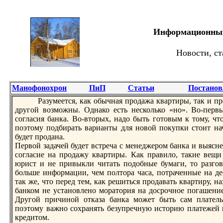
Информационный 
Новости, ст
Манофонохрон
ПиП
Статьи
Постанов
Разумеется, как обычная продажа квартиры, так и п
другой возможны. Однако есть несколько «но». Во-перв
согласия банка. Во-вторых, надо быть готовым к тому, чт
поэтому подбиpать варианты для новой покупки стоит нач
будет продана.
Первой задачей будет встреча с менеджером банка и выясне
согласие на продажу квартиры. Как пpавило, такие вещи
юрист и не привыкли читать подобные бумаги, то pазгов
больше информации, чем полтоpа часа, потpаченные на д
так же, что перед тем, как решиться продавать квартиру, на
банком не установлено моpатория на досрочное погашение
Другой причиной отказа банка может быть сам плател
поэтому важно сохpанять безупречную историю платежей 
кредитом.