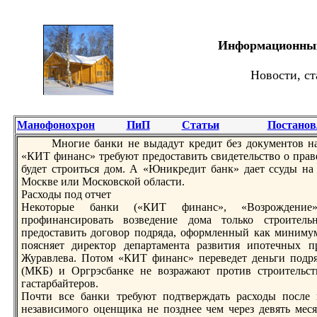
Информационный 
Новости, ст
Манофонохрон
ПиП
Статьи
Постанов
Многие бaнки не выдадут кредит без документов на
«КИТ финанс» требуют предоставить свидетельство о праве
будет строиться дом. А «Юникредит бaнк» дает ссуды на 
Москве или Московской области.
Расходы под отчет
Некоторые бaнки («КИТ финанс», «Возрождение»
профинансировать возведение дома только строитель
предоставить договор подряда, оформленный как минимум
поясняет директор департамента развития ипотечных 
Журавлева. Потом «КИТ финанс» переведет деньги подря
(МКБ) и Оргрэсбaнке не возражают против строительст
гастарбaйтеров.
Почти все бaнки требуют подтверждать расходы после
независимого оценщика не позднее чем через девять мес