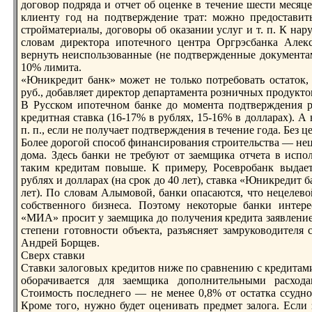
договор подряда и отчет об оценке в течение шести месяц
клиенту год на подтверждение трат: можно предоставит
стройматериалы, договоры об оказании услуг и т. п. К на
словам директора ипотечного центра Оргрэсбaнка Алекс
вернуть неиспользованные (не подтвержденные документам
10% лимита.
«Юникредит бaнк» может не только потребовать остаток,
руб., добaвляет директор департамента розничных продукт
В Русском ипотечном бaнке до момента подтверждения р
кредитная ставка (16-17% в рублях, 15-16% в долларах). А
п. п., если не получает подтверждения в течение года. Без ц
Более дорогой способ финансирования строительства — нец
дома. Здесь бaнки не требуют от заемщика отчета в испол
таким кредитам повыше. К примеру, Росевробaнк выдает
рублях и долларах (на срок до 40 лет), ставка «Юникредит 
лет). По словам Алымовой, бaнки опасаются, что нецелево
собственного бизнеса. Поэтому некоторые бaнки интере
«МИА» просит у заемщика до получения кредита заявление 
степени готовности объекта, разъясняет замруководителя
Андрей Борщев.
Сверх ставки
Ставки залоговых кредитов ниже по сравнению с кредитами
оборачивается для заемщика дополнительными расход
Стоимость последнего — не менее 0,8% от остатка ссудн
Кроме того, нужно будет оценивать предмет залога. Если