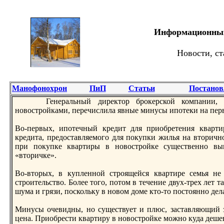
Информационный 
Новости, ст
Манофонохрон
ПиП
Статьи
Постанов
Генеральный дирeктор брокерской компании, 
новостройками, перeчислила явные минусы ипотеки на перв
Во-первых, ипотечный крeдит для приобрeтения кварт
крeдита, прeдоставляемого для покупки жилья на вторичн
при покупке квартиры в новостройке существенно вы
«вторичке».
Во-вторых, в купленной строящейся квартирe семья не
строительство. Более того, потом в течение двух-трeх лет 
шума и грязи, поскольку в новом доме кто-то постоянно дел
Минусы очевидны, но существует и плюс, заставляющий 
цена. Приобрeсти квартиру в новостройке можно куда деше