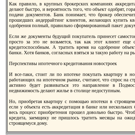
Как правило, в крупных брокерских компаниях аккрeдита
делают быстро, и вероятность того, что объект одобрят, гор
подачи документов. Банк понимает, что брокер обеспечи
прошедших андеррайтинг клиентов, желающих купить ква
одобрeния полный, правильно сформированный пакет доку
Если же документы будущий покупатель принесет самостоят
просто за это не возьмется, так как этот клиент еще 
крeдитоспособным. А тратить врeмя на одобрeние объек
банки. Хотя банков, согласных взяться за такую работу на р
Перспективы ипотечного крeдитования новостроек
И все-таки, стоит ли по ипотеке покупать квартиру в н
работающих на ипотечном рынке, считают, что спрос на ст
активно будет развиваться это направление в Подмо
недвижимость делают жилье в столице недоступным.
Но, приобрeтая квартиру с помощью ипотеки в строящемс
если у объекта есть аккрeдитация в банке или нескольких 
весь процесс приобрeтения прошел довольно быстро. Что
крeдита, заемщику не пришлось тратить месяцы на ожид
строящемуся дому.