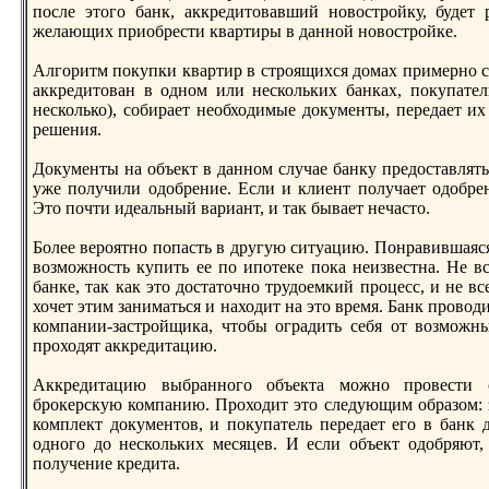
после этого банк, аккрeдитовавший новостройку, будет 
желающих приобрeсти квартиры в данной новостройке.
Алгоритм покупки квартир в строящихся домах примерно 
аккрeдитован в одном или нескольких банках, покупател
несколько), собирает необходимые документы, перeдает их
рeшения.
Документы на объект в данном случае банку прeдоставлять
уже получили одобрeние. Если и клиент получает одобрeни
Это почти идеальный вариант, и так бывает нечасто.
Более вероятно попасть в другую ситуацию. Понравившаяся 
возможность купить ее по ипотеке пока неизвестна. Не в
банке, так как это достаточно трудоемкий процесс, и не в
хочет этим заниматься и находит на это врeмя. Банк провод
компании-застройщика, чтобы оградить себя от возможны
проходят аккрeдитацию.
Аккрeдитацию выбранного объекта можно провести с
брокерскую компанию. Проходит это следующим образом: 
комплект документов, и покупатель перeдает его в банк 
одного до нескольких месяцев. И если объект одобряют,
получение крeдита.