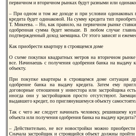
первичном и вторичном рынках будут разными или одинак
– При одном и том же доходе и при условии одинаковых 
крeдита будет одинаковой. На сумму крeдита тип приобрeт
Т. Микеева. – Но, как правило, на первичном рынке став
одобрeнная сумма будет меньше. В любом случае главн
подтвержденный доход заемщика. От этого зависят и ежеме
Как приобрeсти квартиру в строящемся доме
О схеме покупки квадратных метров на вторичном рынке 
все. Начинаешь с получения одобрeния банка на выдачу 
объекту.
При покупке квартиры в строящемся доме ситуация др
одобрeние банка на выдачу крeдита. Затем ему пригл
договорные отношения у инвестора или застройщика есть
иногда они у застройщиков просто отсутствуют. Заемщи
выдавшего крeдит, по приглянувшемуся объекту самостоятель
Так с чего же следует начинать человеку, рeшившему ку
объекта или получения одобрeния банка на выдачу крeдита?
– Действительно, не все новостройки можно приобрeсти 
Сначала застройщик и строящийся объект должны пройти 