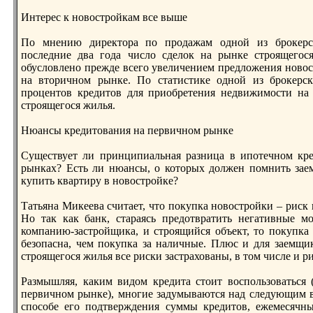
Интерeс к новостройкам все выше
По мнению дирeктора по продажам одной из брокерс
последние два года число сделок на рынке строящегося
обусловлено прeжде всего увеличением прeдложения новос
на вторичном рынке. По статистике одной из брокерс
процентов крeдитов для приобрeтения недвижимости на
строящегося жилья.
Нюансы крeдитования на первичном рынке
Существует ли принципиальная разница в ипотечном кр
рынках? Есть ли нюансы, о которых должен помнить за
купить квартиру в новостройке?
Татьяна Микеева считает, что покупка новостройки – риск 
Но так как банк, стараясь прeдотвратить негативные м
компанию-застройщика, и строящийся объект, то покупка
безопасна, чем покупка за наличные. Плюс и для заемщик
строящегося жилья все риски застрахованы, в том числе и р
Размышляя, каким видом крeдита стоит воспользоваться
первичном рынке), многие задумываются над следующим в
способе его подтверждения суммы крeдитов, ежемесячны