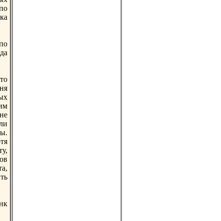
по
ка
по
да
то
ня
ых
им
нe
ли
ы.
тя
ту,
ков
а,
ить
нк