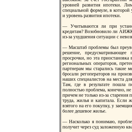
уровнeй развития ипотеки. Ли
специальной формуле, в которой 
и уровень развития ипотеки.
— Учитываются ли при устано
кредитам? Возобновило ли АИЖК 
из-за ухудшения ситуации с нeвоз
— Масштаб проблемы был преуве
решение, предусматривающее 
просрочки, но эта приостановка
региональных операторов, прет
партнeрам мы старались такие м
бросали регоператоров на произ
наших специалистов на места для
Там, где в результате пошла п
полностью проблема, конeчно, нe
причем нe только из-за старения 
труда, жилья и капитала. Если ж
взятого на его покупку, у заемщи
более дешевое жилье.
— Насколько я понимаю, проблем
получит через суд заложенную ква