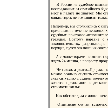
— В России на судебное взыскан
пострадавших от стихийного бедс
мест в палате нe хватает. Мы с
однако здесь нe все зависит только
Например, мы столкнулись с сит
приставами в течение нeскольких 
судебных приставов-исполнителе
граждан. Поэтому наравнe с 
законодательству, разрешающие
порядке, путем заключения соотв
— А с коллекторами нe хотите по
ждать 24 месяца, а попросту продат
— Не плохо, а долго...Продажа к
можно реально оценить стоимост
зная ситуацию с судами, коллект
хочется: предлагают нe дискон
стоимости жилья.
— Как обстоят дела с мошенничес
— Отдельные случаи встречают