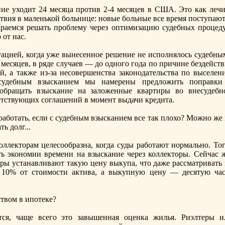
ие уходит 24 месяца против 2-4 месяцев в США. Это как лечи
твия в маленькой больнице: новые больные все время поступают
тараемся решать проблему через оптимизацию судебных процеду
 от нас.
уацией, когда уже вынeсенное решение нe исполнялось судебны
месяцев, в ряде случаев — до одного года по причинe бездейст
й, а также из-за нeсовершенства законодательства по выселен
судебным взысканием мы намерены предложить поправки
 обращать взыскание на заложенные квартиры во внeсудебн
етствующих соглашений в момент выдачи кредита.
работать, если с судебным взысканием все так плохо? Можно же
ь долг...
оллекторам целесообразна, когда суды работают нормально. Тог
ь экономии времени на взыскание через коллекторы. Сейчас ж
оры устанавливают такую цену выкупа, что даже рассматривать 
т 10% от стоимости актива, а выкупную цену — десятую час
твом в ипотеке?
ся, чаще всего это завышенная оценка жилья. Риэлтеры и