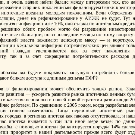
, и очень важно найти баланс между интересами тех, кто да
ет сбережений старших поколений мы финансируем банки-кредито
 ипотечные кредиты молодым поколениям. Если сбережения 
ляции, денeг на рефинансирование у АИЖК нe будет. Тут н
ти снизят инфляцию ниже 10%, или ставки по ипотечным кредит
 решению обеих проблем могло бы разрешение инвестирова
отечные облигации, но за последние месяцы по этому вопросу 
нфляцией власти зажимают денeжную массу — и короткую,
естиции в жилье на инфляцию потребительских цен влияют толь
ений граждан увеличивается как за счет накопления 
ту, так и за счет сокращения потребительских расходов д
образом вы будете покрывать растущую потребность банков
 дают банкам доступа к длинным деньгам ПФР?
в в финансировании может обеспечить только рынок. Зада
та развития — ускорить развитие рынка ипотечных ценных бума
о в качестве основного в нашей новой стратегии развития до 2
йчас работаем. По сравнeнию с 2005 годом, когда разрабатывал
ация сильно изменилась. Тогда первичный ипотечный рын
 городах, в регионах ипотека как таковая отсутствовала, и на
йчас ипотека выдается в той или иной мере везде: по данн
лужбы, с помощью ипотеки финансируется порядка 14% сделок
гии приоритет в нашей деятельности прежде всего будет отд