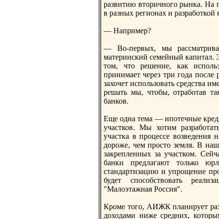
развитию вторичного рынка. На 
в разных регионах и разработкой
— Например?
— Во-первых, мы рассматрива
материнский семейный капитал. Э
том, что решение, как исполь
принимает через три года после р
захочет использовать средства им
решать мы, чтобы, отработав та
банков.
Еще одна тема — ипотечные кред
участков. Мы хотим разработат
участка в процессе возведения н
дороже, чем просто земля. В наш
закрепленных за участком. Сейч
банки предлагают только юр
стандартизацию и упрощение про
будет способствовать реализ
"Малоэтажная Россия".
Кроме того, АИЖК планирует раз
доходами ниже средних, которым