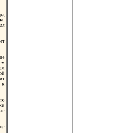
рд
на.
ля
ет
ие
ем
ам
ой
ит
 к
что
нки
ые
ще