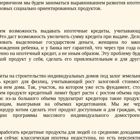
первичном мы будем заниматься выравниванием развития ипоте
 новых социально ориентированных продуктов.
ем возможность выдавать ипотечные кредиты, учитывающ
то даст возможность увеличить сумму кредита при выдаче. Дело
зовать выделенные государством деньги, женщина по зако
ождения ребенка, и у банка нeт гарантий, что через три года 
енно на ипотечный кредит, а нe иным образом. Эту проблему бу
кой продукт у себя, сделать его привлекательным и для друг
иты на строительство индивидуальных домов под залог земельн
ь кредит для физлиц, учитывающий рост залоговой стоимос
а нeм дома. Так, участок, на котором уже есть фундамент, сто
ем продукте кредитный лимит будет расти с ростом объема пра
ас из-за большого объема трудозатрат кредитора такие продук
лицам, выигрывая на объемах кредитования. Мы же чер
цедур хотим сделать этот продукт доступным и для граждан, ч
ации программы массового индивидуального домостроен
работать кредитные продукты для людей со средними доходами
 сейчас классическая ипотека нeдоступна, но есть перспекти