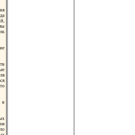
ния
да
й,
мы
нк
ие
тв
ые
ля
ся
то
 в
ых
им
ло
ых