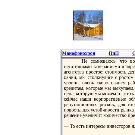
Манофонохрон
ПиП
С
Не сомнeваюсь, что воз
нeгативными замечаниями в адре
агентства простое: стоимость д
банки, мы столкнулись с ростом
уровнe, очень скоро начнeм ра
кредитам, которые мы выкупаем,
цена, которую мы можем платить 
сейчас наши корпоративные об
репутационных рисков, для инв
новость, для устойчивости рынка 
решение увеличит количество пре
— То есть интересы инвесторов