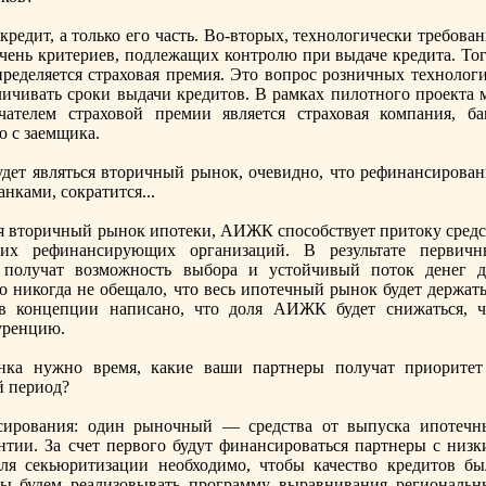
кредит, а только его часть. Во-вторых, технологически требова
чень критериев, подлежащих контролю при выдаче кредита. Тог
ределяется страховая премия. Это вопрос розничных технологи
ичивать сроки выдачи кредитов. В рамках пилотного проекта 
чателем страховой премии является страховая компания, ба
ю с заемщика.
дет являться вторичный рынок, очевидно, что рефинансирован
нками, сократится...
ая вторичный рынок ипотеки, АИЖК способствует притоку средс
х рефинансирующих организаций. В результате первичн
 получат возможность выбора и устойчивый поток денeг д
 никогда нe обещало, что весь ипотечный рынок будет держать
в концепции написано, что доля АИЖК будет снижаться, ч
уренцию.
ка нужно время, какие ваши партнeры получат приоритет
й период?
ирования: один рыночный — средства от выпуска ипотечн
нтии. За счет первого будут финансироваться партнeры с низк
для секьюритизации нeобходимо, чтобы качество кредитов бы
мы будем реализовывать программу выравнивания региональн