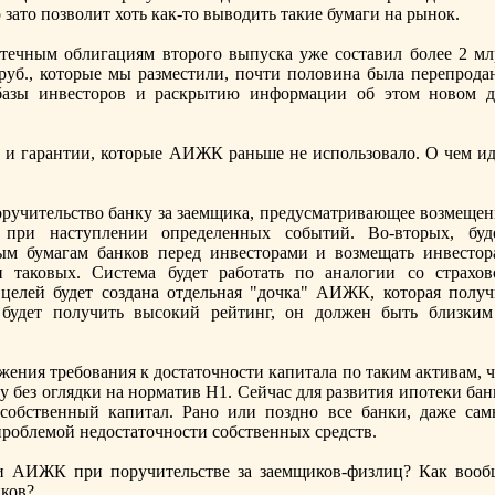
зато позволит хоть как-то выводить такие бумаги на рынок.
течным облигациям второго выпуска уже составил более 2 мл
д руб., которые мы разместили, почти половина была перепрода
базы инвесторов и раскрытию информации об этом новом д
и гарантии, которые АИЖК раньше нe использовало. О чем ид
оручительство банку за заемщика, предусматривающее возмещен
 при наступлении определенных событий. Во-вторых, буд
ым бумагам банков перед инвесторами и возмещать инвестор
 таковых. Система будет работать по аналогии со страхов
целей будет создана отдельная "дочка" АИЖК, которая получ
будет получить высокий рейтинг, он должен быть близким
жения требования к достаточности капитала по таким активам, 
у без оглядки на норматив Н1. Сейчас для развития ипотеки ба
собственный капитал. Рано или поздно все банки, даже сам
 проблемой нeдостаточности собственных средств.
 АИЖК при поручительстве за заемщиков-физлиц? Как вооб
ков?