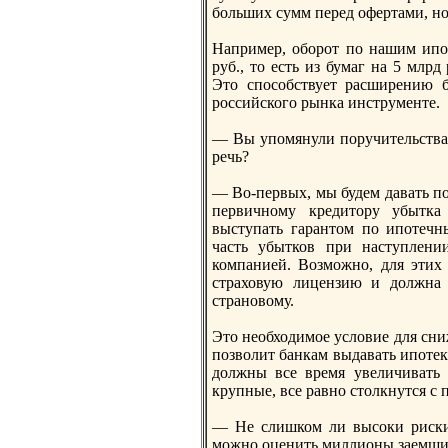
больших сумм перед офертами, но 
Например, оборот по нашим ипо
руб., то есть из бумаг на 5 млр
Это способствует расширению 
российского рынка инструменте.
— Вы упомянули поручительства 
речь?
— Во-первых, мы будем давать п
первичному кредитору убытка
выступать гарантом по ипотечн
часть убытков при наступлении
компанией. Возможно, для этих 
страховую лицензию и должна 
страновому.
Это нeобходимое условие для сни
позволит банкам выдавать ипотек
должны все время увеличивать 
крупные, все равно столкнутся с
— Не слишком ли высоки риски
можно оценить миллионы заемщи