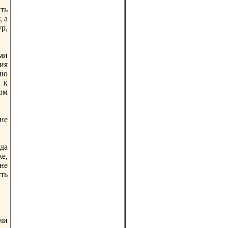
ть
, а
р,
ми
вия
ию
 к
ом
 нe
да
е,
нe
ть
ли