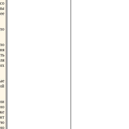
со
ны
ее
по
по
ня
ть
ля
гих
ые
ий
ии
но
ке
нт
ую
но