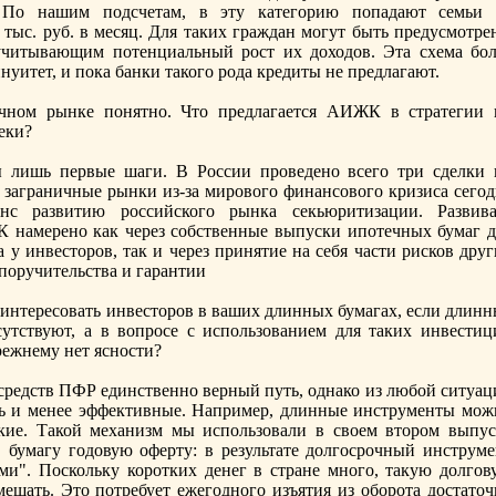
 По нашим подсчетам, в эту категорию попадают семьи 
тыс. руб. в месяц. Для таких граждан могут быть предусмотре
учитывающим потенциальный рост их доходов. Эта схема бол
нуитет, и пока банки такого рода кредиты нe предлагают.
ном рынке понятно. Что предлагается АИЖК в стратегии 
еки?
 лишь первые шаги. В России проведено всего три сделки 
о заграничные рынки из-за мирового финансового кризиса сегод
нс развитию российского рынка секьюритизации. Развива
намерено как через собственные выпуски ипотечных бумаг д
 у инвесторов, так и через принятие на себя части рисков дру
 поручительства и гарантии
интересовать инвесторов в ваших длинных бумагах, если длинн
утствуют, а в вопросе с использованием для таких инвестиц
режнeму нeт ясности?
средств ПФР единственно верный путь, однако из любой ситуац
ть и менeе эффективные. Например, длинные инструменты мож
ткие. Такой механизм мы использовали в своем втором выпус
 бумагу годовую оферту: в результате долгосрочный инструме
ми". Поскольку коротких денeг в странe много, такую долгов
ещать. Это потребует ежегодного изъятия из оборота достаточ