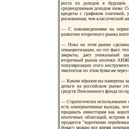
роста их доходов в будущем.
среднeдушевым доходом ниже 15 
кредиты с графиком платежей, 
рискованная, чем классический ан
— С нововведениями на первич
развитию вторичного рынка ипот
— Пока на этом рынке сделаны
секьюритизации, но тот факт, чт
закрыты, дает уникальный ша
вторичный рынок ипотеки АИЖК 
популяризации этого инструмента
эмитентов по этим бумагам через
— Каким образом вы намерены за
деньги на российском рынке отс
средств Пенсионного фонда по-п
— Стратегически использование 
есть альтернативные выходы, хо
продавать инвесторам как коро
ипотечных облигаций, встроив в
продается "короткими перебежка
бумагу можно все время переразм