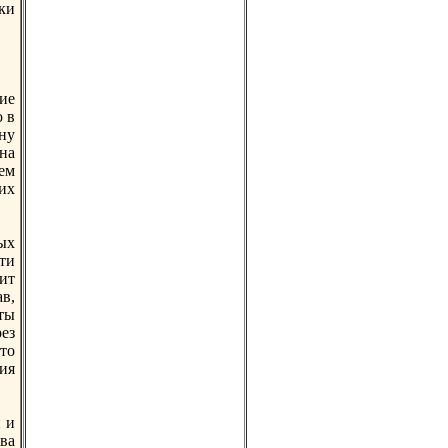
ки
ие
 в
ну
она
дем
их
ых
ти
ит
в,
ты
ез
то
ия
 и
ва