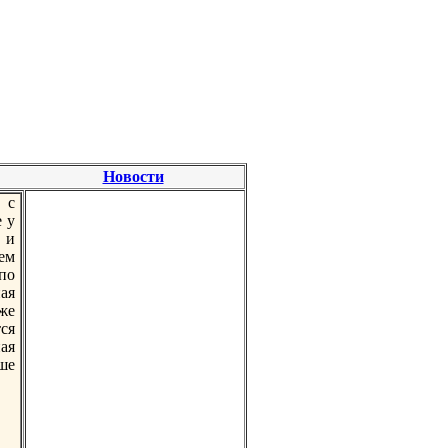
Новости
 с
 у
 и
ем
по
ая
же
ся
ая
аше