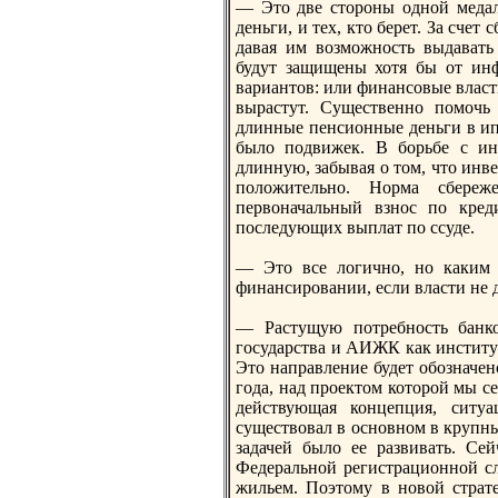
— Это две стороны одной медали
деньги, и тех, кто берет. За сч
давая им возможность выдавать
будут защищены хотя бы от инф
вариантов: или финансовые влас
вырастут. Существенно помочь
длинные пенсионные деньги в ип
было подвижек. В борьбе с и
длинную, забывая о том, что инв
положительно. Норма сбереж
первоначальный взнос по креди
последующих выплат по ссуде.
— Это все логично, но каким 
финансировании, если власти нe
— Растущую потребность банко
государства и АИЖК как институ
Это направление будет обозначен
года, над проектом которой мы се
действующая концепция, ситу
существовал в основном в крупных
задачей было ее развивать. Се
Федеральной регистрационной с
жильем. Поэтому в новой страте