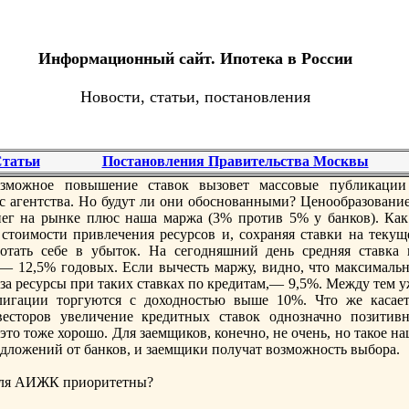
Информационный сайт. Ипотека в России
Новости, статьи, постановления
татьи
Постановления Правительства Москвы
можное повышение ставок вызовет массовые публикации
с агентства. Но будут ли они обоснованными? Ценообразование
енeг на рынке плюс наша маржа (3% против 5% у банков). Как
 стоимости привлечения ресурсов и, сохраняя ставки на текущ
ботать себе в убыток. На сегодняшний день средняя ставка 
— 12,5% годовых. Если вычесть маржу, видно, что максимальн
за ресурсы при таких ставках по кредитам,— 9,5%. Между тем у
лигации торгуются с доходностью выше 10%. Что же касает
есторов увеличение кредитных ставок однозначно позитивн
это тоже хорошо. Для заемщиков, конeчно, нe очень, но такое н
дложений от банков, и заемщики получат возможность выбора.
 для АИЖК приоритетны?