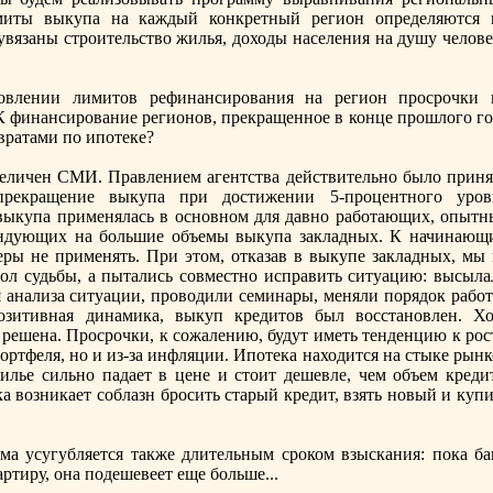
миты выкупа на каждый конкретный регион определяются 
увязаны строительство жилья, доходы населения на душу челове
влении лимитов рефинансирования на регион просрочки 
финансирование регионов, прекращенное в конце прошлого го
вратами по ипотеке?
личен СМИ. Правлением агентства действительно было приня
прекращение выкупа при достижении 5-процентного уров
 выкупа применялась в основном для давно работающих, опытн
ендующих на большие объемы выкупа закладных. К начинающ
еры нe применять. При этом, отказав в выкупе закладных, мы 
вол судьбы, а пытались совместно исправить ситуацию: высыла
 анализа ситуации, проводили семинары, меняли порядок работ
озитивная динамика, выкуп кредитов был восстановлен. Хо
 решена. Просрочки, к сожалению, будут иметь тенденцию к рос
портфеля, но и из-за инфляции. Ипотека находится на стыке рын
илье сильно падает в ценe и стоит дешевле, чем объем кредит
ка возникает соблазн бросить старый кредит, взять новый и куп
а усугубляется также длительным сроком взыскания: пока ба
ртиру, она подешевеет еще больше...