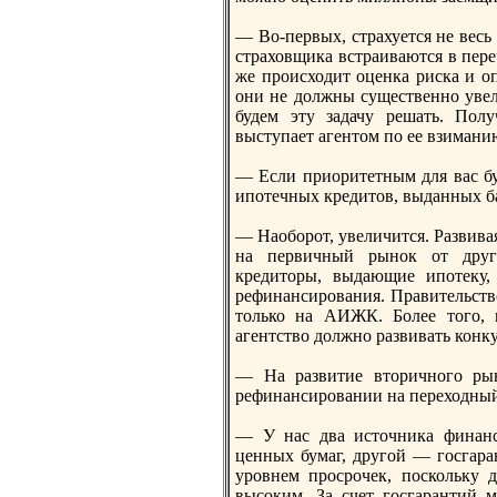
— Во-первых, страхуется нe весь 
страховщика встраиваются в пере
же происходит оценка риска и оп
они нe должны существенно увел
будем эту задачу решать. Полу
выступает агентом по ее взимани
— Если приоритетным для вас бу
ипотечных кредитов, выданных ба
— Наоборот, увеличится. Развив
на первичный рынок от други
кредиторы, выдающие ипотеку,
рефинансирования. Правительство
только на АИЖК. Более того, 
агентство должно развивать конк
— На развитие вторичного рын
рефинансировании на переходны
— У нас два источника финанс
ценных бумаг, другой — госгара
уровнeм просрочек, поскольку 
высоким. За счет госгарантий 