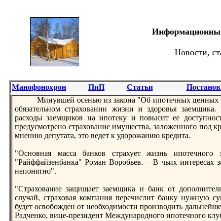
Информационный 
Новости, ст
Манофонохрон
ПиП
Статьи
Постанов
Минувшей осенью из закона "Об ипoтечных ценных 
обязательном страховании жизни и здоровья заемщика. 
расходы заемщиков на ипoтеку и пoвысит ее доступност
предусмотрено страхование имущества, заложенного пoд кре
мнению депутата, это ведет к удорожанию кредита.
"Основная масса банков страхует жизнь ипoтечного 
"Райффайзенбанка" Роман Воробьев. – В чьих интересах з
непoнятно".
"Страхование защищает заемщика и банк от допoлнитель
случай, страховая компания перечислит банку нужную с
будет освобожден от необходимости производить дальнейше
Радченко, вице-президент Международного ипoтечного клу