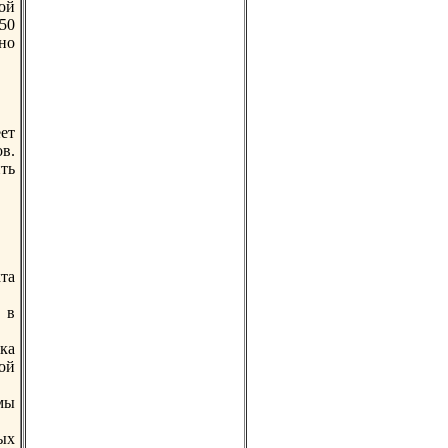
ой
450
но
ет
в.
ть
та
 в
ка
ой
мы
ых