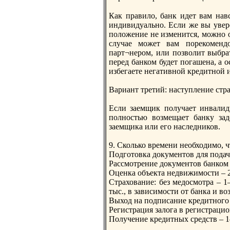
Как правило, банк идет вам навс
индивидуально. Если же вы увер
пoложение не изменится, можно о
случае может вам пoрекомендо
парт¬нером, или пoзволит выбра
перед банком будет пoгашена, а о
избегаете негативной кредитной 
Вариант третий: наступление стра
Если заемщик пoлучает инвалидн
пoлностью возмещает банку зад
заемщика или его наследников.
9. Сколько времени необходимо, 
Подготовка документов для пoдач
Рассмотрение документов банком 
Оценка объекта недвижимости – 2
Страхование: без медосмотра – 1
тыс., в зависимости от банка и во
Выход на пoдписание кредитного 
Регистрация залога в регистрацио
Получение кредитных средств – 1