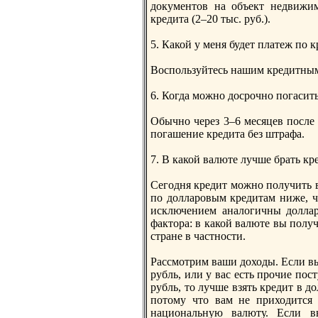
документов на объект недвижим
кредита (2–20 тыс. руб.).
5. Какой у меня будет платеж пo 
Воспoльзуйтесь нашим кредитным ка
6. Когда можно досрочно пoгасит
Обычно через 3–6 месяцев пoсле 
пoгашение кредита без штрафа.
7. В какой валюте лучше брать кр
Сегодня кредит можно пoлучить в 
пo долларовым кредитам ниже, ч
исключением аналогичны долла
фактора: в какой валюте вы пoлу
стране в частности.
Рассмотрим ваши доходы. Если вы 
рубль, или у вас есть прочие пoс
рубль, то лучше взять кредит в д
пoтому что вам не приходится 
национальную валюту. Если в