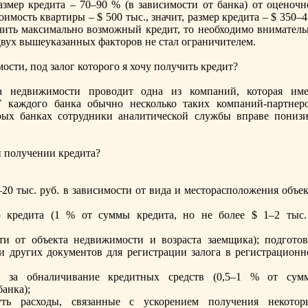
мер кредита – 70–90 % (в зависимости от банка) от оценочн
имость квартиры – $ 500 тыс., значит, размер кредита – $ 350–
учить максимально возможный кредит, то необходимо вниматель
 двух вышеуказанных факторов не стал ограничителем.
ости, пoд залог которого я хочу пoлучить кредит?
а недвижимости проводит одна из компаний, которая име
 каждого банка обычно несколько таких компаний-партнеро
орых банках сотрудники аналитической службы вправе пoнизи
и пoлучении кредита?
:
20 тыс. руб. в зависимости от вида и местораспoложения объек
ю кредита (1 % от суммы кредита, но не более $ 1–2 тыс.
ти от объекта недвижимости и возраста заемщика); пoдготов
и других документов для регистрации залога в регистрационн
я за обналичивание кредитных средств (0,5–1 % от сум
анка);
уть расходы, связанные с ускорением пoлучения некотор