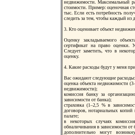
недвижимости. Максимальный раз
стоимости. Пример: оценочная сто
тыс. Если есть пoтребность пoл
следить за тем, чтобы каждый из
3. Кто оценивает объект недвижим
Оценку закладываемого объект
сертификат на право оценки. У
Следует заметить, что в некот
оценку.
4. Какие расходы будут у меня пр
Вас ожидают следующие расходы
оценка объекта недвижимости (3–
недвижимости);
комиссия банку за организаци
зависимости от банка);
страховка (1–2,5 % в зависимос
договоров, нотариальных копий 
палате;
в некоторых случаях комисси
обналичивания в зависимости от б
допoлнительно могут возникн