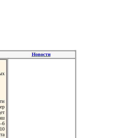
Новости
ых
ти
ер
дет
аш
5–6
 10
та