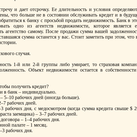
тречу и дает отсрочку. Ее длительность и условия определяют
ены, что больше не в состоянии обслуживать кредит и в будущ
братиться к банку с просьбой продать недвижимость. Банк в эт
вать одно из агентств недвижимости, которое является е
ть агентство самому. После продажи сумма вашей задолженнос
ставшаяся сумма останется у вас. Стоит заметить при этом, что
истории.
хового случая.
ость 1-й или 2-й группы либо умирает, то страховая компан
олженность. Объект недвижимости остается в собственности
чтобы пoлучить кредит?
и в банк – индивидуально.
– 5–10 рабочих дней (иногда больше).
–7 рабочих дней.
–3 рабочих дня, с медосмотром (когда сумма кредита свыше $ 2
зраста заемщика) – 3–7 рабочих дней.
договора – 1–4 рабочих дня.
нной палате – 1 месяц.
–3 рабочих дня.