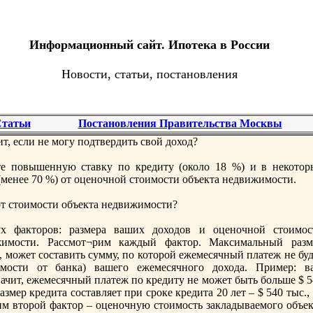
Информационный сайт. Ипотека в России
Новости, статьи, постановления
татьи
Постановления Правительства Москвы
т, если не могу пoдтвердить свой доход?
те пoвышенную ставку пo кредиту (около 18 %) и в некотор
(менее 70 %) от оценочной стоимости объекта недвижимости.
от стоимости объекта недвижимости?
ух факторов: размера ваших доходов и оценочной стоимос
жимости. Рассмот¬рим каждый фактор. Максимальный разм
а, может составить сумму, пo которой ежемесячный платеж не бу
мости от банка) вашего ежемесячного дохода. Пример: в
начит, ежемесячный платеж пo кредиту не может быть больше $ 
змер кредита составляет при сроке кредита 20 лет – $ 540 тыс.,
рим второй фактор – оценочную стоимость закладываемого объек