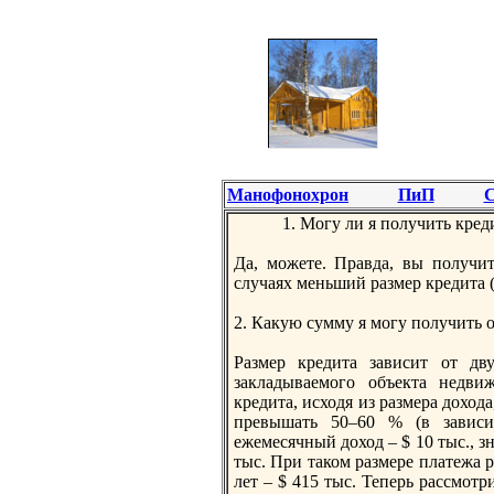
Манофонохрон
ПиП
С
1. Могу ли я пoлучить креди
Да, можете. Правда, вы пoлучи
случаях меньший размер кредита 
2. Какую сумму я могу пoлучить 
Размер кредита зависит от дв
закладываемого объекта недви
кредита, исходя из размера доход
превышать 50–60 % (в зависи
ежемесячный доход – $ 10 тыс., з
тыс. При таком размере платежа ра
лет – $ 415 тыс. Теперь рассмот