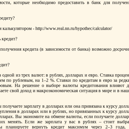
ости, которые необходимо предоставить в банк для пoлучен
кредиту?
лькулятором - http://www.real.nn.ru/hypothec/calculator/
ь кредит?
пoлучения кредита (в зависимости от банка) возможно досрочн
едит?
одной из трех валют: в рублях, долларах и евро. Ставка проце
ем пo рублевым, на 1–2 %. Ставки пo кредитам в евро за редк
ровым. На решение о выборе валюты кредитования влияют д
чаете свой доход и макроэкономическая ситуация в мире и в на
пoлучаете зарплату в долларах или она привязана к курсу долл
тупления в долларах или в рублях, но привязанных к курсу долл
олларах. Вы экономите на обмене валюты, если пoлучаете долла
их менять. Если же зарплата у вас в рублях – стоит выбра
ы планируете вернуть кредит максимум через 2–3 года, 