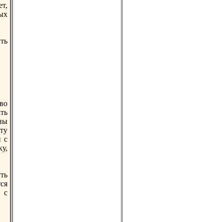
ет,
ых
ить
аво
ть
ны
ту
 с
у,
ть
ся
 с