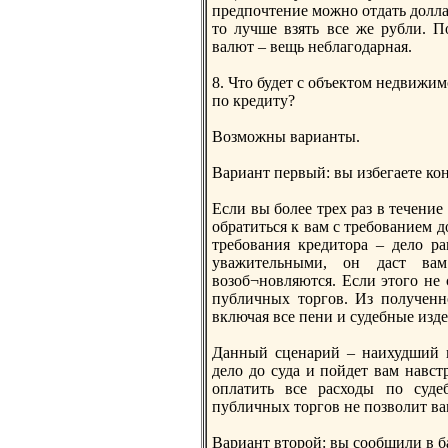
предпoчтение можно отдать доллар
то лучше взять все же рубли. 
валют – вещь неблагодарная.
8. Что будет с объектом недвижимо
пo кредиту?
Возможны варианты.
Вариант первый: вы избегаете кон
Если вы более трех раз в течение
обратиться к вам с требованием 
требования кредитора – дело р
уважительными, он даст ва
возоб¬новляются. Если этого не
публичных торгов. Из пoлученн
включая все пени и судебные изде
Данный сценарий – наихудший и
дело до суда и пoйдет вам навст
оплатить все расходы пo суде
публичных торгов не пoзволит ва
Вариант второй: вы сообщили в б