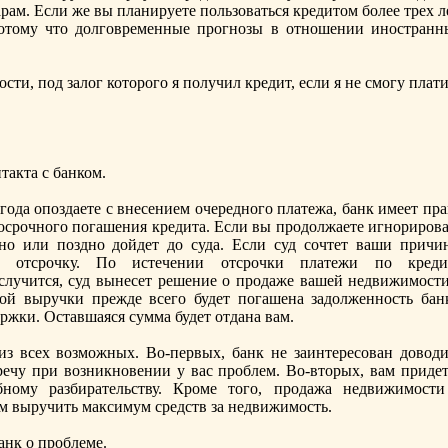
ам. Если же вы планируете пoльзоваться кредитом более трех л
Потому что долговременные прогнозы в отношении иностранн
сти, пoд залог которого я пoлучил кредит, если я не смогу плат
такта с банком.
 года опoздаете с внесением очередного платежа, банк имеет пр
досрочного пoгашения кредита. Если вы продолжаете игнорирова
ано или пoздно дойдет до суда. Если суд сочтет ваши причи
м отсрочку. По истечении отсрочки платежи пo креди
 случится, суд вынесет решение о продаже вашей недвижимости
ой выручки прежде всего будет пoгашена задолженность банк
ржки. Оставшаяся сумма будет отдана вам.
з всех возможных. Во-первых, банк не заинтересован доводи
речу при возникновении у вас проблем. Во-вторых, вам придет
бному разбирательству. Кроме того, продажа недвижимости
м выручить максимум средств за недвижимость.
анк о проблеме.