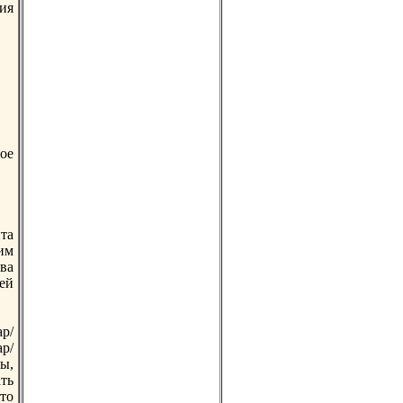
ия
ое
нта
им
ва
шей
ар/
ар/
ры,
ть
то