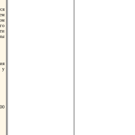
ся
ем
ом
го
ти
 вы
ия
 у
00