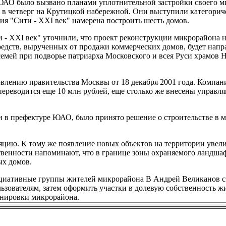
ЮАО было вызвано планами уплотнительной застройки своего м
 в четверг на Крутицкой набережной. Они выступили категорич
ия "Сити - XXI век" намерена построить шесть домов.
 - XXI век" уточнили, что проект реконструкции микрорайона 
редств, вырученных от продажи коммерческих домов, будет напр
семей при подворье патриарха Московского и всея Руси храмов 
влению правительства Москвы от 18 декабря 2001 года. Компан
 переводится еще 10 млн рублей, еще столько же внесены управ
ли в префектуре ЮАО, было принято решение о строительстве в 
яцию. К тому же появление новых объектов на территории увел
венности напоминают, что в границе зоны охраняемого ландша
ых домов.
циативные группы жителей микрорайона B Андрей Великанов сч
зователям, затем оформить участки в долевую собственность ж
ланировки микрорайона.