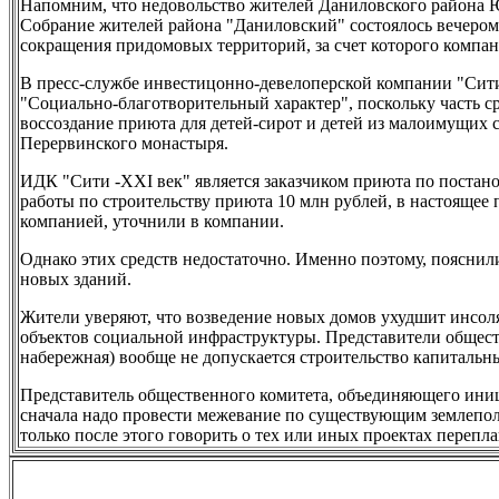
Напомним, что недовольство жителей Даниловского района 
Собрание жителей района "Даниловский" состоялось вечером
сокращения придомовых территорий, за счет которого компан
В пресс-службе инвестицонно-девелоперской компании "Сити
"Социально-благотворительный характер", поскольку часть с
воссоздание приюта для детей-сирот и детей из малоимущих 
Перервинского монастыря.
ИДК "Сити -XXI век" является заказчиком приюта по постано
работы по строительству приюта 10 млн рублей, в настоящее
компанией, уточнили в компании.
Однако этих средств недостаточно. Именно поэтому, поясни
новых зданий.
Жители уверяют, что возведение новых домов ухудшит инсол
объектов социальной инфраструктуры. Представители общест
набережная) вообще не допускается строительство капитальн
Представитель общественного комитета, объединяющего ини
сначала надо провести межевание по существующим землеполь
только после этого говорить о тех или иных проектах переп