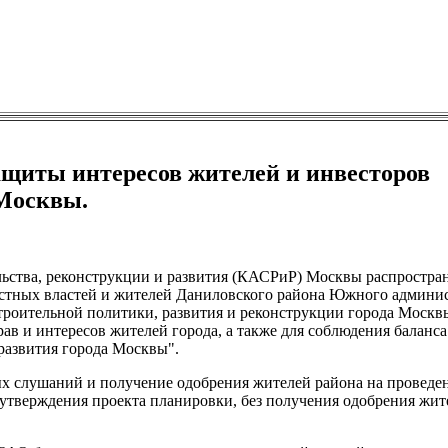
щиты интересов жителей и инвесторов
Москвы.
ьства, реконструкции и развития (КАСРиР) Москвы распростра
естных властей и жителей Даниловского района Южного админи
строительной политики, развития и реконструкции города Москв
ав и интересов жителей города, а также для соблюдения баланс
развития города Москвы".
ых слушаний и получение одобрения жителей района на проведе
 утверждения проекта планировки, без получения одобрения жи