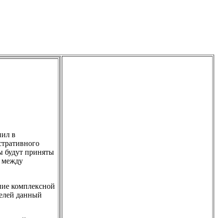
нил в
стративного
ы будут приняты
а между
ние комплексной
телей данный