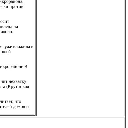
икрорайона.
ески против
носит
авлена на
Николо-
ия уже вложила в
ляющей
микрорайоне B
ичит нехватку
фта (Крутицкая
итает, что
ителей домов и