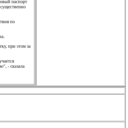
ровый паспорт
и существенно
ствия по
ва.
ку, при этом за
учается
", - сказала