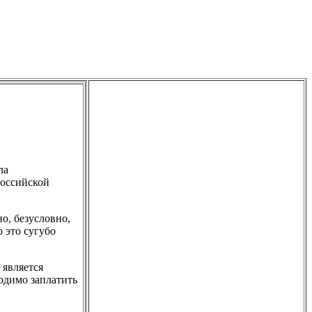
ла
Российской
о, безусловно,
 это сугубо
 является
одимо заплатить