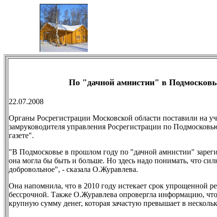
По "дачной амнистии" в Подмосковье
22.07.2008
Органы Росрегистрации Московской области поставили на уче
замруководителя управления Росрегистрации по Подмосковью
газете".
"В Подмосковье в прошлом году по "дачной амнистии" зарегис
она могла бы быть и больше. Но здесь надо понимать, что си
добровольное", - сказала О.Журавлева.
Она напомнила, что в 2010 году истекает срок упрощенной ре
бессрочной. Также О.Журавлева опровергла информацию, что 
крупную сумму денег, которая зачастую превышает в нескольк