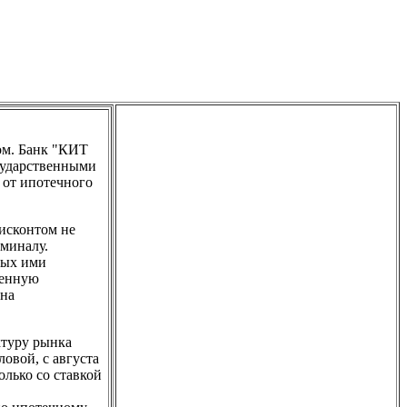
ом. Банк "КИТ
сударственными
 от ипотечного
дисконтом не
оминалу.
ных ими
венную
 на
ктуру рынка
овой, с августа
олько со ставкой