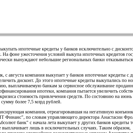
ыкупать ипотечные кредиты у банков исключительно с дисконт
. На фоне ужесточения условий выкупа ипотечных кредитов го
ически вынуждают небольшие региональных банки отказываться
, с августа компания выкупает у банков ипотечные кредиты с 
еличить дисконт. До этого ипотечные кредиты выкупались по н
ию, выплачиваемую банкам за сервисное обслуживание продан
 рефинансирования ипотеки, компания пытается увеличить собст
 кризиса стоимость привлечения средств. По состоянию на июнь
сумму более 7,5 млрд рублей.
нансирующая компания, отреагировавшая на негативную конъюн
Т Финанс", по словам управляющего директора Анастасии Фрол
солют банк" с начала лета выкупает у других банков кредиты т
е выплачивает лишь в исключительных случаях. Таким образом,