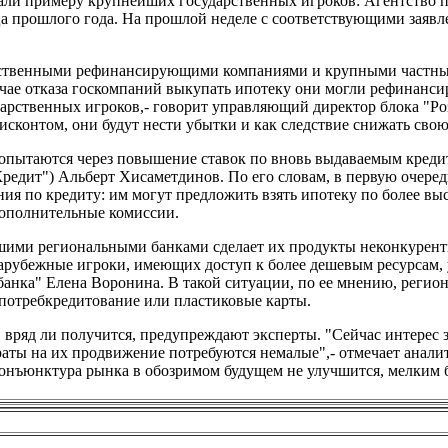
ли примеру крупнейших государственных игроков: Агентство 
а прошлого года. На прошлой неделе с соответствующими заяв
арственными рефинансирующими компаниями и крупными частн
чае отказа госкомпаний выкупать ипотеку они могли рефинанси
дарственных игроков,- говорит управляющий директор блока "Р
сконтом, они будут нести убытки и как следствие снижать свою
опытаются через повышение ставок по вновь выдаваемым креди
едит") Альберт Хисаметдинов. По его словам, в первую очеред
ия по кредиту: им могут предложить взять ипотеку по более выс
 дополнительные комиссии.
шими региональными банками сделает их продукты неконкурен
зарубежные игроки, имеющих доступ к более дешевым ресурсам,
анка" Елена Воронина. В такой ситуации, по ее мнению, регио
 потребкредитование или пластиковые карты.
 вряд ли получится, предупреждают эксперты. "Сейчас интерес 
атраты на их продвижение потребуются немалые",- отмечает анали
конъюнктура рынка в обозримом будущем не улучшится, мелким 