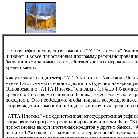
Частная рефинансирующая компания "АТТА Ипотека" будет в
Финанс" и вовсе приостановил программу рефинансирования
банками и компаниями такие действия частных игроков факт
кредитования.
Как рассказал гендиректор "АТТА Ипотеки" Александр Черняк
менее 1% от суммы основного долга и в будущем намерена ув
Одновременно "АТТА Ипотека" снизила с 1,5% до 1% комисс
кредитов. По словам господина Черняка, ужесточая условия
доходность. Это необходимо, чтобы покрыть возросшую из-за
сопровождении компании находилось ипотечных кредитов на 
"АТТА Ипотека" - не единственная негосударственная рефи
сокращением программ рефинансирования ипотеки. Банк "КИ
приостановил выкуп ипотечных кредитов у других банков. "Аб
не ниже 12% годовых, а комиссию за сервисное обслуживани