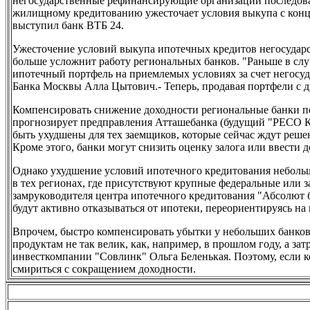
негосударственные рефинансирующие организации последова
жилищному кредитованию ужесточает условия выкупа с конц
выступил банк ВТБ 24.
Ужесточение условий выкупа ипотечных кредитов негосуд
больше усложнит работу региональных банков. "Раньше в слу
ипотечный портфель на приемлемых условиях за счет негосу
Банка Москвы Алла Цытович.- Теперь, продавая портфели с ди
Компенсировать снижение доходности региональные банки п
прогнозирует предправления Атташебанка (будущий "РЕСО Кр
быть ухудшены для тех заемщиков, которые сейчас ждут решен
Кроме этого, банки могут снизить оценку залога или ввести
Однако ухудшение условий ипотечного кредитования неболь
в тех регионах, где присутствуют крупные федеральные или 
замруководителя центра ипотечного кредитования "Абсолют б
будут активно отказываться от ипотеки, переориентируясь на
Впрочем, быстро компенсировать убытки у небольших банков
продуктам не так велик, как, например, в прошлом году, а з
инвесткомпании "Совлинк" Ольга Беленькая. Поэтому, если 
смириться с сокращением доходности.