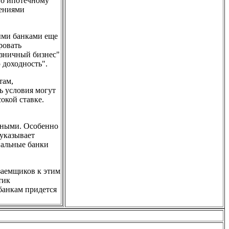
по ипотечному
лениями
ыми банками еще
ровать
озничный бизнес"
 доходность".
там,
ь условия могут
окой ставке.
тными. Особенно
 указывает
нальные банки
заемщиков к этим
тик
банкам придется