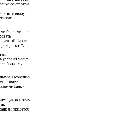
олько со ставкой
по ипотечному
лениями
ыми банками еще
ровать
озничный бизнес"
 доходность".
там,
ь условия могут
окой ставке.
тными. Особенно
 указывает
нальные банки
заемщиков к этим
тик
банкам придется