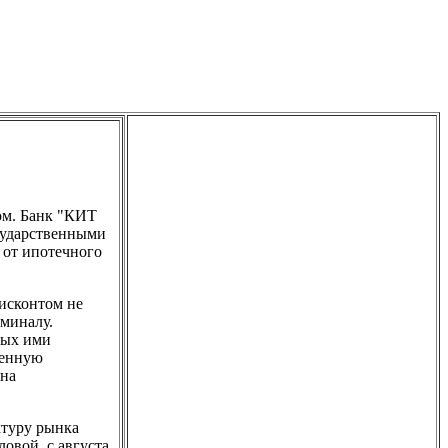
ом. Банк "КИТ
сударственными
 от ипотечного
дисконтом не
оминалу.
ных ими
венную
 на
ктуру рынка
овой, с августа