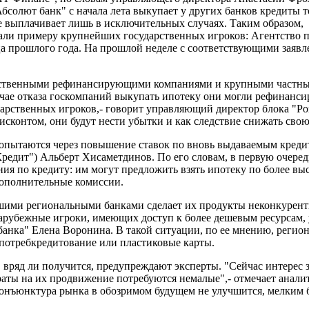
солют банк" с начала лета выкупает у других банков кредиты т
е выплачивает лишь в исключительных случаях. Таким образом,
ли примеру крупнейших государственных игроков: Агентство 
а прошлого года. На прошлой неделе с соответствующими заяв
арственными рефинансирующими компаниями и крупными частн
чае отказа госкомпаний выкупать ипотеку они могли рефинанси
дарственных игроков,- говорит управляющий директор блока "Р
сконтом, они будут нести убытки и как следствие снижать свою
опытаются через повышение ставок по вновь выдаваемым креди
едит") Альберт Хисаметдинов. По его словам, в первую очеред
ия по кредиту: им могут предложить взять ипотеку по более выс
 дополнительные комиссии.
шими региональными банками сделает их продукты неконкурен
зарубежные игроки, имеющих доступ к более дешевым ресурсам,
анка" Елена Воронина. В такой ситуации, по ее мнению, регио
 потребкредитование или пластиковые карты.
 вряд ли получится, предупреждают эксперты. "Сейчас интерес 
атраты на их продвижение потребуются немалые",- отмечает анали
конъюнктура рынка в обозримом будущем не улучшится, мелким 