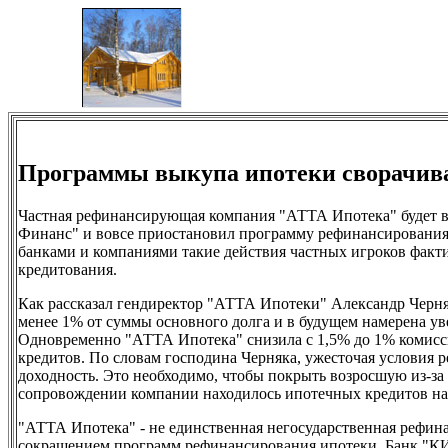
Программы выкупа ипотеки сворачива
Частная рефинансирующая компания "АТТА Ипотека" будет в
Финанс" и вовсе приостановил программу рефинансирования
банками и компаниями такие действия частных игроков факт
кредитования.
Как рассказал гендиректор "АТТА Ипотеки" Александр Черняк
менее 1% от суммы основного долга и в будущем намерена ув
Одновременно "АТТА Ипотека" снизила с 1,5% до 1% комисс
кредитов. По словам господина Черняка, ужесточая условия
доходность. Это необходимо, чтобы покрыть возросшую из-за
сопровождении компании находилось ипотечных кредитов на 
"АТТА Ипотека" - не единственная негосударственная рефи
сокращением программ рефинансирования ипотеки. Банк "КИ