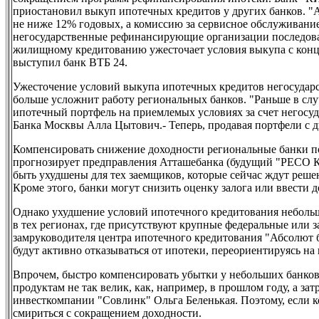
приостановил выкуп ипотечных кредитов у других банков. "Аб
не ниже 12% годовых, а комиссию за сервисное обслуживани
негосударственные рефинансирующие организации последова
жилищному кредитованию ужесточает условия выкупа с конц
выступил банк ВТБ 24.
Ужесточение условий выкупа ипотечных кредитов негосуд
больше усложнит работу региональных банков. "Раньше в слу
ипотечный портфель на приемлемых условиях за счет негосу
Банка Москвы Алла Цытович.- Теперь, продавая портфели с ди
Компенсировать снижение доходности региональные банки п
прогнозирует предправления Атташебанка (будущий "РЕСО Кр
быть ухудшены для тех заемщиков, которые сейчас ждут решен
Кроме этого, банки могут снизить оценку залога или ввести
Однако ухудшение условий ипотечного кредитования неболь
в тех регионах, где присутствуют крупные федеральные или 
замруководителя центра ипотечного кредитования "Абсолют б
будут активно отказываться от ипотеки, переориентируясь на
Впрочем, быстро компенсировать убытки у небольших банков
продуктам не так велик, как, например, в прошлом году, а з
инвесткомпании "Совлинк" Ольга Беленькая. Поэтому, если 
смириться с сокращением доходности.