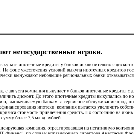
ют негосударственные игроки.
ыкупать ипотечные кредиты у банков исключительно с дисконт
. На фоне ужесточения условий выкупа ипотечных кредитов го
ически вынуждают небольшие региональных банки отказываться
, с августа компания выкупает у банков ипотечные кредиты с 
еличить дисконт. До этого ипотечные кредиты выкупались по н
ию, выплачиваемую банкам за сервисное обслуживание продан
 рефинансирования ипотеки, компания пытается увеличить собст
 кризиса стоимость привлечения средств. По состоянию на июнь
сумму более 7,5 млрд рублей.
нансирующая компания, отреагировавшая на негативную конъюн
Т Финанс", по словам управляющего директора Анастасии Фрол