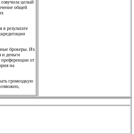
 озвучила целый
личение общей
ых
 в результате
аккредитации
чные брокеры. Их
я и деньги
 преференции от
ория на
вать громоздкую
возможно,