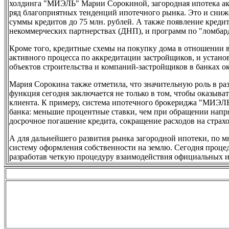
холдинга "МИЭЛЬ" Марии Сорокиной, загородная ипотека акт
ряд благоприятных тенденций ипотечного рынка. Это и сниж
суммы кредитов до 75 млн. рублей. А также появление креди
некоммерческих партнерствах (ДНП), и программ по "ломбар
Кроме того, кредитные схемы на покупку дома в отношении в
активного процесса по аккредитации застройщиков, и устан
объектов строительства и компаний-застройщиков в банках 
Мария Сорокина также отметила, что значительную роль в ра
функция сегодня заключается не только в том, чтобы оказыва
клиента. К примеру, система ипотечного брокериджа "МИЭЛ
банка: меньшие процентные ставки, чем при обращении напр
досрочное погашение кредита, сокращение расходов на страхо
А для дальнейшего развития рынка загородной ипотеки, по 
систему оформления собственности на землю. Сегодня проце
разработав четкую процедуру взаимодействия официальных и