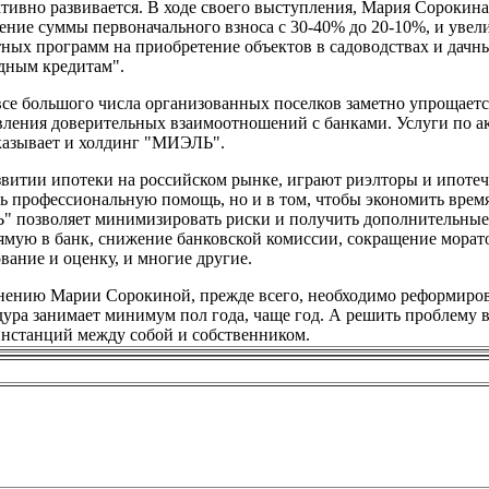
ивно развивается. В ходе своего выступления, Мария Сорокина
ение суммы первоначального взноса с 30-40% до 20-10%, и уве
тных программ на приобретение объектов в садоводствах и дачн
дным кредитам".
се большого числа организованных поселков заметно упрощается
овления доверительных взаимоотношений с банками. Услуги по 
оказывает и холдинг "МИЭЛЬ".
звитии ипотеки на российском рынке, играют риэлторы и ипоте
ть профессиональную помощь, но и в том, чтобы экономить врем
Ь" позволяет минимизировать риски и получить дополнительные
ямую в банк, снижение банковской комиссии, сокращение морат
вание и оценку, и многие другие.
мнению Марии Сорокиной, прежде всего, необходимо реформиро
дура занимает минимум пол года, чаще год. А решить проблему 
нстанций между собой и собственником.