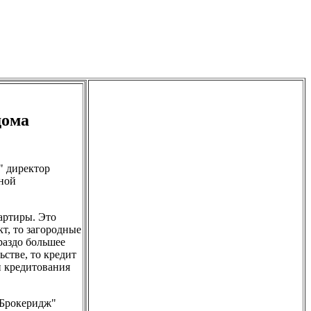
дома
" директор
ной
артиры. Это
т, то загородные
раздо большее
ьстве, то кредит
и кредитования
-Брокеридж"