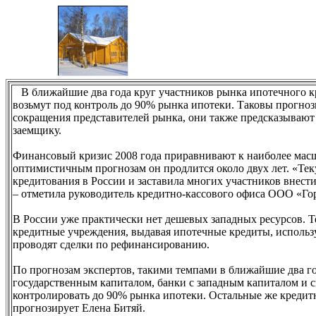
В ближайшие два года круг участников рынка ипотечного кре
возьмут под контроль до 90% рынка ипотеки. Таковы прогн
сокращения представителей рынка, они также предсказывают
заемщику.
Финансовый кризис 2008 года приравнивают к наиболее масшт
оптимистичным прогнозам он продлится около двух лет. «Тек
кредитования в России и заставила многих участников внести
– отметила руководитель кредитно-кассового офиса ООО «Го
В России уже практически нет дешевых западных ресурсов. Те
кредитные учреждения, выдавая ипотечные кредиты, использ
проводят сделки по рефинансированию.
По прогнозам экспертов, такими темпами в ближайшие два год
государственным капиталом, банки с западным капиталом и 
контролировать до 90% рынка ипотеки. Остальные же кредитн
прогнозирует Елена Битяй.