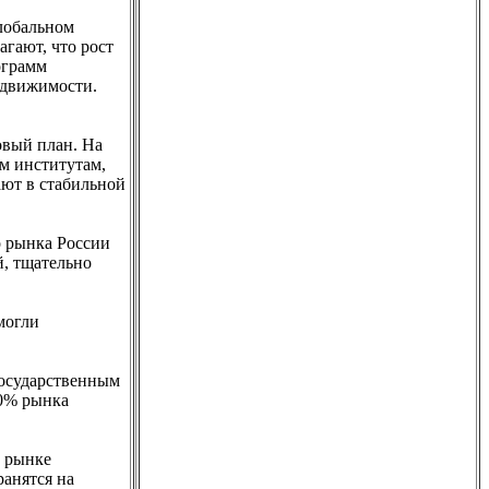
лобальном
гают, что рост
ограмм
едвижимости.
овый план. На
м институтам,
ают в стабильной
о рынка России
й, тщательно
могли
 государственным
90% рынка
а рынке
анятся на