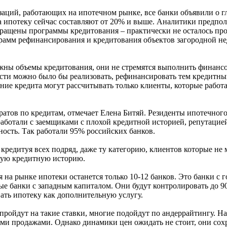
заций, работающих на ипотечном рынке, все банки объявили о г
 ипотеку сейчас составляют от 20% и выше. Аналитики предпола
кращены программы кредитования – практически не осталось пр
рамм рефинансирования и кредитования объектов загородной н
ажны объемы кредитования, они не стремятся выполнить финанс
ости можно было бы реализовать, рефинансировать тем кредитны
ние кредита могут рассчитывать только клиенты, которые работ
ратов по кредитам, отмечает Елена Битяй. Резиденты ипотечног
работали с заемщиками с плохой кредитной историей, репутацие
ость. Так работали 95% российских банков.
редитуя всех подряд, даже ту категорию, клиентов которые не 
охую кредитную историю.
я на рынке ипотеки останется только 10-12 банков. Это банки с
ые банки с западным капиталом. Они будут контролировать до 
ать ипотеку как дополнительную услугу.
 пройдут на такие ставки, многие подойдут по андеррайтингу. Н
и продажами. Однако динамики цен ожидать не стоит, они сохр