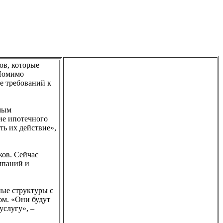
ов, которые
 Помимо
е требований к
амым
ие ипотечного
ть их действие»,
ков. Сейчас
мпаний и
ные структуры с
ом. «Они будут
услугу», –