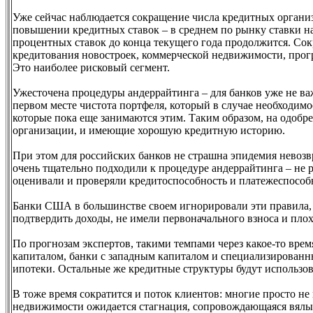
Уже сейчас наблюдается сокращение числа кредитных органи
повышении кредитных ставок – в среднем по рынку ставки на
процентных ставок до конца текущего года продолжится. Со
кредитования новостроек, коммерческой недвижимости, прог
Это наиболее рисковый сегмент.
Ужесточена процедуры андеррайтинга – для банков уже не в
первом месте чистота портфеля, который в случае необходим
которые пока еще занимаются этим. Таким образом, на одобре
организации, и имеющие хорошую кредитную историю.
При этом для российских банков не страшна эпидемия невозв
очень тщательно подходили к процедуре андеррайтинга – не 
оценивали и проверяли кредитоспособность и платежеспособн
Банки США в большинстве своем игнорировали эти правила, к
подтвердить доходы, не имели первоначального взноса и пл
По прогнозам экспертов, такими темпами через какое-то врем
капиталом, банки с западным капиталом и специализированн
ипотеки. Остальные же кредитные структуры будут использов
В тоже время сократится и поток клиентов: многие просто не
недвижимости ожидается стагнация, сопровождающаяся вялым