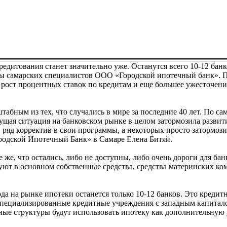
дитования станет значительно уже. Останутся всего 10-12 банк
озы самарских специалистов ООО «Городской ипотечный банк».
 рост процентных ставок по кредитам и еще большее ужесточени
абным из тех, что случались в мире за последние 40 лет. По с
ущая ситуация на банковском рынке в целом затормозила развит
 ряд корректив в свои программы, а некоторых просто затормози
родской Ипотечный Банк» в Самаре Елена Битяй.
 же, что остались, либо не доступны, либо очень дороги для бан
уют в основном собственные средства, средства материнских ко
а на рынке ипотеки останется только 10-12 банков. Это кредит
специализированные кредитные учреждения с западным капитал
ые структуры будут использовать ипотеку как дополнительную 