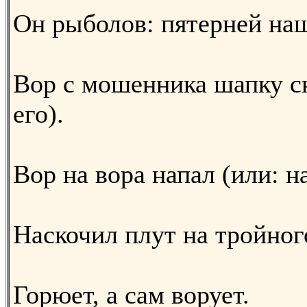
Он рыболов: пятерней нащ
Вор с мошенника шапку сня
его).
Вор на вора напал (или: н
Наскочил плут на тройног
Горюет, а сам ворует.