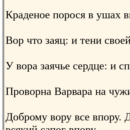
Краденое порося в ушах в
Вор что заяц: и тени своей
У вора заячье сердце: и сп
Проворна Варвара на чуж
Доброму вору все впору. 
всякий сапог впору.