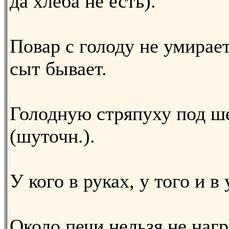
да хлеба не есть).
Повар с голоду не умирае
сыт бывает.
Голодную стряпуху под ш
(шуточн.).
У кого в руках, у того и в 
Около печи нельзя не нагр