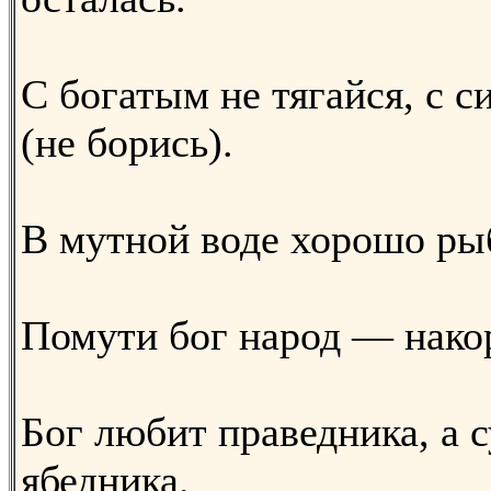
С богатым не тягайся, с 
(не борись).
В мутной воде хорошо ры
Помути бог народ — нако
Бог любит праведника, а с
ябедника.