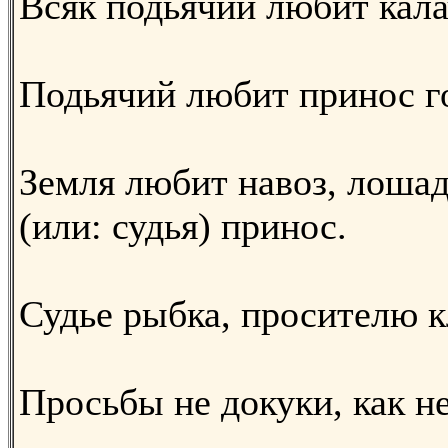
Всяк подьячий любит кала
Подьячий любит принос г
Земля любит навоз, лошадь
(или: судья) принос.
Судье рыбка, просителю кл
Просьбы не докуки, как н