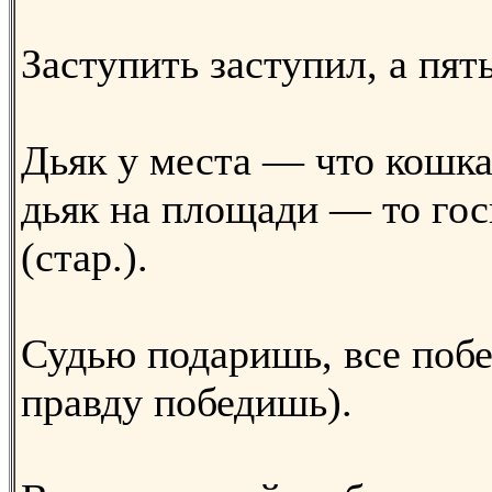
Заступить заступил, а пят
Дьяк у места — что кошка 
дьяк на площади — то го
(стар.).
Судью подаришь, все побе
правду победишь).