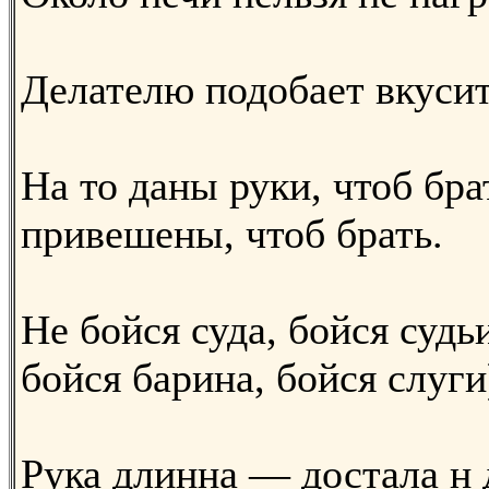
Делателю подобает вкусит
На то даны руки, чтоб бра
привешены, чтоб брать.
He бойся суда, бойся судь
бойся барина, бойся слуги
Рука длинна — достала н 