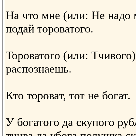
На что мне (или: Не надо 
подай тороватого.
Тороватого (или: Тчивого)
распознаешь.
Кто тороват, тот не богат.
У богатого да скупого рубл
тчива да убога полушка ск