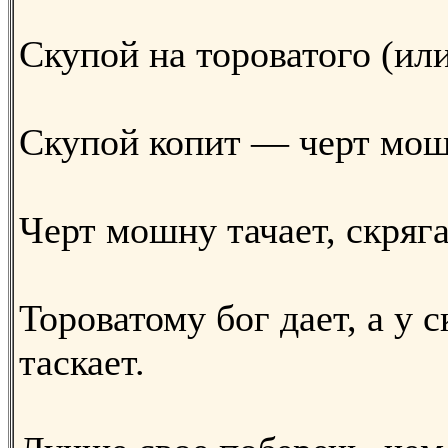
Скупой на тороватого (или
Скупой копит — черт мош
Черт мошну тачает, скряга
Тороватому бог дает, а у 
таскает.