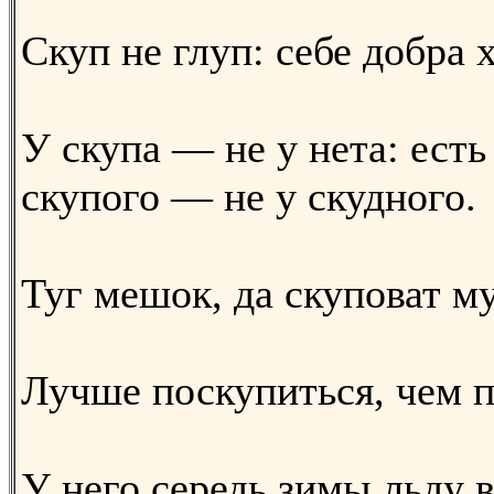
Скуп не глуп: себе добра х
У скупа — не у нета: есть 
скупого — не у скудного.
Туг мешок, да скуповат м
Лучше поскупиться, чем п
У него середь зимы льду 