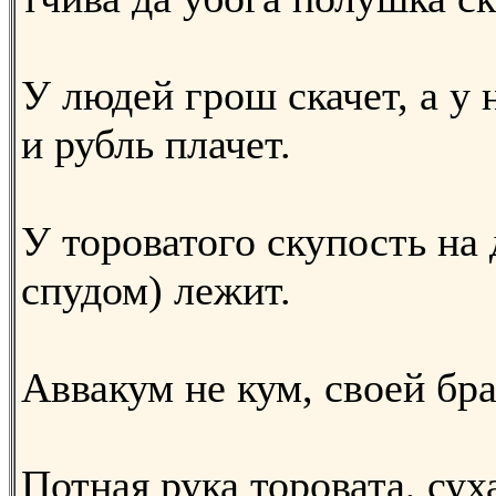
У людей грош скачет, а у н
и рубль плачет.
У тороватого скупость на 
спудом) лежит.
Аввакум не кум, своей бр
Потная рука торовата, сух