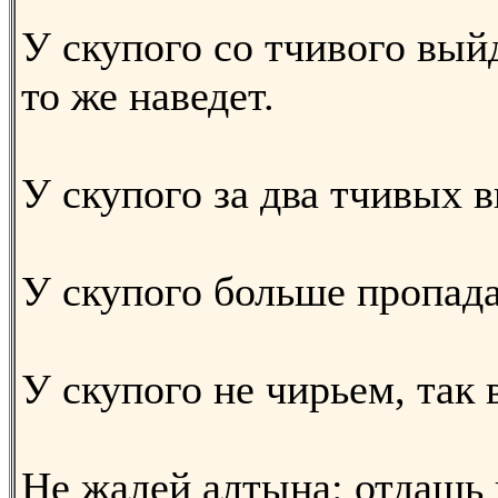
У скупого со тчивого вый
то же наведет.
У скупого за два тчивых в
У скупого больше пропада
У скупого не чирьем, так 
Не жалей алтына: отдашь 