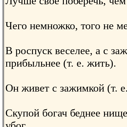
Лучше свое поберечь, чем
Чего немножко, того не м
В роспуск веселее, а с за
прибыльнее (т. е. жить).
Он живет с зажимкой (т. е.
Скупой богач беднее нище
убог.