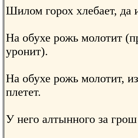
Шилом горох хлебает, да и
На обухе рожь молотит (п
уронит).
На обухе рожь молотит, и
плетет.
У него алтынного за грош