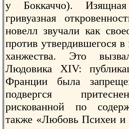
у Боккаччо). Изящна
гривуазная откровеннос
новелл звучали как свое
против утвердившегося в
ханжества. Это вызва
Людовика XIV: публика
Франции была запреще
подвергся притесн
рискованной по содер
также «Любовь Психеи и 