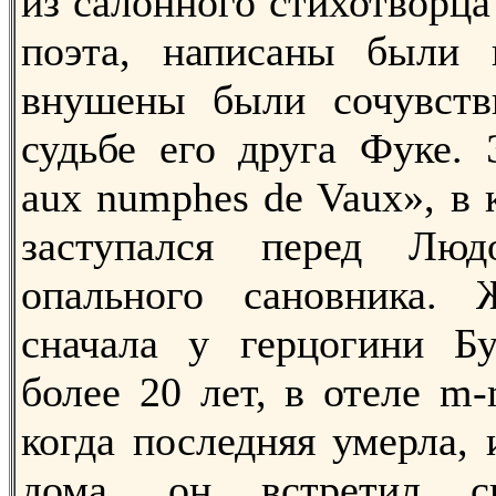
из салонного стихотворца
поэта, написаны были
внушены были сочувств
судьбе его друга Фуке. 
аuх numphes de Vaux», в 
заступался перед Лю
опального сановника.
сначала у герцогини Бу
более 20 лет, в отеле m-m
когда последняя умерла,
дома, он встретил св