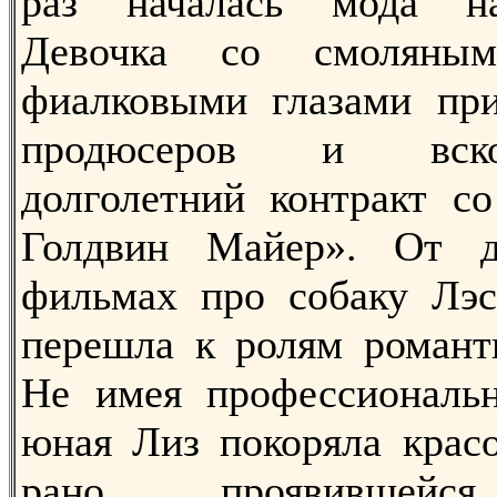
раз началась мода на
Девочка со смоляны
фиалковыми глазами при
продюсеров и вско
долголетний контракт с
Голдвин Майер». От д
фильмах про собаку Лэс
перешла к ролям романт
Не имея профессиональн
юная Лиз покоряла красо
рано проявившейся