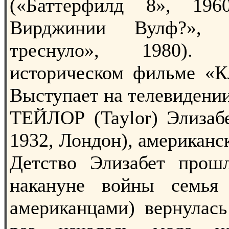
(«Баттерфилд 8», 196
Вирджинии Вулф?», 1
треснуло», 1980).
историческом фильме «Кл
Выступает на телевидении
ТЕЙЛОР (Taylor) Элизабе
1932, Лондон), американск
Детство Элизабет прош
накануне войны семья
американцами) вернулас