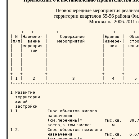
Первоочередные мероприятия реализа
территории кварталов 55-56 района Фи
Москвы на 2006-2011 
+---+---------+----------------------+-------+---------+-----------+
| N |Наимено- |     Содержание       |Единиц |  Объемы |Ориентиро- |
|п/п|  вание  |    мероприятий       |измере-|  строи -|  вочные   |
|   |мероприя-|                      |  ния  | тельства|  объемы   |
|   |   тий   |                      |       |         | затрат на |
|   |         |                      |       |         | реализацию|
|   |         |                      |       |         | в текущих |
|   |         |                      |       |         |   ценах   |
|   |         |                      |       |         | (млн.руб.)|
+---+---------+----------------------+-------+---------+-----------+
| 1 |    2    |          3           |   4   |    5    |     6     |
+---+---------+----------------------+-------+---------+-----------+

1.Развитие
  территории
  жилой
  застройки
1.1.           Снос объектов жилого
               назначения
               (см.перечень)*         тыс.кв.   39,71       206,5
               всего,в том числе:        м
1.2.           Снос объектов нежилого
               назначения             тыс.кв.   6,67         26,7
               (см.перечень)*            м
1.3.           Строительство много-   тыс.кв.   97,58      3367,2
               квартирных жилых домов    м
     Всего затрат по п.1                                   3600,4

2.Развитие
  сферы об-
  служивания
+---+---------+----------------------+-------+---------+-----------+
| 1 |    2    |          3           |   4   |    5    |     6     |
+---+---------+----------------------+-------+---------+-----------+
2.1.           Строительство объектов
               обслуживания, располо-
               женных во встроенно-
               пристроенных помеще-
               ниях всего,                                  238,4
               в том числе:
               -дошкольное образова-
               тельное учреждение на  тыс.кв.
               80 мест                   м       0,90        47,7
               -дошкольное образова-
               тельное учреждение на
               80 мест                  -"-      0,85        45,1
               -предприятия
               общественного питания    -"-      0,42        11,4
               -предприятия торговли,
               в т.ч.магазины
               продовольственных и
               непродовольственных
               товаров                  -"-      1,55        42,0
               -предприятия бытового
               обслуживания             -"-      0,22         4,7
               -пункт охраны порядка    -"-      0,12         2,2
               -учреждения культуры и
               искусства                -"-      0,39        10,3
               -аптека                  -"-      0,50        10,2
               -ДЭЗ                              0,20         3,7
               -помещения свободного    -"-      2,35        61,1
               назначения
2.2.           Строительство объектов
               обслуживания, располо-
               женных в отдельно
               стоящих и пристроенных
               помещениях:                                  675,2
               -пристройка с перехо-
               дом на 60 мест к ДОУ
               N 569 по адресу:3-я
               Филевская,вл.8
+---+---------+----------------------+-------+---------+-----------+
| 1 |    2    |          3           |   4   |    5    |     6     |
+---+---------+----------------------+-------+---------+-----------+
               (передан из хозяйст-
               венного ведения ГУП
               г.Москвы "Мосгортранс"
               в оперативное упра-
               вление Департаменту    тыс.кв.
               образования г.Москвы)     м       0,70        46,2
               -школа на 300 мест на
               территории ГОУ Центр
               образования N 1816       -"-      6,0        255,0
               -школа на 825 мест на
               территории школы N 700   -"-      8,8        374,0
    Всего затрат по п.2                                     913,6

3.Транспорт-
  ное обслу-
  живание
  территории
3.1.           Строительство гаражей:
               -подземные гаражи под
               проектируемыми жилыми   машино-
               домами (7 объектов)      мест   1574        424,7
               -отдельно стоящие
               подземные гаражи        машино-
               (4 объекта)              мест     753        195,5
3.2.           Строительство гостевых  машино-
               и приобъектных стоянок   мест     454         18,0
3.3.           Строительство и
               реконструкция улично-
               дорожной сети:
               -новое строительство    тыс.кв.    2,62        4,6
               -реконструкция с рас-     м
               ширением проезжей
               части ул.Барклая,
               Кастанаевской ул.,       -"-      10,0        14,0
               ул.В.Кожиной,2-ой
               Филевской ул.
    Всего затрат по  п.3                                    656,8
+---+---------+----------------------+-------+---------+-----------+
| 1 |    2    |          3           |   4   |    5    |     6     |
+---+---------+----------------------+-------+---------+-----------+
4.Инженерное
  обеспечение
  территории
4.1.           Водоснабжение всего,                          49,0
               в том числе:
               -перекладка
               водопроводных сетей
               Д=200 мм                 км       1,25        29,8
               -перекладка
               водопроводных сетей
               Д=300 мм                 км       0,8         19,2
4.2.           Канализация всего,                            20,5
               в том числе:
               -прокладка коллектора
               Д=200-300-400 мм         км       1,35        20,5
4.3.           Теплоснабжение всего,
               в том числе:                                 157,3
               -прокладка и переклад-
               ка тепловых сетей
               2Д=500 мм                км       1,55       100,7
               -прокладка и пере-
               кладка тепловых
               сетей 2Д=300-800 мм      км       0,85        29,0
               -строительство ЦТП     объект     1            9,6
               -реконструкция ЦТП     объект     3           18,0
4.4.           Газоснабжение всего,                           7,82
               в том числе:
               -прокладка  газопровода
                Д=100 мм                 км     0,20          7,82
4.5.           Электроснабжение всего,                       15,4
               в том числе:
               -строительство ТП       объект     5          10,4
               -строительство
               распределительных
               кабельных линий           км      7,5          5,0
+---+---------+----------------------+-------+---------+-----------+
| 1 |    2    |          3           |   4   |    5    |     6     |
+---+---------+-----