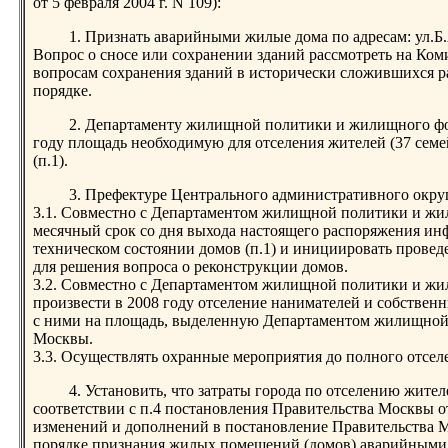
от 5 февраля 2004 г. N 109):
1. Признать аварийными жилые дома по адресам: ул.Б.Я
Вопрос о сносе или сохранении зданий рассмотреть на Ко
вопросам сохранения зданий в исторически сложившихся р
порядке.
2. Департаменту жилищной политики и жилищного фо
году площадь необходимую для отселения жителей (37 семей
(п.1).
3. Префектуре Центрального административного окру
3.1. Совместно с Департаментом жилищной политики и жи
месячный срок со дня выхода настоящего распоряжения ин
техническом состоянии домов (п.1) и инициировать провед
для решения вопроса о реконструкции домов.
3.2. Совместно с Департаментом жилищной политики и ж
произвести в 2008 году отселение нанимателей и собстве
с ними на площадь, выделенную Департаментом жилищной
Москвы.
3.3. Осуществлять охранные мероприятия до полного отселе
4. Установить, что затраты города по отселению жите
соответствии с п.4 постановления Правительства Москвы от
изменений и дополнений в постановление Правительства Мо
порядке признания жилых помещений (домов) аварийными 