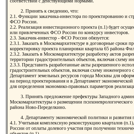
соответствии с действующими нормами.
2. Принять к сведению, что:
2.1. Функции заказчика-инвестора по проектированию и ст
ФСО России.
2.2. Реализация инвестиционного проекта (п.1) будет осуще
или привлеченных ФСО России по конкурсу инвесторов.
2.3. Заказчик-инвестор - ФСО России обязуется:
2.3.1. Заказать в Москомархитектуре в договорные сроки п
корректировку проекта планировки квартала 65 района Фи
2.3.2. Заказать в Москомархитектуре разработку актов раз
территории градостроительных объектов, включая схему ин
2.3.3. Представить разработанные акты разрешенного испо
градостроительных объектов, включая схему инженерного об
Департамент земельных ресурсов города Москвы для офор
на период проектирования и в Департамент экономической
для определения экономико-правовых параметров реализаци
3. Принять предложение префектуры Западного админ
Москомархитектуры о размещении психоневрологического 
района Ново-Переделкино.
4. Департаменту экономической политики и развития 
4.1. Учитывая комплексную реконструкцию кварталов (п.1)
России от оплаты долевого участия при получении техниче
объектов (п.1).