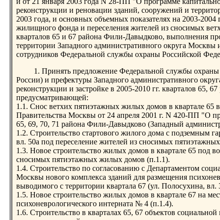
и от 21 января 2003 года N 28-ПП "О программе капитальн
реконструкции и реновации зданий, сооружений и террито
2003 года, и основных объемных показателях на 2003-2004 
жилищного фонда и переселения жителей из сносимых вет
кварталов 65 и 67 района Фили-Давыдково, выполнения п
территории Западного административного округа Москвы 
сотрудников Федеральной службы охраны Российской Фед
1. Принять предложение Федеральной службы охраны
России) и префектуры Западного административного округ
реконструкции и застройке в 2005-2010 гг. кварталов 65, 
предусматривающей:
1.1. Снос ветхих пятиэтажных жилых домов в квартале 65 
Правительства Москвы от 24 апреля 2001 г. N 420-ПП "О п
65, 69, 70, 71 района Фили-Давыдково (Западный админист
1.2. Строительство стартового жилого дома с подземным га
вл. 50а под переселение жителей из сносимых пятиэтажных 
1.3. Новое строительство жилых домов в квартале 65 под в
сносимых пятиэтажных жилых домов (п.1.1).
1.4. Строительство по согласованию с Департаментом соци
Москвы нового комплекса зданий для размещения психонев
выводимого с территории квартала 67 (ул. Полосухина, вл. 3
1.5. Новое строительство жилых домов в квартале 67 на ме
психоневрологического интерната № 4 (п.1.4).
1.6. Строительство в кварталах 65, 67 объектов социально