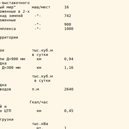
-выставочного

ый мир"       маш/мест      16

оженные в 2-х

над землей     -"-          742

оженные

               -"-          900

мплекса        -"-          1000

рритории

ое            тыс.куб.м

              в сутки

ли Д=900 мм     км          0,94

ка

 Д=300 мм       км          1,16

              тыс.куб.м

               в сутки

ка

водов         п.м           2640

             Гкал/час

 и

о ЦТП           км          0,45

грузки

              тыс.кВа

                шт.         1
