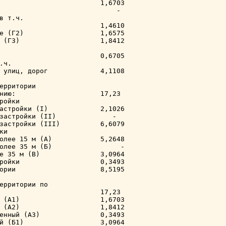
                         1,6703

                             -

в т.ч.

                         1,4610

е (Г2)                   1,6575

 (Г3)                    1,8412

                         0,6705

ч.

 улиц, дорог             4,1108

ерритории

нию:                     17,23

ройки

астройки (I)             2,1026

застройки (II)              -

застройки (III)          6,6079

и

олее 15 м (А)            5,2648

олее 35 м (Б)                 -

е 35 м (В)               3,0964

ройки                    0,3493

ории                     8,5195

ерритории по

                         17,23

 (А1)                    1,6703

 (А2)                    1,8412

енный (А3)               0,3493

й (Б1)                   3,0964
