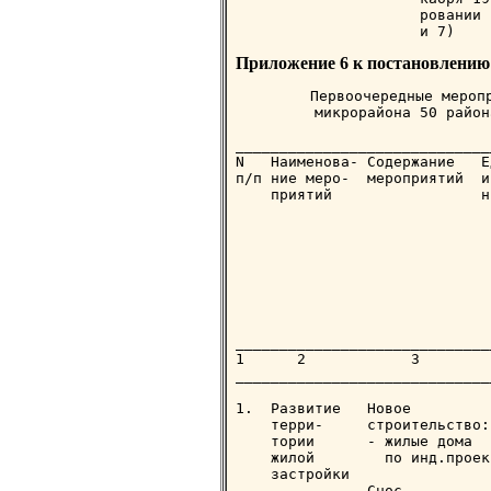
                     ровании 
Приложение 6 к постановлению 
    Первоочередные меропр
         микрорайона 50 район
_____________________________
N   Наименова- Содержание   Е
п/п ние меро-  мероприятий  и
    приятий                 н
                             
                             
                             
                             
                             
                             
                             
_____________________________
1      2            3        
_____________________________
1.  Развитие   Новое

    терри-     строительство:

    тории      - жилые дома  
    жилой        по инд.проек
    застройки

               Снос
