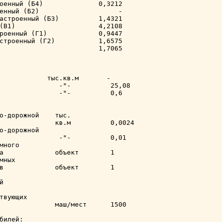
оенный (Б4)              0,3212

енный (Б2)                    -

астроенный (Б3)          1,4321

(В1)                     4,2108

роенный (Г1)             0,9447

строенный (Г2)           1,6575

                         1,7065

            тыс.кв.м       -

               -"-          25,08

               -"-          0,6

о-дорожной    тыс.

              кв.м          0,0024

о-дорожной

               -"-          0,01

много

а             объект        1

ных

в             объект        1



твующих

              маш/мест      1500

билей:
