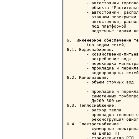
        - автостоянки торгово
          объекта "Растительн
        - автостоянки, распол
          этажном перекрытии 
        - автостоянки, распол
          под платформой     
        - подземные гаражи ко
6.  Инженерное обеспечение те
        (по видам сетей)

6.1. Водоснабжение:

        - хозяйственно-питьев
          потребление воды   
        - перекладка магистра
        - прокладка и переклад
          водопроводных сетей
6.2. Канализация:

        - объем сточных вод  
                             
        - прокладка и переклад
          самотечных трубопро
          Д=200-500 мм

6.3. Теплоснабжение:

        - расход тепла       
        - прокладка теплосетей
          реконструкция одног
6.4. Электроснабжение:

        - суммарные электрона
          на шипах ТП        
        - строительство РТП  