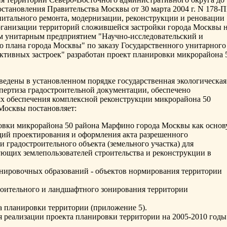
постановления Правительства Москвы от 30 марта 2004 г. N 178-
итального ремонта, модернизации, реконструкции и реновации
организации территорий сложившейся застройки города Москвы 
м унитарным предприятием "Научно-исследовательский и
о плана города Москвы" по заказу Государственного унитарного
ктивных застроек" разработан проект планировки микрорайона 
едены в установленном порядке государственная экологическая
спертиза градостроительной документации, обеспечено
х обеспечения комплексной реконструкции микрорайона 50
Москвы постановляет:
ровки микрорайона 50 района Марфино города Москвы как основ
дий проектирования и оформления акта разрешенного
и градостроительного объекта (земельного участка) для
ующих землепользователей строительства и реконструкции в
нировочных образований - объектов нормирования территории
роительного и ландшафтного зонирования территории
а планировки территории (приложение 5).
я реализации проекта планировки территории на 2005-2010 годы