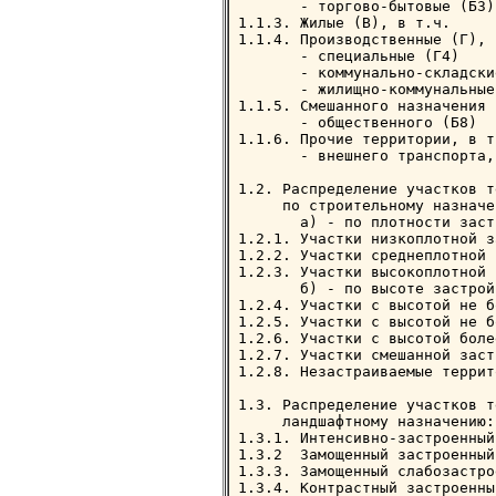
       - торгово-бытовые (Б3)
1.1.3. Жилые (В), в т.ч.     
1.1.4. Производственные (Г), 
       - специальные (Г4)    
       - коммунально-складски
       - жилищно-коммунальные
1.1.5. Смешанного назначения

       - общественного (Б8)  
1.1.6. Прочие территории, в т.
       - внешнего транспорта,
1.2. Распределение участков т
     по строительному назначе
       а) - по плотности заст
1.2.1. Участки низкоплотной з
1.2.2. Участки среднеплотной 
1.2.3. Участки высокоплотной 
       б) - по высоте застройк
1.2.4. Участки с высотой не б
1.2.5. Участки с высотой не б
1.2.6. Участки с высотой боле
1.2.7. Участки смешанной заст
1.2.8. Незастраиваемые террит
1.3. Распределение участков т
     ландшафтному назначению:
1.3.1. Интенсивно-застроенный
1.3.2  Замощенный застроенный
1.3.3. Замощенный слабозастро
1.3.4. Контрастный застроенны