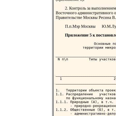
2. Контроль за выполнением
Восточного административного о
Правительстве Москвы Ресина В
П.п.Мэр Москвы Ю.М.Лу
Приложение 5 к постановл
              Основные по
             территории микро
_____________________________
 N п\п          Типы участков
                             
                             
                             
_____________________________
  1                         2
_____________________________
1.   Территории объекта проек
1.1. Распределение   участков
     по функциональному назна
1.1.1. Природные (А), в т.ч.

       - природно-рекреационн
1.1.2. Общественные (Б), в т.ч
       - административно-дело