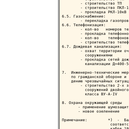
        - строительство ТП   
        - строительство ПКЛ-1
        - прокладка РКЛ-10кВ 
6.5. Газоснабжение:

        - перекладка газопров
6.6. Телефонизация:

        - кол-во   номеров те
        - прокладка телефонно
        - кол-во    телефонов
        - строительство телеф
6.7. Дождевая канализация:

        - охват территории оч
          сооружениями       
        - прокладка сетей дож
          канализации Д=400-5
7.  Инженерно-технические мер
    по гражданской обороне и 
    дению чрезвычайных ситуаци
        - строительство 2-х з
          сооружений двойного
          класса ВУ-А-IV     
8. Охрана окружающей среды

       - применение шумозащит
       - новое озеленение    
Примечание:         *)  -  Ба
                     соответс
                     кабря 19