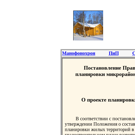
Манофонохрон
ПиП
С
Постановление Прав
планировки микрорайон
О проекте планировк
В соответствии с постановл
утверждении Положения о составе
планировки жилых территорий в г
градостроительном плане развит