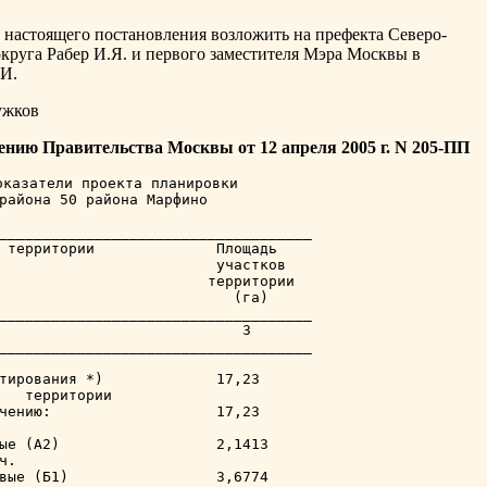
 настоящего постановления возложить на префекта Северо-
круга Рабер И.Я. и первого заместителя Мэра Москвы в
.И.
жков
ению Правительства Москвы от 12 апреля 2005 г. N 205-ПП
казатели проекта планировки

района 50 района Марфино

____________________________________

 территории              Площадь

                         участков

                        территории

                           (га)

____________________________________

                            3

____________________________________

тирования *)             17,23

   территории

чению:                   17,23

ые (А2)                  2,1413

.

вые (Б1)                 3,6774
