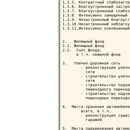
1.3.5. Контрастный слабозастр
1.3.6. Благоустроенный застро
1.3.7. Благоустроенный слабоз
1.3.8. Интенсивно замощенный 
1.3.9. Незастроенный благоуст
1.3.10.Незастроенный неблагоу
1.3.11.Интенсивно озелененный
2.   Жилищный фонд

2.1. Жилищный фонд           
2.2.  Снос фонда,            
      в т.ч. нежилой фонд    
3.   Улично-дорожная сеть

        - реконструкция уличн
          сети               
        - строительство уличн
          сети               
        - строительство подзе
          пешеходного переход
        - строительство надзем
          пешеходных переходо
4.  Места хранения автомобилей
        всего, в т.ч.

        - реконструкция сущес
          гаражей            
5.  Места паркирования автомо