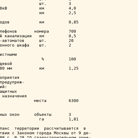
                шт.         3

0кВ             км          4,0

                км          2,5

одов            км          0,85

лефонов       номера        700

й канализации   км          0,5

-автоматов      шт.         20

онного шкафа    шт.         2

истными

                 %          100

девой

00 мм           км          1,25

оприятия

предупреж-

й:

ащитных

 назначения

              места         6300

ных окон      объекты       3

                га          1,81

ланс  территории  рассчитывается  в

твии с Законом города Москвы от 9 де-

98 г. N 28 "О градостроительном зони-
