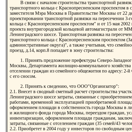
В связи с началом строительства транспортной развяз
транспортного кольца с Краснопресненским проспектом в 
заместителя Мэра Москвы в Правительстве Москвы от 22 д
проектировании транспортной развязки на пересечении 3-г
кольца с Краснопресненским проспектом" и от 15 мая 200
проекта внутригородской кольцевой автомагистрали от 
Ленинградского шоссе. Транспортная развязка на пересечен
транспортного кольца с Краснопресненским проспектом (
административные округа)", а также учитывая, что семей
проезд, д.14, корп.8 попадает в зону строительства:
1. Принять предложение префектуры Северо-Западног
Москвы, Департамента жилищно-коммунального хозяйства 
отселении граждан из семейного общежития по адресу: 2-й 
с его сносом.
2. Принять к сведению, что ООО"Организатор":
2.1. Внесет в сводный сметный расчет строительства уча
Ленинградского шоссе затраты, связанные с приобретение
работами, временной эксплуатацией приобретаемой площади
оформлением площади в собственность города Москвы в 
и жилищного фонда города Москвы, переездом граждан, у
инвентаризации, оформлением площади гражданам, заключ
затраты, связанные с отселением граждан (35 семей/43 челов
2.2. Приобретет в 2004 году у инвесторов по свободным ц