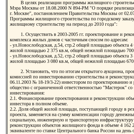
В целях реализации программы жилищного строительс
Мэра Москвы от 18.08.2000 N 894-РМ "О порядке реализа
г. Москве", постановлением Правительства Москвы от 02.
Программы жилищного строительства по городскому заказу 
жилищному строительству на период до 2010 года":
1. Осуществить в 2003-2005 гг. проектирование и рек
комплекса жилых домов с частичным сносом по адресам:
- ул.Новослободская, д.54, стр.2 общей площадью объекта 4 
жилой площадью 2 375 кв.м, общей нежилой площадью 700 
- ул.Новослободская, д.52, стр.2 общей площадью объекта 3 
жилой площадью 3 080 кв.м, общей нежилой площадью 670 
2. Установить, что по итогам открытого аукциона, пр
комиссией по инвестированию строительства и реконструк
06.11.2003 № 18-19/3-22) инвестором по проектированию и 
общество с ограниченной ответственностью "Мастерок" с
инвестирования:
2.1. Финансирование проектирования и реконструкции объек
инвестора в полном объеме.
2.2. Доля общей жилой площади, поступающей городу в ре
проекта, заменяется на сумму компенсации городу денежн
социальную, инженерную и транспортную инфраструктуру 
реконструкции объектов жилищного фонда в объеме 4 162 
эквиваленте по ставке Центрального банка России на день