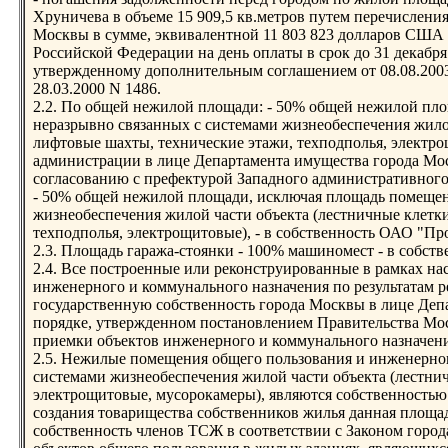
Хруничева в объеме 15 909,5 кв.метров путем перечислени
Москвы в сумме, эквивалентной 11 803 823 долларов США 
Российской Федерации на день оплаты в срок до 31 декабря
утвержденному дополнительным соглашением от 08.08.2003
28.03.2000 N 1486.
2.2. По общей нежилой площади: - 50% общей нежилой пл
неразрывно связанных с системами жизнеобеспечения жилой
лифтовые шахты, технические этажи, техподполья, электрощ
администрации в лице Департамента имущества города Мо
согласованию с префектурой Западного административного
- 50% общей нежилой площади, исключая площадь помещен
жизнеобеспечения жилой части объекта (лестничные клетки
техподполья, электрощитовые), - в собственность ОАО "П
2.3. Площадь гаража-стоянки - 100% машиномест - в собс
2.4. Все построенные или реконструированные в рамках на
инженерного и коммунального назначения по результатам 
государственную собственность города Москвы в лице Деп
порядке, утвержденном постановлением Правительства Мос
приемки объектов инженерного и коммунального назначени
2.5. Нежилые помещения общего пользования и инженерног
системами жизнеобеспечения жилой части объекта (лестни
электрощитовые, мусорокамеры), являются собственность
создания товарищества собственников жилья данная площа
собственность членов ТСЖ в соответствии с Законом город