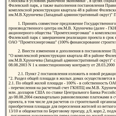
г.Москвы в условиях рыночной экономики", в целях социал
Филевский парк, а также выполнения постановления Прави
комплексной реконструкции квартала 48 в районе Филевск
им.М.В.Хруничева (Западный административный округ)" П
1. Принять совместное предложение Государственного
производственного центра им.М.В. Хруничева (далее - ГК
акционерного общества "Промтехэнергомаш" о комплексной
Филевский парк с завершением реализации проекта в срок не
ОАО "Промтехэнергомаш" (100% финансирование строител
2. Внести изменения и дополнения в постановление П
"О комплексной реконструкции квартала 48 в районе Филе
им.М.В.Хруничева (Западный административный округ)" с
08.08.2003 N 1 к инвестиционному контракту от 28.03.2000
2.1. Пункт 2 постановления изложить в новой редакци
"2. Раздел общей площади в жилых домах осуществляется 
2.1. По общей жилой площади - 100% - в собственность О
- перечисления на расчетный счет ГКНПЦ им.М.В. Хруниче
млн. долларов США по ставке Центрального Банка Российс
до 08.08.2004 ежеквартально равновеликими платежами в с
проекта, в том числе для расчетов со строительной органи
приобретения площади для переселения жителей из ветхого 
13/10 и общежития по Береговому проезду, д.9, корп.2, по
- погашения задолженности перед городом по жилой площ