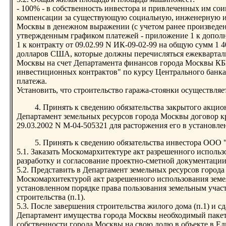
- 100% - в собственность инвестора и привлеченных им со
компенсации за существующую социальную, инженерную и
Москвы в денежном выражении (с учетом ранее произведен
утвержденным графиком платежей - приложение 1 к дополн
1 к контракту от 09.02.99 N ИК-09-02-99 на общую сумм 1 
долларов США, которые должны перечисляться ежеквартал
Москвы на счет Департамента финансов города Москвы КБ
инвестиционных контрактов" по курсу Центрального банка
платежа.
Установить, что строительство гаража-стоянки осуществляет
4. Принять к сведению обязательства закрытого акци
Департамент земельных ресурсов города Москвы договор к
29.03.2002 N М-04-505321 для расторжения его в установле
5. Принять к сведению обязательства инвестора ООО 
5.1. Заказать Москомархитектуре акт разрешенного использ
разработку и согласование проектно-сметной документации
5.2. Представить в Департамент земельных ресурсов город
Москомархитектурой акт разрешенного использования земе
установленном порядке права пользования земельным учас
строительства (п.1).
5.3. После завершения строительства жилого дома (п.1) и с
Департамент имущества города Москвы необходимый пакет
собственности города Москвы на свою долю в объекте в Ед