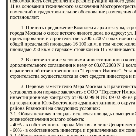
невозможность осуществления реконструкции жилого дома по
11 на основании технического заключения Мосгоргеотрест
изменений в градостроительное обоснование размещения о
постановляет:
1. Принять предложение Комплекса архитектуры, стро
города Москвы о сносе ветхого жилого дома по адресу: ул. 1
проектировании и строительстве в 2005-2007 годах нового
общей предельной площадью 16 100 кв.м, в том числе жило
площадью 250 кв.м с гаражом-стоянкой на 115 машиномест.
2. В соответствии с условиями инвестиционного контр
дополнительного соглашения к нему от 03.07.2003 N 1 воз
ограниченной ответственностью "Пересвет Импекс". Устан
строительства осуществляется за счет средств инвестора и
3. Первому заместителю Мэра Москвы в Правительств
установленном порядке заключить с ООО "Пересвет Импек
инвестиционному контракту от 09.02.99 N ИК-09-02-99 на
на территории Юго-Восточного административного округ
района Рязанский на следующих условиях:
3.1. Общая нежилая площадь, исключая площадь помещений
жизнеобеспечения жилого объекта:
- 40% - в собственность города Москвы в лице Департамен
- 60% - в собственность инвестора и привлеченных им соин
3.2. Общая жилая площадь и площадь машиномест: