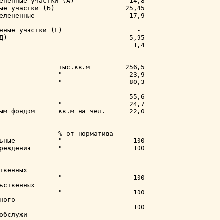
ененные участки (А)              14,8

ые участки (Б)                  25,45

елененные                        17,9

нные участки (Г)                   -

Д)                               5,95

                                  1,4

               тыс.кв.м         256,5

               "                 23,9

               "                 80,3

                                 55,6

               "                 24,7

ым фондом      кв.м на чел.      22,0

               % от норматива

ьные           "                  100

реждения       "                  100

твенных

               "                  100

ьственных

               "                  100

ого

                                  100

обслужи-
