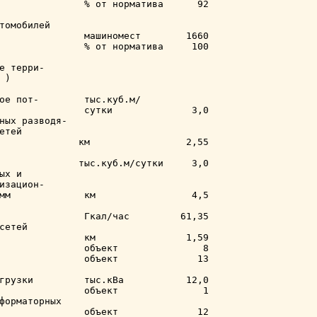
               % от норматива      92

томобилей

               машиномест        1660

               % от норматива     100

е терри-

)

ое пот-        тыс.куб.м/

               сутки              3,0

ных разводя-

тей

              км                 2,55

              тыс.куб.м/сутки     3,0

х и

изацион-

мм             км                 4,5

               Гкал/час         61,35

сетей

               км                1,59

               объект               8

               объект              13

грузки         тыс.кВа           12,0

               объект               1

форматорных

               объект              12
