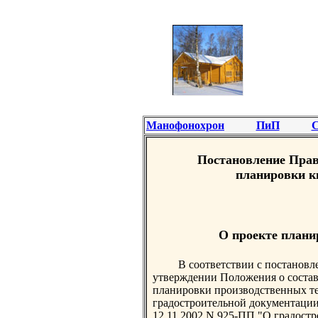
Манофонохрон
ПиП
С
Постановление Прав
планировки кв
О проекте плани
В соответствии с постанов
утверждении Положения о составе
планировки производственных те
градостроительной документации
12.11.2002 N 925-ПП "О градост