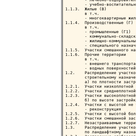
        - учебно-воспитательн
1.1.3.  Жилые (В)            
        в т.ч.

        - многоквартирные жил
1.1.4.  Производственные (Г) 
        в т.ч.

        - промышленные (Г1)  
        - коммунально-складск
        - жилищно-коммунальны
        - специального назнач
1.1.5.  Участки смешанного на
1.1.6.  Прочие территории    
        в т.ч.

        - внешнего транспорта
        - водных поверхностей
1.2.    Распределение участко
        строительному назначен
        а) по плотности застро
1.2.1.  Участки низкоплотной 
1.2.2.  Участки среднеплотной
1.2.3.  Участки высокоплотной
        б) по высоте застройки
1.2.4.  Участки с высотой не 
        - реконструкция      
1.2.5.  Участки с высотой бол
1.2.6.  Участки смешанной зас
1.2.7.  Незастраиваемые терри
1.3.    Распределение участко
        по ландшафтному назна