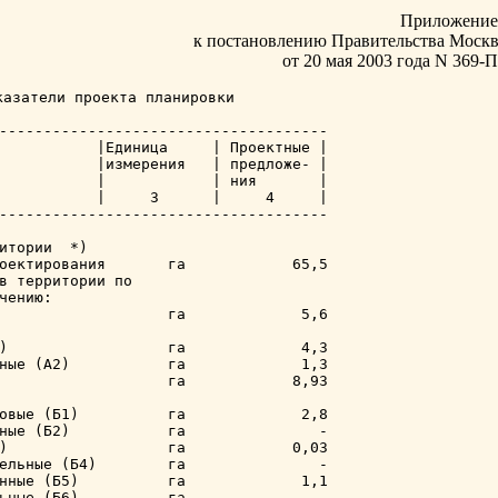
Приложение
к постановлению Правительства Моск
от 20 мая 2003 года N 369-
азатели проекта планировки

-------------------------------------

           |Единица     | Проектные |

           |измерения   | предложе- |

           |            | ния       |

           |     3      |     4     |

-------------------------------------

итории  *)

оектирования       га            65,5

в территории по

чению:

                   га             5,6

)                  га             4,3

ные (А2)           га             1,3

                   га            8,93

овые (Б1)          га             2,8

ные (Б2)           га               -

)                  га            0,03

ельные (Б4)        га               -

нные (Б5)          га             1,1

ьные (Б6)          га               -
