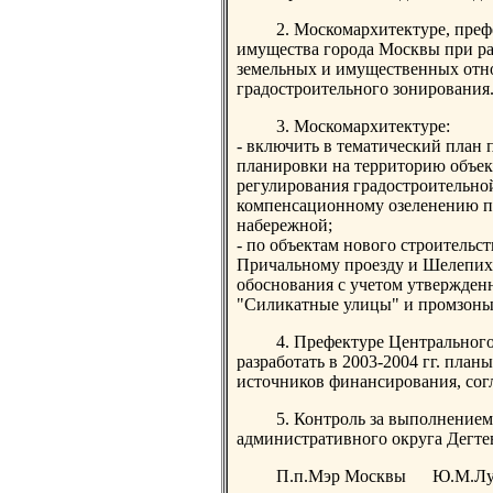
2. Москомархитектуре, пре
имущества города Москвы при ра
земельных и имущественных отн
градостроительного зонирования
3. Москомархитектуре:
- включить в тематический план 
планировки на территорию объек
регулирования градостроительно
компенсационному озеленению п
набережной;
- по объектам нового строительс
Причальному проезду и Шелепихи
обоснования с учетом утвержден
"Силикатные улицы" и промзоны
4. Префектуре Центральног
разработать в 2003-2004 гг. пла
источников финансирования, сог
5. Контроль за выполнением
административного округа Дегтев
П.п.Мэр Москвы Ю.М.Лу