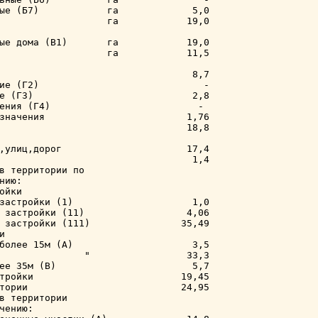
ые (Б7)            га             5,0

                   га            19,0

ые дома (В1)       га            19,0

                   га            11,5

                                  8,7

ие (Г2)                             -

е (Г3)                            2,8

ения (Г4)                          -

значения                         1,76

                                 18,8

,улиц,дорог                      17,4

                                  1,4

в территории по

ию:

йки

застройки (1)                     1,0

 застройки (11)                  4,06

 застройки (111)                35,49



более 15м (А)                     3,5

               "                 33,3

ее 35м (В)                        5,7

тройки                          19,45

тории                           24,95

в территории

чению:
