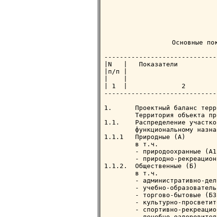
             Основные пок
-----------------------------
|N   |   Показатели          
|п/п |                       
|    |                       
| 1  |              2        
-----------------------------
1.      Проектный баланс терр
        Территория объекта пр
1.1.    Распределение участко
        функциональному назна
1.1.1   Природные (А)        
        в т.ч.

        - природоохранные (А1
        - природно-рекреацион
1.1.2.  Общественные (Б)     
        в т.ч.

        - административно-дел
        - учебно-образователь
        - торгово-бытовые (Б3
        - культурно-просветит
        - спортивно-рекреацио
        - лечебно-оздоровител