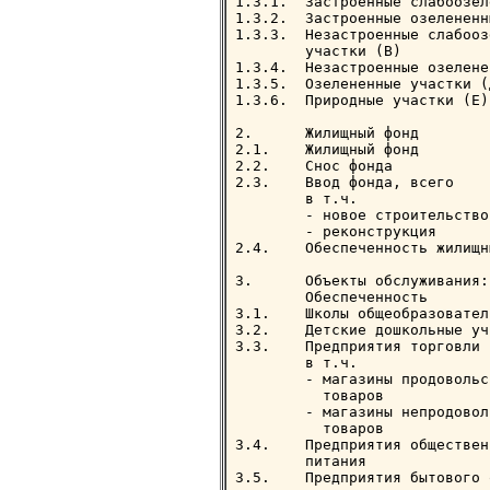
1.3.1.  Застроенные слабоозел
1.3.2.  Застроенные озелененн
1.3.3.  Незастроенные слабооз
        участки (В)

1.3.4.  Незастроенные озелене
1.3.5.  Озелененные участки (
1.3.6.  Природные участки (Е)
2.      Жилищный фонд

2.1.    Жилищный фонд        
2.2.    Снос фонда           
2.3.    Ввод фонда, всего    
        в т.ч.

        - новое строительство
        - реконструкция      
2.4.    Обеспеченность жилищн
3.      Объекты обслуживания:

        Обеспеченность       
3.1.    Школы общеобразовател
3.2.    Детские дошкольные уч
3.3.    Предприятия торговли

        в т.ч.

        - магазины продовольс
          товаров            
        - магазины непродовол
          товаров            
3.4.    Предприятия общественн
        питания              
3.5.    Предприятия бытового 