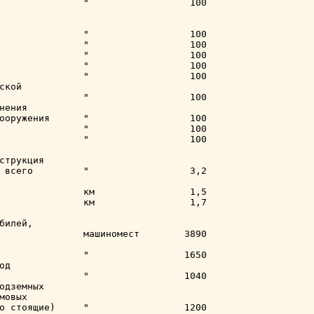
               "                  100

               "                  100

               "                  100

               "                  100

               "                  100

               "                  100

кой

               "                  100

нения

ооружения      "                  100

               "                  100

               "                  100

струкция

 всего         "                  3,2

               км                 1,5

               км                 1,7

билей,

               машиномест        3890

               "                 1650

д

               "                 1040

одземных

мовых

о стоящие)     "                 1200
