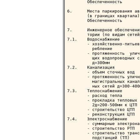
        Обеспеченность       
6.      Места паркирования ав
        (в границах квартала)
        Обеспеченность       
7.      Инженерное обеспечени
        тории (по видам сетей 
7.1.    Водоснабжение

        - хозяйственно-питьев
          ребление           
        - протяженность  улич
          щих водопроводных се
          д=300мм            
7.2.    Канализация

        - объем сточных вод  
        - протяженность уличны
          магистральных канал
          ных сетей д=300-400
7.3.    Теплоснабжение

        - расход тепла       
        - прокладка тепловых 
          2д=200-500мм к ЦТП 
        - строительство ЦТП  
        - реконструкция ЦТП  
7.4.    Электроснабжение

        - суммарные электрона
        - строительство РТП  
        - строительство транс
          подстанций (ТП)    