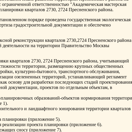
 с ограниченной ответственностью "Академическая мастерская
планировки кварталов 2730, 2724 Пресненского района.
тановленном порядке проведена государственная экологическая
пертиза градостроительной документации и обеспечено
ксной реконструкции кварталов 2730,2724 Пресненского района
й деятельности на территории Правительство Москвы
овки кварталов 2730, 2724 Пресненского района, учитывающий
стижности территории, размещению крупных общественных
тройки, культурно-бытового, транспортного обслуживания,
изации озелененных территорий, устанавливающий регламент
 как основу для разработки последующих стадий проектирования
ной документации, проектов по отдельным объектам, в
-планировочных образований-объектов нормирования территор
 1).
роительного и ландшафтного зонирования территории кварталов
а планировки (приложение 5).
я реализации проекта планировки (приложение 6).
ежащих сносу (приложение 7).