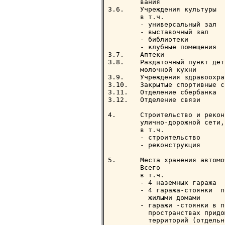
        вания                
3.6.    Учреждения культуры

        в т.ч.

        - универсальный зал  
        - выставочный зал    
        - библиотеки         
        - клубные помещения  
3.7.    Аптеки               
3.8.    Раздаточный пункт детс
        молочной кухни       
3.9.    Учреждения здравоохра
3.10.   Закрытые спортивные с
3.11.   Отделение сбербанка  
3.12.   Отделение связи      
4.      Строительство и рекон
        улично-дорожной сети,
        в т.ч.

        - строительство      
        - реконструкция      
5.      Места хранения автомо
        Всего                
        в т.ч.

        - 4 наземных гаража  
        - 4 гаража-стоянки  по
          жилыми домами      
        - гаражи -стоянки в п
          пространствах придо
          территорий (отдельн