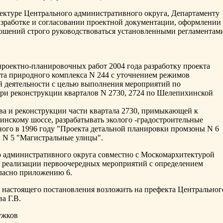
фектуре Центрального административного округа, Департаменту
зработке и согласовании проектной документации, оформлении
ошений строго руководствоваться установленными регламентам
.
проектно-планировочных работ 2004 года разработку проекта
та природного комплекса N 244 с уточнением режимов
й деятельности с целью выполнения мероприятий по
ри реконструкции кварталов N 2730, 2724 по Шелепихинской
тва и реконструкции части квартала 2730, примыкающей к
нскому шоссе, разрабатывать эколого -градостроительные
ного в 1996 году "Проекта детальной планировки промзоны N 6
 N 5 "Магистральные улицы".
о административного округа совместно с Москомархитектурой
ны реализации первоочередных мероприятий с определением
ласно приложению 6.
 настоящего постановления возложить на префекта Центральног
а Г.В.
жков