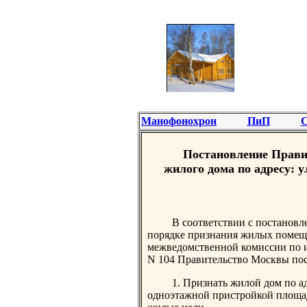
Манофонохрон
ПиП
С
Постановление Прави
жилого дома по адресу: 
В соответствии с постановл
порядке признания жилых помеще
межведомственной комиссии по и
N 104 Правительство Москвы пос
1. Признать жилой дом по ад
одноэтажной пристройкой площад