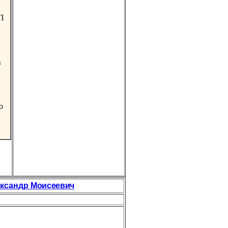
ПП
в
о
ксандр
Моисеевич