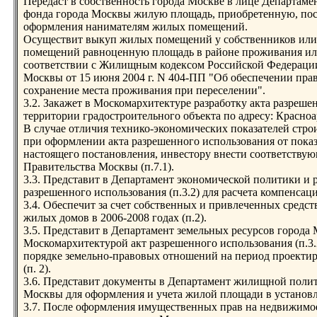
Передаст в собственность города Москве в лице Департа
фонда города Москвы жилую площадь, приобретенную, пос
оформления нанимателям жилых помещений.
Осуществит выкуп жилых помещений у собственников или
помещений равноценную площадь в районе проживания или 
соответствии с Жилищным кодексом Российской Федерации
Москвы от 15 июня 2004 г. N 404-ПП "Об обеспечении пра
сохранение места проживания при переселении".
3.2. Закажет в Москомархитектуре разработку акта разреше
территории градостроительного объекта по адресу: Красноар
В случае отличия технико-экономических показателей стр
при оформлении акта разрешенного использования от показ
настоящего постановления, инвестору внести соответству
Правительства Москвы (п.7.1).
3.3. Представит в Департамент экономической политики и 
разрешенного использования (п.3.2) для расчета компенсации
3.4. Обеспечит за счет собственных и привлеченных средст
жилых домов в 2006-2008 годах (п.2).
3.5. Представит в Департамент земельных ресурсов города
Москомархитектурой акт разрешенного использования (п.3.
порядке земельно-правовых отношений на период проектир
(п. 2).
3.6. Представит документы в Департамент жилищной поли
Москвы для оформления и учета жилой площади в установ
3.7. После оформления имущественных прав на недвижимо