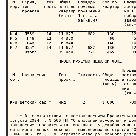
 N   Серия,   Этаж- Общая   Площадь   Кол-во   Площа
кор. тип      ность площадь нежилых   квартир  застр
     проекта        квартир помещений          ки в

                    (кв.м)  1-го эта-          габар
                            жа(кв.м)           здани
                                               (кв.м
____________________________________________________
К-4   П55М     14   11 677      682     130       12
К-5    П46     12    4 350        -      69        5
К-6    П46     12    6 844        -     140       10
К-7   П55М     14   11 677      682     130       12
      Итого:        35 848    1 724     469       34
                    ПРОЕКТИРУЕМЫЙ НЕЖИЛОЙ ФОНД

____________________________________________________
                                              Площад
 N   Назначение     Тип     Этажность Общая   застро
об-в                проекта           площадь в габа
                                      (кв.м)  тах зд
                                              ний

                                               (кв.м
____________________________________________________
К-8 Детский сад *   инд.      2       1 600      700
    * В  соответствии  с постановлением Правительств
августа 2004 г. N 596-ПП "О внесении изменений и доп
тановление  Правительства Москвы от 5 декабря 2000 г
миты капитальных вложений,  выделяемых по отрасли "О
2004-2005  гг.,  на  строительство дошкольного детск