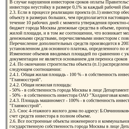
В случае нарушения инвестором сроков оплаты Правительс
инвестора неустойку в размере 0,1% за каждый рабочий (ба
2.3. Если в процессе реализации проекта (п.1) инвестор о
объекту в размерах больших, чем предполагается настоящим
течение 10 рабочих дней с момента утверждения проектно-
бюджет города Москвы денежные средства в объеме, проп
жилой площади, и в том же соотношении, что возникает ме
денежными средствами, перечисляемыми инвестором с по
Перечисление дополнительных средств производится в 2003
установленном для основного платежа, определенного по и
Изменение объемов вводимых площадей по сравнению с ук
документации не является основанием для переноса сроков 
2.4. По окончании строительства объекта (п.1) распределе
следующем соотношении:
2.4.1. Общая жилая площадь - 100 % - в собственность ин
"Главмосстрой".
2.4.2. Общая нежилая площадь:
- 50% - в собственность города Москвы в лице Департамен
- 50% - в собственность инвестора ОАО "Холдинговая комп
2.4.3. Площадь машиномест - 100% - в собственность инв
"Главмосстрой".
2.5. Снос 4-этажного жилого дома по адресу: Б.Овчинниковск
счет средств инвестора в полном объеме.
2.6. Все построенные объекты инженерного и коммунально
государственную собственность города Москвы в лице Деп