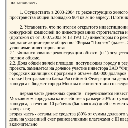
постановляет:
1. Осуществить в 2003-2004 гг. реконструкцию жилого
пространства общей площадью 904 кв.м по адресу: Плотников 
2. Установить, что по итогам открытого инвестиционн
конкурсной комиссией по инвестированию строительства 
(протокол от от 10.07.2003 N 18-19/3-17) инвестором по ре
закрытое акционерное общество "Фирма "Подъем" (далее 
условиями инвестирования:
2.1. Финансирование реконструкции объекта (п.1) осуществл
полном объеме.
2.2. Доля общей жилой площади, поступающая городу в ре
проекта, заменяется на долевое участие инвестора ЗАО "Ф
городских жилищных программ в объеме 360 000 долларов
ставке Центрального банка Российской Федерации на день
конкурса в бюджет города Москвы в соответствии со след
первая часть денежных средств - перечисляется инвест
Московском городском казначействе в размере 20% от сумм
конкурса, в течение 10 рабочих (банковских) дней с моме
контракта;
вторая часть - остальные средства (80% от суммы долевого
день на указанный счет равновеликими платежами с III кварт
включительно.