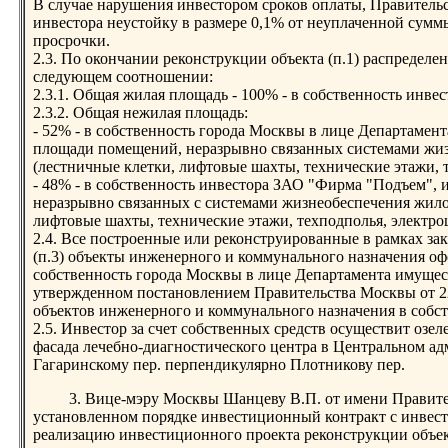
В случае нарушения инвестором сроков оплаты, Правитель
инвестора неустойку в размере 0,1% от неуплаченной сумм
просрочки.
2.3. По окончании реконструкции объекта (п.1) распредел
следующем соотношении:
2.3.1. Общая жилая площадь - 100% - в собственность инв
2.3.2. Общая нежилая площадь:
- 52% - в собственность города Москвы в лице Департамен
площади помещений, неразрывно связанных системами жиз
(лестничные клетки, лифтовые шахты, технические этажи, 
- 48% - в собственность инвестора ЗАО "Фирма "Подъем",
неразрывно связанных с системами жизнеобеспечения жилой
лифтовые шахты, технические этажи, техподполья, электро
2.4. Все построенные или реконструированные в рамках з
(п.3) объекты инженерного и коммунального назначения о
собственность города Москвы в лице Департамента имущес
утвержденном постановлением Правительства Москвы от 22
объектов инженерного и коммунального назначения в собс
2.5. Инвестор за счет собственных средств осуществит озе
фасада лечебно-диагностического центра в Центральном а
Гагаринскому пер. перпендикулярно Плотникову пер.
3. Вице-мэру Москвы Шанцеву В.П. от имени Правите
установленном порядке инвестиционный контракт с инвес
реализацию инвестиционного проекта реконструкции объект