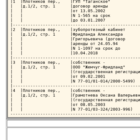
|1  |Плотников пер.,    |ГУП "Таганское"            
|   |д.1/2, стр. 1      |договор аренды             
|   |                   |от 13.05.2002              
|   |                   |N 1-565 на срок            
|   |                   |до 03.01.2007              
|---------------------------------------------------
|2  |Плотников пер.,    |зубопротезный кабинет      
|   |д.1/2, стр. 1      |Фридланда Александра       
|   |                   |Григорьевича (договор      
|   |                   |аренды от 24.05.94         
|   |                   |N 1-1097 на срок до        
|   |                   |10.04.2018                 
|---------------------------------------------------
|3  |Плотников пер.,    |собственник -              
|   |д.1/2, стр. 1      |ООО "Жемчуг-Фридланд"      
|   |                   |(государственная регистраци
|   |                   |от 09.02.2001              
|   |                   |N 77-01/01-014/2000-5499)  
|---------------------------------------------------
|4  |Плотников пер.,    |собственник -              
|   |д.1/2, стр. 1      |Грамотнева Оксана Валерьевн
|   |                   |(государственная регистраци
|   |                   |от 08.05.2003              
|   |                   |N 77-01/03-324/2003-996)   
---------------------------------------------------